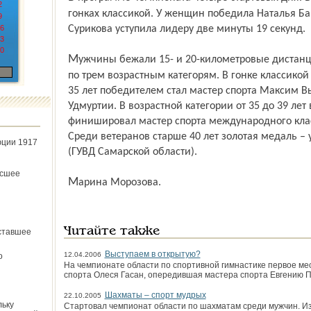
2
гонках классикой. У женщин победила Наталья Б
9
6
Сурикова уступила лидеру две минуты 19 секунд.
3
0
Мужчины бежали 15- и 20-километровые дистанции классическим стилем. Зачет шел
по трем возрастным категорям. В гонке классико
35 лет победителем стал мастер спорта Максим 
Удмуртии. В возрастной категории от 35 до 39 лет
финишировал мастер спорта международного клас
Среди ветеранов старше 40 лет золотая медаль – 
юции 1917
(ГУВД Самарской области).
ёсшее
Марина Морозова.
Читайте также
ставшее
Выступаем в открытую?
12.04.2006
о
На чемпионате области по спортивной гимнастике первое ме
спорта Олеся Гасан, опередившая мастера спорта Евгению 
Шахматы – спорт мудрых
22.10.2005
льку
Стартовал чемпионат области по шахматам среди мужчин. Из