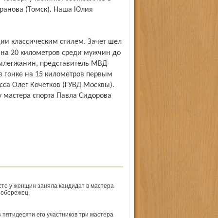
аранова (Томск). Наша Юлия
й на 20 километров среди мужчин до
Вылегжанин, представитель МВД
 в гонке на 15 километров первым
са Олег Кочетков (ГУВД Москвы).
у мастера спорта Павла Сидорова
сто у женщин заняла кандидат в мастера
Побережец.
 пятидесяти его участников три мастера