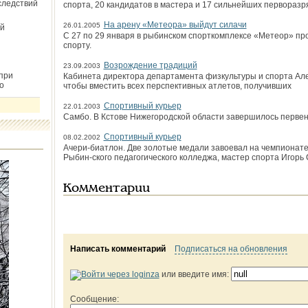
следствий
спорта, 20 кандидатов в мастера и 17 сильнейших перворазр
На арену «Метеора» выйдут силачи
26.01.2005
й
С 27 по 29 января в рыбин­ском спорткомплексе «Метеор» пр
спорту.
Возрождение традиций
23.09.2003
при
Кабинета директора департамента физкультуры и спорта Але
о
чтобы вместить всех перспективных атлетов, получивших
Спортивный курьер
22.01.2003
Самбо. В Кстове Нижегородской области завершилось первенс
Спортивный курьер
08.02.2002
Ачери-биатлон. Две золотые медали завоевал на чемпионате
Рыбин-ского педагогического колледжа, мастер спорта Игорь
Комментарии
Написать комментарий
Подписаться на обновления
или введите имя:
Сообщение: