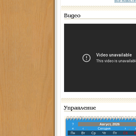
Все новости
Видео
Управление
?
Август, 2026
«
‹
Сегодня
›
Пн
Вт
Ср
Чт
Пт
Сб
В