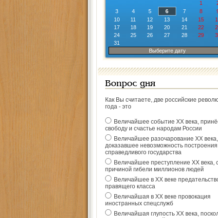
1
3
4
5
6
7
8
10
11
12
13
14
15
1
17
18
19
20
21
22
2
24
25
26
27
28
29
3
31
Выберите дату
Вопрос дня
Как Вы считаете, две российские револ
года - это
Величайшее событие ХХ века, прин
свободу и счастье народам России
Величайшее разочарование ХХ века,
доказавшее невозможность построения
справедливого государства
Величайшее преступление ХХ века, 
причиной гибели миллионов людей
Величайшее в ХХ веке предательств
правящего класса
Величайшая в ХХ веке провокация
иностранных спецслужб
Величайшая глупость ХХ века, поско