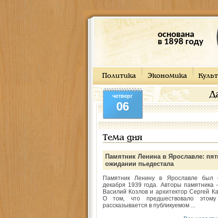
основана
в 1898 году
Политика
Экономика
Культ
Д
четверг
06
Тема дня
Памятник Ленина в Ярославле: пят
ожидании пьедестала
Памятник Ленину в Ярославле был 
декабря 1939 года. Авторы памятника -
Василий Козлов и архитектор Сергей Ка
О том, что предшествовало этому
рассказывается в публикуемом ...