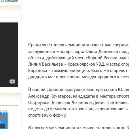
 за сегодня
Среди участников чемпионата известные спортсмены. Олимпийская чемпионка,
заслуженный мастер спорта Ольга Данилова пред
области, действующий член сборной России, мас
Лилия Васильева – Красноярское УВД, мастер спо
Баранова – томскую милицию. Всего же стартуют 
двадцать мастеров спорта международного класса
В нашей сборной выступают мастера спорта Юлия Сурикова, Владимир Сапожников и
Александр Кочегаров, кандидаты в мастера спор
Остроумов, Вячеслав Логинов и Денис Пантелеев.
недели до чемпионата ярославцы тренировались
спортивную форму.
»
с
В программе чемпионата четыре стартовых дня. В четверг участники состязались в