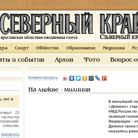
ура
Спорт
Общество
Образование
Медицина
Ис
аты и события
Архив
Фото
Вопрос-
Комментировать
На лыжне - милиция
ь лет в
В минувший чет
«Демино» стар
МВД России по
открыт 23
лыжным гонкам
 скульптор
пачинский.
Федерации – от
 событию,
Демино своих п
оказалось реко
прочитать