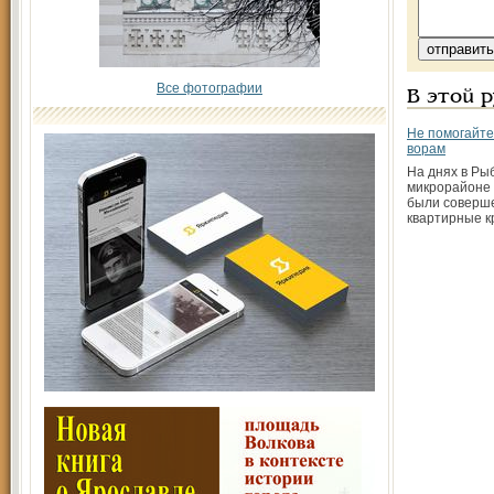
Все фотографии
В этой 
Не помогайте
ворам
На днях в Ры
микрорайоне
были соверше
квартирные к