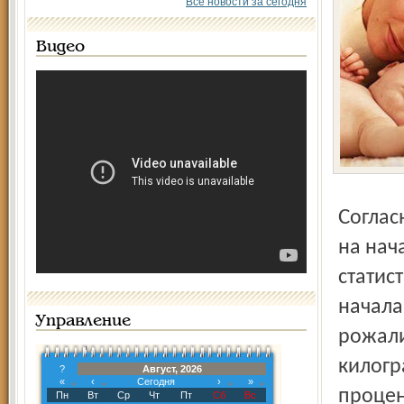
Все новости за сегодня
Видео
Согласно полученным результатам, между весом матери
на нач
статис
начала
Управление
рожали
килогр
?
Август, 2026
«
‹
Сегодня
›
»
процен
Пн
Вт
Ср
Чт
Пт
Сб
Вс