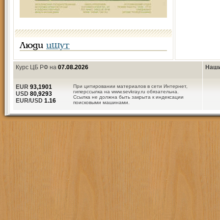
Люди
ищут
Курс ЦБ РФ на
07.08.2026
Наши
EUR
93,1901
При цитировании материалов в сети Интернет,
гиперссылка на www.sevkray.ru обязательна.
USD
80,9293
Ссылка не должна быть закрыта к индексации
EUR/USD
1.16
поисковыми машинами.