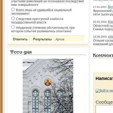
участники революций не осознавали последствий
ими совершённого
Вот
17.01.2007
Всего лишь не удавшийся социальный
Фрунзенский 
эксперимент
пяти тысяч р
Следствие преступной слабости
Кс
20.02.2004
государственной власти
Областной су
Неудачное стечение обстоятельств, при
Скамья подсу
котором события развивались спонтанно
«Не
18.09.2003
Архив
Отныне согла
показаний дл
Фото дня
Коммен
Написа
Сообще