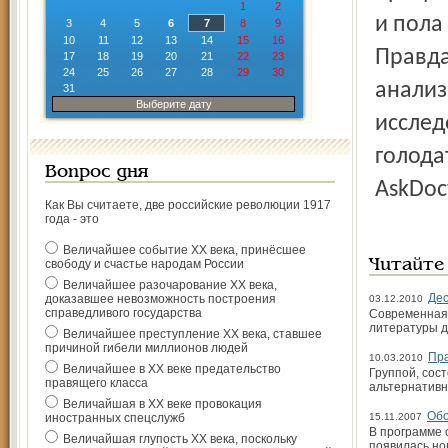
1
2
и пола
3
4
5
6
7
8
9
10
11
12
13
14
15
16
Правда
17
18
19
20
21
22
23
24
25
26
27
28
29
30
анализ
31
Выберите дату
исслед
голода
Вопрос дня
AskDoc
Как Вы считаете, две российские революции 1917
года - это
Величайшее событие ХХ века, принёсшее
свободу и счастье народам России
Читайте
Величайшее разочарование ХХ века,
Дес
доказавшее невозможность построения
03.12.2010
справедливого государства
Современная 
литературы 
Величайшее преступление ХХ века, ставшее
причиной гибели миллионов людей
Пр
10.03.2010
Величайшее в ХХ веке предательство
Группой, сос
правящего класса
альтернативн
Величайшая в ХХ веке провокация
Обо
иностранных спецслужб
15.11.2007
В программе 
Величайшая глупость ХХ века, поскольку
появилась но