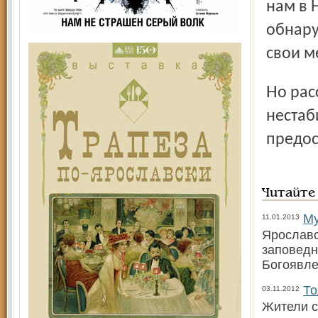
нам в 
обнару
свои м
Но расслабляться милиционерам пока не стоит: доллар
нестаб
предос
Читайте
Му
11.01.2013
Ярославс
заповедн
Богоявле
То
03.11.2012
Жители с