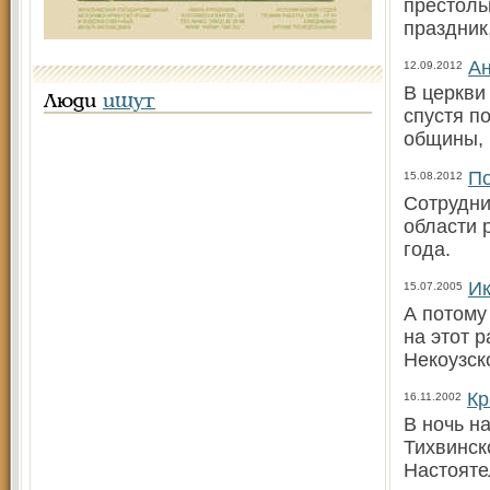
престоль
праздник
Ан
12.09.2012
В церкви
Люди
ищут
спустя п
общины, 
По
15.08.2012
Сотрудни
области 
года.
Ик
15.07.2005
А потому
на этот 
Некоузск
Кр
16.11.2002
В ночь н
Тихвинск
Настояте