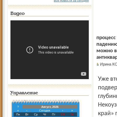
Все новости за сегодня
Видео
процесс
падению
можно в
антиквар
Ирина К
Уже второй раз за этот месяц воровским набегам
подвер
Управление
глубин
Некоуз
?
Август, 2026
«
‹
Сегодня
›
»
край» 
Пн
Вт
Ср
Чт
Пт
Сб
Вс