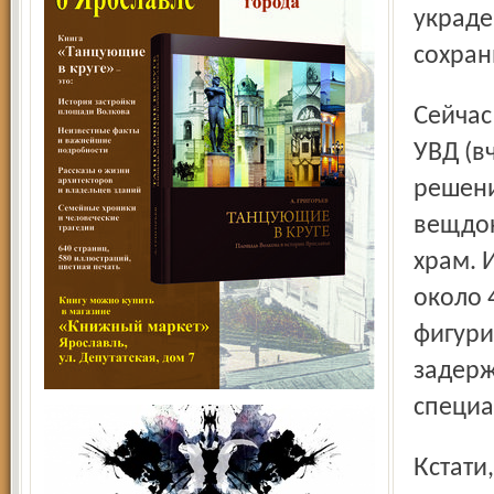
украде
сохран
Сейчас иконы из церкви Федора Стратилата находятся в
УВД (в
решени
вещдок
храм. 
около 
фигури
задерж
специа
Кстати, что касается кражи в Поповке, то, как сообщили