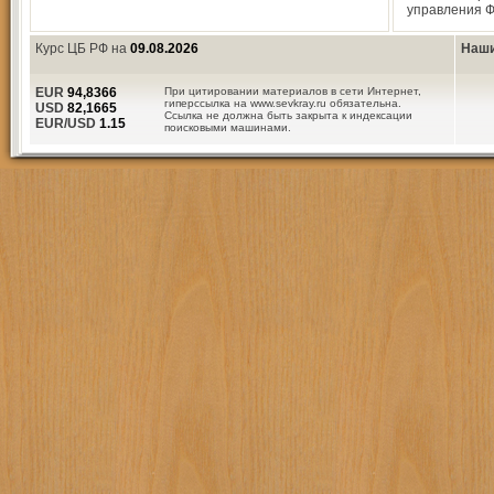
управления 
Курс ЦБ РФ на
09.08.2026
Наши
EUR
94,8366
При цитировании материалов в сети Интернет,
гиперссылка на www.sevkray.ru обязательна.
USD
82,1665
Ссылка не должна быть закрыта к индексации
EUR/USD
1.15
поисковыми машинами.