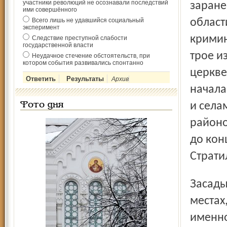
участники революций не осознавали последствий
заране
ими совершённого
Всего лишь не удавшийся социальный
област
эксперимент
кримин
Следствие преступной слабости
государственной власти
трое и
Неудачное стечение обстоятельств, при
котором события развивались спонтанно
церкве
Архив
начала
и села
Фото дня
районо
до кон
Страти
Засады были организованы одновременно в нескольких
местах
именно