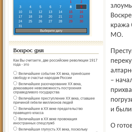
1
2
злоумы
3
4
5
6
7
8
9
10
11
12
13
14
15
16
Воскре
17
18
19
20
21
22
23
24
25
26
27
28
29
30
кража 
31
Выберите дату
МО.
Преступники проникли в церковь под покровом темноты,
Вопрос дня
переку
Как Вы считаете, две российские революции 1917
года - это
алтарн
Величайшее событие ХХ века, принёсшее
свободу и счастье народам России
– нача
Величайшее разочарование ХХ века,
доказавшее невозможность построения
прихва
справедливого государства
Величайшее преступление ХХ века, ставшее
погруз
причиной гибели миллионов людей
и были
Величайшее в ХХ веке предательство
правящего класса
Величайшая в ХХ веке провокация
иностранных спецслужб
О готовящемся преступлении оперативники знали
Величайшая глупость ХХ века, поскольку