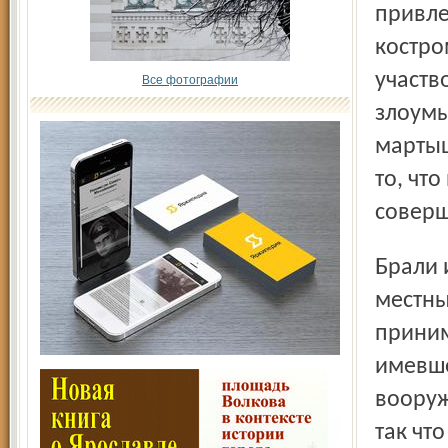
привле
костро
участв
Все фотографии
злоумы
мартыш
то, чт
соверш
Брали их, разумеется, не в самом селе, дабы не тревожить
местны
приним
имевше
вооруж
так чт