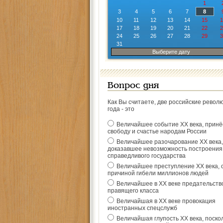
1
3
4
5
6
7
8
10
11
12
13
14
15
1
17
18
19
20
21
22
2
24
25
26
27
28
29
3
31
Выберите дату
Вопрос дня
Как Вы считаете, две российские револ
года - это
Величайшее событие ХХ века, прин
свободу и счастье народам России
Величайшее разочарование ХХ века,
доказавшее невозможность построения
справедливого государства
Величайшее преступление ХХ века, 
причиной гибели миллионов людей
Величайшее в ХХ веке предательств
правящего класса
Величайшая в ХХ веке провокация
иностранных спецслужб
Величайшая глупость ХХ века, поско