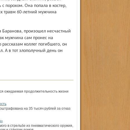
 с порохом. Она попала в костер,
х травм 60-летний мужчина
как мужчина сам пронес на
 рассказам коллег погибшего, он
. А в тот злополучный день он
тся ожидаемая продолжительность жизни
ость
штрафована на 35 тысяч рублей за отказ
ц»
ого в стрельбе из пневматического оружия,
ам и стёклам домов.