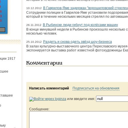
2
9
В Гаврилов-Яме задержан "ворошиловский стрелец
10.12.2012
6
Сотрудники полиции в Гаврилов-Яме установили подозреваем
3
который в течение нескольких месяцев стрелял по автомашин
0
В Рыбинске люди гибнут под колёсами машин
26.11.2012
В конце минувшей недели в Рыбинске произошло несколько с
несколько человек.
Раздеть и снова одеть звёзд шоу-бизнеса
25.10.2012
В залах культурно-выставочного центра Переславского музея-
экспонируется выставка работ известной фотохудожницы Ек
юции 1917
Комментарии
ёсшее
Написать комментарий
Подписаться на обновления
ставшее
или введите имя:
о
Сообщение:
льку