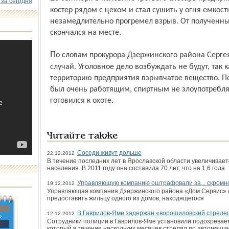
 за сегодня
костер рядом с цехом и стал сушить у огня емкость
незамедлительно прогремел взрыв. От полученны
скончался на месте.
По словам прокурора Дзержинского района Сергея Баранова, произошел несчастный
случай. Уголовное дело возбуждать не будут, так 
территорию предприятия взрывчатое вещество. По
был очень работящим, спиртным не злоупотреблял
готовился к охоте.
Читайте также
Соседи живут дольше
22.12.2012
В течение последних лет в Ярославской области увеличивае
населения. В 2011 году она составила 70 лет, что на 1,6 года
Управляющую компанию оштрафовали за... скромн
19.12.2012
Управляющая компания Дзержинского района «Дом Сервис» о
предоставить жильцу одного из домов, находящегося
В Гаврилов-Яме задержан «ворошиловский стреле
12.12.2012
»
Сотрудники полиции в Гаврилов-Яме установили подозреваем
с
который в течение нескольких месяцев стрелял по автомашин