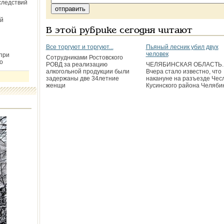
следствий
й
В этой рубрике сегодня читают
Все торгуют и торгуют...
Пьяный лесник убил двух
человек
при
Сотрудниками Ростовского
о
РОВД за реализацию
ЧЕЛЯБИНСКАЯ ОБЛАСТЬ.
алкогольной продукции были
Вчера стало известно, что
задержаны две 34­летние
накануне на разъезде Чес
женщи
Кусинского района Челяби