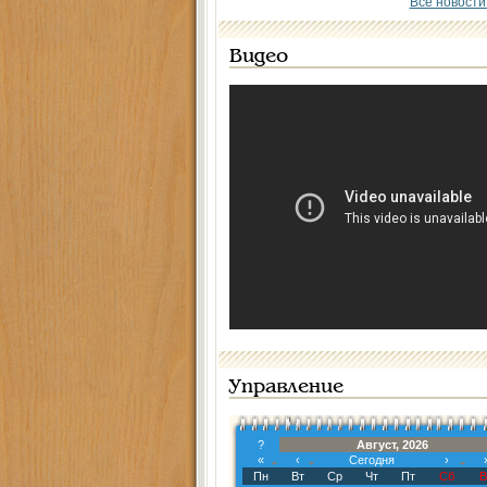
Все новости
Видео
Управление
?
Август, 2026
«
‹
Сегодня
›
Пн
Вт
Ср
Чт
Пт
Сб
В