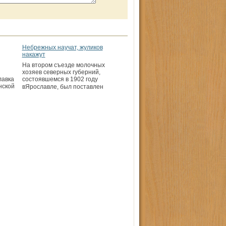
Небрежных научат, жуликов
накажут
На втором съезде молочных
хозяев северных губерний,
лавка
состоявшемся в 1902 году
нской
вЯро­славле, был поставлен