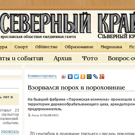
ура
Спорт
Общество
Образование
Медицина
Ис
аты и события
Архив
Фото
Вопрос-
Комментировать
Взорвался порох в пороховнице
ь лет в
На бывшей фабрике «Парижская коммуна» произошло оче
территории деревообрабатывающего цеха, арендатором 
предприниматель.
открыт 23
 скульптор
Анна КУЗЬМЕНКО.
пачинский.
 событию,
прочитать
20 сентября в половине третьего слесарь предприятия, заядлый охотник, развел