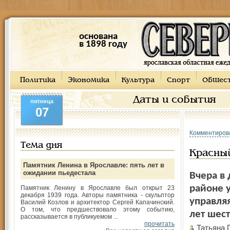
основана
в 1898 году
Политика
Экономика
Культура
Спорт
Общес
Даты и события
пятница
07
Комментиров
Тема дня
Красный
Памятник Ленина в Ярославле: пять лет в
ожидании пьедестала
Вчера в 
районе у
Памятник Ленину в Ярославле был открыт 23
декабря 1939 года. Авторы памятника - скульптор
управля
Василий Козлов и архитектор Сергей Капачинский.
О том, что предшествовало этому событию,
лет шес
рассказывается в публикуемом ...
прочитать
Татьяна