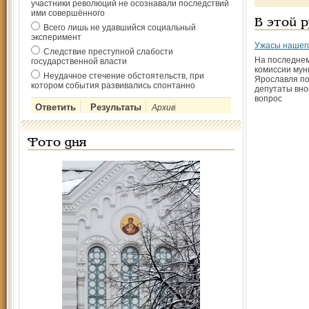
участники революций не осознавали последствий
ими совершённого
В этой 
Всего лишь не удавшийся социальный
эксперимент
Ужасы нашего
Следствие преступной слабости
На последне
государственной власти
комиссии му
Неудачное стечение обстоятельств, при
Ярославля по
котором события развивались спонтанно
депутаты вно
вопрос
Архив
Фото дня