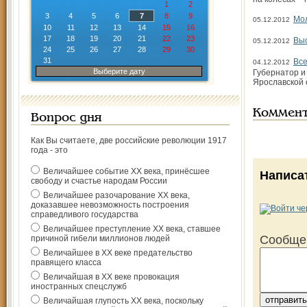
1
2
3
4
5
6
7
8
9
Мол
05.12.2012
10
11
12
13
14
15
16
17
18
19
20
21
22
23
Выс
05.12.2012
24
25
26
27
28
29
30
31
Все
04.12.2012
Выберите дату
Губернатор и
Ярославской 
Коммен
Вопрос дня
Как Вы считаете, две российские революции 1917
года - это
Величайшее событие ХХ века, принёсшее
Написа
свободу и счастье народам России
Величайшее разочарование ХХ века,
доказавшее невозможность построения
справедливого государства
Величайшее преступление ХХ века, ставшее
Сообще
причиной гибели миллионов людей
Величайшее в ХХ веке предательство
правящего класса
Величайшая в ХХ веке провокация
иностранных спецслужб
Величайшая глупость ХХ века, поскольку