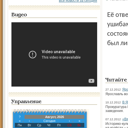
Все новости за сегодня
Её отвезли в больницу с многочисленными переломами и
Видео
ушибам
состоя
был ли
Читайте
Яро
27.12.2012
Ярославль во
Управление
В Я
10.12.2012
Прокуратура 
заведения.
?
Август, 2026
«Вя
07.12.2012
«
‹
Сегодня
›
»
Историко-кул
Пн
Вт
Ср
Чт
Пт
Сб
Вс
на колёсах –