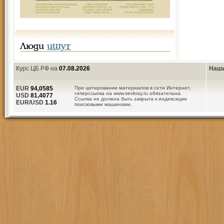
Люди
ищут
Курс ЦБ РФ на
07.08.2026
Наши
EUR
94,0585
При цитировании материалов в сети Интернет,
гиперссылка на www.sevkray.ru обязательна.
USD
81,4077
Ссылка не должна быть закрыта к индексации
EUR/USD
1.16
поисковыми машинами.