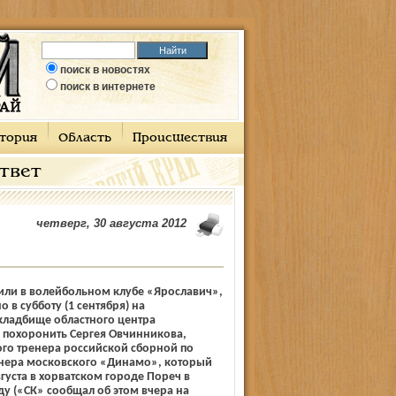
поиск в новостях
поиск в интернете
тория
Область
Происшествия
ответ
четверг, 30 августа 2012
или в волейбольном клубе «Ярославич»,
 в субботу (1 сентября) на
кладбище областного центра
 похоронить Сергея Овчинникова,
го тренера российской сборной по
енера московского «Динамо», который
вгуста в хорватском городе Пореч в
 («СК» сообщал об этом вчера на