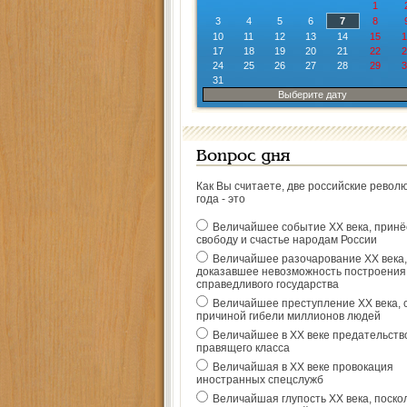
1
3
4
5
6
7
8
10
11
12
13
14
15
1
17
18
19
20
21
22
2
24
25
26
27
28
29
3
31
Выберите дату
Вопрос дня
Как Вы считаете, две российские револ
года - это
Величайшее событие ХХ века, прин
свободу и счастье народам России
Величайшее разочарование ХХ века,
доказавшее невозможность построения
справедливого государства
Величайшее преступление ХХ века, 
причиной гибели миллионов людей
Величайшее в ХХ веке предательств
правящего класса
Величайшая в ХХ веке провокация
иностранных спецслужб
Величайшая глупость ХХ века, поско