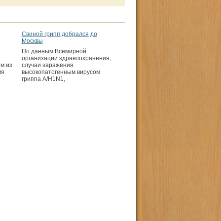
Свиной грипп добрался до
Москвы
По данным Всемирной
организации здравоохранения,
м из
случаи заражения
мя
высокопатогенным вирусом
гриппа А/Н1N1,