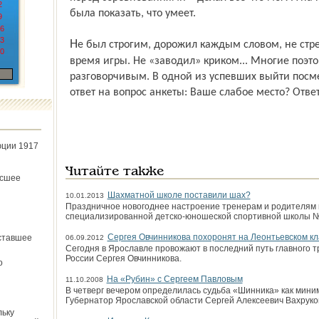
2
была показать, что умеет.
9
6
3
Не был строгим, дорожил каждым словом, не стремился показать свою активность во
0
время игры. Не «заводил» криком... Многие поэто
разговорчивым. В одной из успевших выйти посм
ответ на вопрос анкеты: Ваше слабое место? Ответ
юции 1917
Читайте также
ёсшее
Шахматной школе поставили шах?
10.01.2013
Праздничное новогоднее настроение тренерам и родителям 
специализированной детско-юношеской спортивной школы №
Сергея Овчинникова похоронят на Леонтьевском к
ставшее
06.09.2012
Сегодня в Ярославле провожают в последний путь главного 
России Сергея Овчинникова.
о
На «Рубин» с Сергеем Павловым
11.10.2008
В четверг вечером определилась судьба «Шинника» как миним
Губернатор Ярославской области Сергей Алексеевич Вахруко
льку