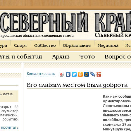
ура
Спорт
Общество
Образование
Медицина
Ис
аты и события
Архив
Фото
Вопрос-
Комментировать
Его слабым местом была доброта
ь лет в
Как нам сообщ
ориентировочно
Леонтьевском 
открыт 23
предполагается
 скульптор
пачинский.
бывшего главно
 событию,
волейболу, тр
скончался 29 а
прочитать
минувшую среду