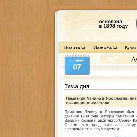
основана
в 1898 году
Политика
Экономика
Культ
Д
пятница
07
Тема дня
Памятник Ленина в Ярославле: пят
ожидании пьедестала
Памятник Ленину в Ярославле был 
декабря 1939 года. Авторы памятника -
Василий Козлов и архитектор Сергей Ка
О том, что предшествовало этому
рассказывается в публикуемом ...