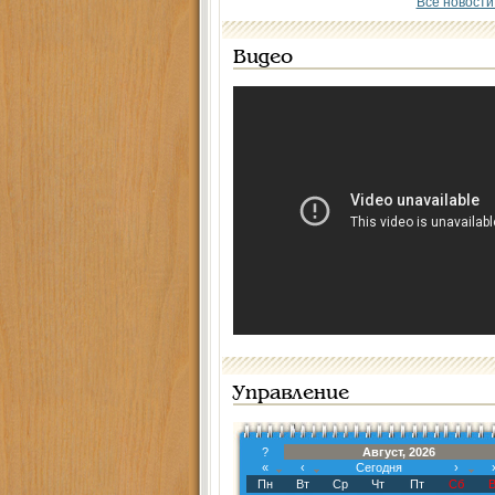
Все новости
Видео
Управление
?
Август, 2026
«
‹
Сегодня
›
Пн
Вт
Ср
Чт
Пт
Сб
В