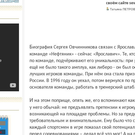
 за сегодня
своём сайте sev
Татьяна ПЕТРОВ
Биография Сергея Овчинникова связан с Ярославлем: здесь он играл в волейбольной
команде «Нефтяник» - сейчас «Ярославич». Те, кт
по команде, подчёркивают его уникальность: при р
ещё не было такого амплуа, как либеро - он бы
лучших игроков команды. При нём она стала при
России. В 1996 году он уехал, потом вернулся по
основателя команды, работать в тренерский штаб
И на этом поприще, опять же, его вспоминают как вдумчивого тренера, педагога. Был
у него обычай: не предъявлять претензии к игроку
возникающей на площадке проблемы. Но за пре
требовательным и внимательным. Ему было что ск
каждый спортсмен в игре показал свой потенциал.
»
с
перед соревнованиями – делал всё что мог! А на