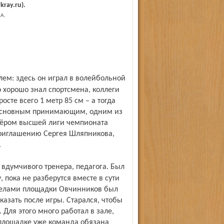
kray.ru).
А.
о хорошо знал спортсмена, коллеги
осте всего 1 метр 85 см – а тогда
л основным принимающим, одним из
зёром высшей лиги чемпионата
 приглашению Сергея Шляпникова,
.
, пока не разберутся вместе в сути
делами площадки Овчинников был
азать после игры. Старался, чтобы
 Для этого много работал в зале,
 площадке уже команда обязана