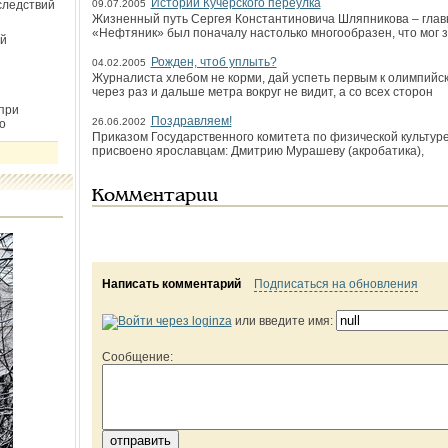
Истории Кучерского переулка
следствий
09.07.2005
Жизненный путь Сергея Константиновича Шляпникова – глав
«Нефтяник» был поначалу настолько многообразен, что мог з
й
Рожден, чтоб уплыть?
04.02.2005
Журналиста хлебом не корми, дай успеть первым к олимпийск
через раз и дальше метра вокруг не видит, а со всех сторон
при
Поздравляем!
26.06.2002
о
Приказом Государственного комитета по физической культуре
присвоено ярославцам: Дмитрию Мурашеву (акробатика),
Комментарии
Написать комментарий
Подписаться на обновления
или введите имя:
Сообщение: