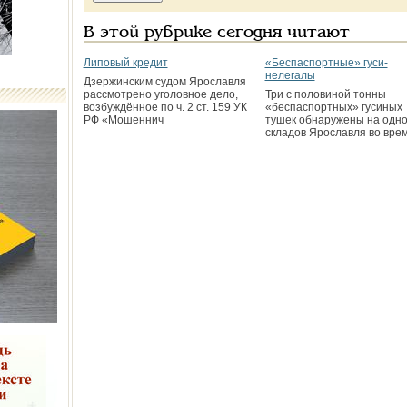
В этой рубрике сегодня читают
Липовый кредит
«Беспаспортные» гуси-
нелегалы
Дзержинским судом Ярославля
рассмотрено уголовное дело,
Три с половиной тонны
возбуждённое по ч. 2 ст. 159 УК
«беспаспортных» гусиных
РФ «Мошеннич
тушек обнаружены на одно
складов Ярославля во вре