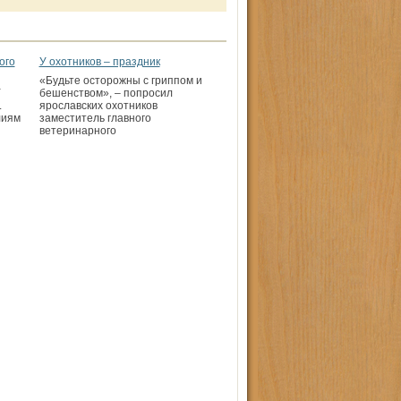
ого
У охотников – праздник
«Будьте осторожны с гриппом и
У
бешенством», – попросил
.
ярославских охотников
лиям
заместитель главного
ветеринарного