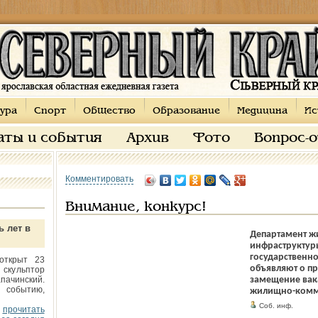
ура
Спорт
Общество
Образование
Медицина
Ис
аты и события
Архив
Фото
Вопрос-
Комментировать
Внимание, конкурс!
ь лет в
Департамент ж
инфраструктур
государственн
открыт 23
объявляют о п
 скульптор
пачинский.
замещение вак
 событию,
жилищно-комму
Соб. инф.
прочитать