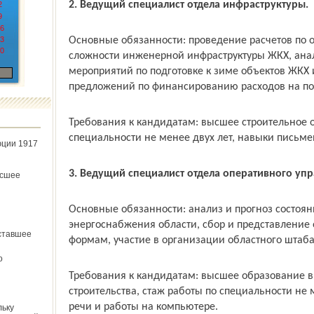
2. Ведущий специалист отдела инфраструктуры.
2
9
6
3
Основные обязанности: проведение расчетов по
0
сложности инженерной инфраструктуры ЖКХ, анал
мероприятий по подготовке к зиме объектов ЖКХ 
предложений по финансированию расходов на под
Требования к кандидатам: высшее строительное о
специальности не менее двух лет, навыки письме
юции 1917
3. Ведущий специалист отдела оперативного упр
ёсшее
Основные обязанности: анализ и прогноз состоя
энергоснабжения области, сбор и представление 
ставшее
формам, участие в организации областного штаба 
о
Требования к кандидатам: высшее образование в
строительства, стаж работы по специальности не
речи и работы на компьютере.
льку