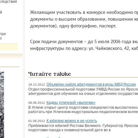
следствий
й
Желающим участвовать в конкурсе необходимо пр
документы о высшем образовании, повышении кв
документов), одну фотографию, паспорт.
при
о
Срок подачи документов – до 5 июля 2006 года в
инфраструктуры по адресу: ул. Чайковского, 42, ка
Читайте также
Объявлен набор абитуриентов в вузы МВД России
19.12.2012
Отдел профессиональной подготовки УМВД России по Яросла
абитуриентов для обучения на очных отделениях государств
Кадры угличской «выпечки»
08.08.2012
В Угличе открыт центр подготовки специалистов высокотехно
работать при Угличском индустриально-педагогическом колл
К юбилею можно и не успеть
01.06.2012
Приближается юбилей Росто­ва Великого. Губернатор Яросла
подготовки города к знаменательной дате во в