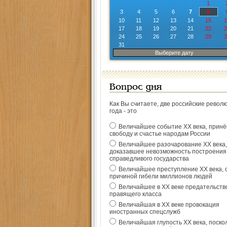
1
3
4
5
6
7
8
10
11
12
13
14
15
1
17
18
19
20
21
22
2
24
25
26
27
28
29
3
31
Выберите дату
Вопрос дня
Как Вы считаете, две российские револ
года - это
Величайшее событие ХХ века, прин
свободу и счастье народам России
Величайшее разочарование ХХ века,
доказавшее невозможность построения
справедливого государства
Величайшее преступление ХХ века, 
причиной гибели миллионов людей
Величайшее в ХХ веке предательств
правящего класса
Величайшая в ХХ веке провокация
иностранных спецслужб
Величайшая глупость ХХ века, поско