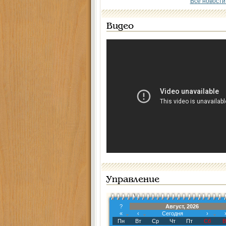
Все новости
Видео
Управление
?
Август, 2026
«
‹
Сегодня
›
Пн
Вт
Ср
Чт
Пт
Сб
В