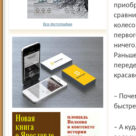
приобр
сравни
колесо
Все фотографии
первог
ничего
Раньше
переде
красав
– Поче
быстрее
– А ку