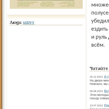
множес
полусе
убедил
Люди
ищут
ездить
и руль
всём.
Читайте
И с
20.12.2012
На дворе мин
Невского, мы
Вел
09.08.2012
Этих молодых
городу совер
Ром
13.07.2012