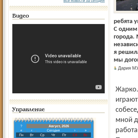
Все новости за сегодня
Видео
ребята у
С одним 
города. 
независ
я решил
мы дого
Дария М
Жарко.
играют
собесе
Управление
мной д
?
Август, 2026
работа
«
‹
Сегодня
›
»
Пн
Вт
Ср
Чт
Пт
Сб
Вс