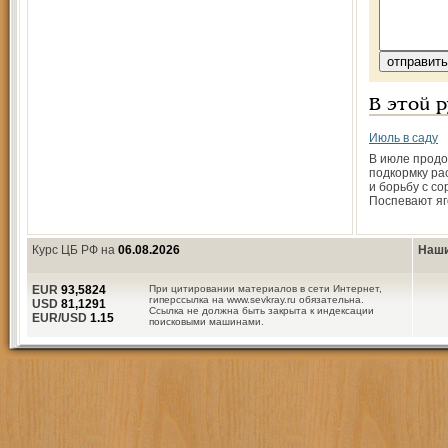
В этой 
Июль в саду
В июле продо
подкормку ра
и борьбу с со
Поспевают яг
Курс ЦБ РФ на
06.08.2026
Наши
EUR
93,5824
При цитировании материалов в сети Интернет,
гиперссылка на www.sevkray.ru обязательна.
USD
81,1291
Ссылка не должна быть закрыта к индексации
EUR/USD
1.15
поисковыми машинами.