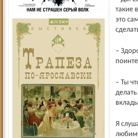
такие 
это са
сделат
– Здор
поинте
– Ты ч
делать
вклады
Я слуш
любимы