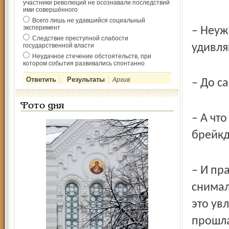
участники революций не осознавали последствий
ими совершённого
Всего лишь не удавшийся социальный
эксперимент
– Неуж
Следствие преступной слабости
государственной власти
удивля
Неудачное стечение обстоятельств, при
котором события развивались спонтанно
Архив
– До с
Фото дня
– А чт
брейкд
– И пр
снимал
это ув
прошла