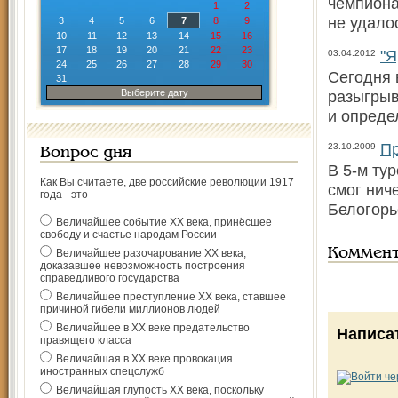
чемпиона
1
2
не удало
3
4
5
6
7
8
9
10
11
12
13
14
15
16
17
18
19
20
21
22
23
"Я
03.04.2012
24
25
26
27
28
29
30
Сегодня 
31
Выберите дату
разыгрыв
и опреде
Пр
23.10.2009
Вопрос дня
В 5-м ту
Как Вы считаете, две российские революции 1917
смог нич
года - это
Белогорь
Величайшее событие ХХ века, принёсшее
свободу и счастье народам России
Коммен
Величайшее разочарование ХХ века,
доказавшее невозможность построения
справедливого государства
Величайшее преступление ХХ века, ставшее
причиной гибели миллионов людей
Величайшее в ХХ веке предательство
Написа
правящего класса
Величайшая в ХХ веке провокация
иностранных спецслужб
Величайшая глупость ХХ века, поскольку