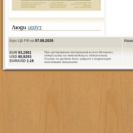
Люди
ищут
Курс ЦБ РФ на
07.08.2026
Наши
EUR
93,1901
При цитировании материалов в сети Интернет,
гиперссылка на www.sevkray.ru обязательна.
USD
80,9293
Ссылка не должна быть закрыта к индексации
EUR/USD
1.16
поисковыми машинами.