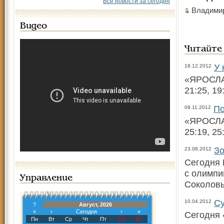
Все новости за сегодня
Владими
Видео
Читайте
У 
18.12.2012
«ЯРОСЛАВ
21:25, 19
По
09.11.2012
«ЯРОСЛАВ
25:19, 25
Зо
23.08.2012
Сегодня 
с олимпи
Управление
Соколовы
Су
10.04.2012
?
Август, 2026
«
‹
Сегодня
›
»
Сегодня 
Пн
Вт
Ср
Чт
Пт
Сб
Вс