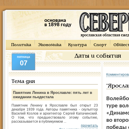
основана
в 1898 году
Политика
Экономика
Культура
Спорт
Общес
Даты и события
пятница
07
Комментиров
Тема дня
"Яросла
Памятник Ленина в Ярославле: пять лет в
ожидании пьедестала
Волейбо
туре во
Памятник Ленину в Ярославле был открыт 23
декабря 1939 года. Авторы памятника - скульптор
«Динамо
Василий Козлов и архитектор Сергей Капачинский.
О том, что предшествовало этому событию,
во втор
рассказывается в публикуемом ...
прочитать
победы с