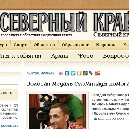
ура
Спорт
Общество
Образование
Медицина
Ис
аты и события
Архив
Фото
Вопрос-
Комментировать
Золотая медаль Олимпиады помога
ь лет в
Сегодня Губернатор 
встретился с олимп
Лондоне Александро
открыт 23
генеральным менед
 скульптор
пачинский.
«Ярославич» Олегом
 событию,
Вячеслав ЮРАСОВ.
прочитать