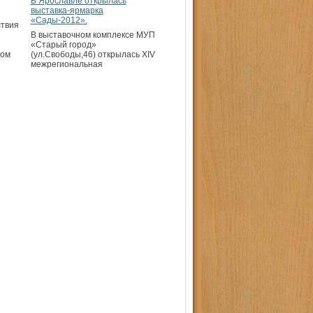
В Ярославле открылась
выставка-ярмарка
«Сады-2012».
твия
В выставочном комплексе МУП
«Старый город»
вом
(ул.Свободы,46) открылась XIV
межрегиональная