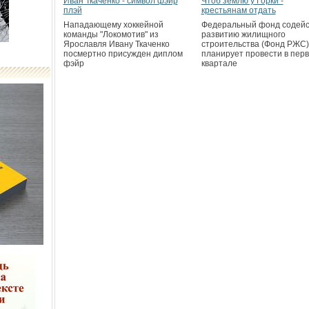
Иван Ткаченко - символ фэйр
Чтоб землю у Горки -
плэй
крестьянам отдать
Нападающему хоккейной
Федеральный фонд содейс
команды "Локомотив" из
развитию жилищного
Ярославля Ивану Ткаченко
строительства (Фонд РЖС)
посмертно присужден диплом
планирует провести в пер
фэйр
квартале