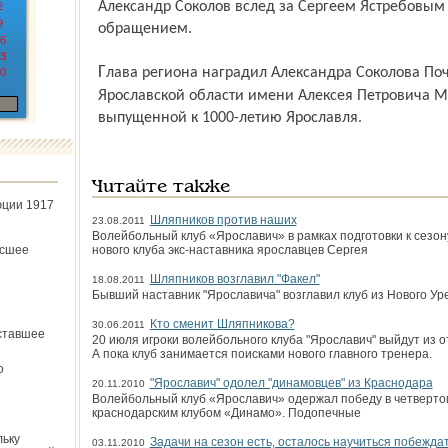
Александр Соколов вслед за Сергеем Ястребовым
2
9
обращением.
6
3
Глава региона наградил Александра Соколова Почетным знаком губернатора
0
Ярославской области имени Алексея Петровича М
выпущенной к 1000-летию Ярославля.
Читайте также
юции 1917
Шляпников против наших
23.08.2011
Волейбольный клуб «Ярославич» в рамках подготовки к сезон
ёсшее
нового клуба экс-наставника ярославцев Сергея
Шляпников возглавил "Факел"
18.08.2011
Бывший наставник "Ярославича" возглавил клуб из Нового Ур
Кто сменит Шляпникова?
30.06.2011
ставшее
20 июля игроки волейбольного клуба "Ярославич" выйдут из от
А пока клуб занимается поисками нового главного тренера.
о
"Ярославич" одолел "динамовцев" из Краснодара
20.11.2010
Волейбольный клуб «Ярославич» одержал победу в четверто
краснодарским клубом «Динамо». Подопечные
льку
Задачи на сезон есть, осталось научиться побежда
03.11.2010