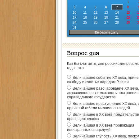
1
3
4
5
6
7
8
10
11
12
13
14
15
1
17
18
19
20
21
22
2
24
25
26
27
28
29
3
31
Выберите дату
Вопрос дня
Как Вы считаете, две российские револ
года - это
Величайшее событие ХХ века, прин
свободу и счастье народам России
Величайшее разочарование ХХ века,
доказавшее невозможность построения
справедливого государства
Величайшее преступление ХХ века, 
причиной гибели миллионов людей
Величайшее в ХХ веке предательств
правящего класса
Величайшая в ХХ веке провокация
иностранных спецслужб
Величайшая глупость ХХ века, поско