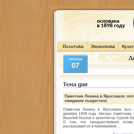
основана
в 1898 году
Политика
Экономика
Культ
Д
пятница
07
Тема дня
Памятник Ленина в Ярославле: пят
ожидании пьедестала
Памятник Ленину в Ярославле был 
декабря 1939 года. Авторы памятника -
Василий Козлов и архитектор Сергей Ка
О том, что предшествовало этому
рассказывается в публикуемом ...