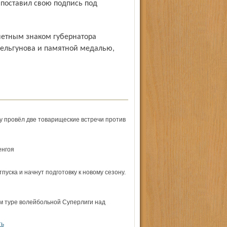
 поставил свою подпись под
ельгунова и памятной медалью,
у провёл две товарищеские встречи против
енгоя
пуска и начнут подготовку к новому сезону.
м туре волейбольной Суперлиги над
ть