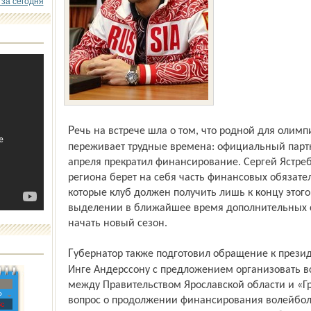
 за сегодня
Речь на встрече шла о том, что родной для олимпийского чемпиона клуб «Ярославич»
переживает трудные времена: официальный партн
апреля прекратил финансирование. Сергей Ястреб
региона берет на себя часть финансовых обязате
которые клуб должен получить лишь к концу этого 
выделении в ближайшее время дополнительных с
начать новый сезон.
Губернатор также подготовил обращение к президенту «Группы ГАЗ» господину Бу
Инге Андерссону с предложением организовать в
между Правительством Ярославской области и «Г
»
вопрос о продолжении финансирования волейбол
с