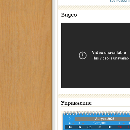
Все новости
Видео
Управление
?
Август, 2026
«
‹
Сегодня
›
Пн
Вт
Ср
Чт
Пт
Сб
В