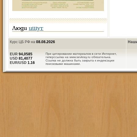
Люди
ищут
Курс ЦБ РФ на
08.08.2026
Наши
EUR
94,0585
При цитировании материалов в сети Интернет,
гиперссылка на www.sevkray.ru обязательна.
USD
81,4077
Ссылка не должна быть закрыта к индексации
EUR/USD
1.16
поисковыми машинами.