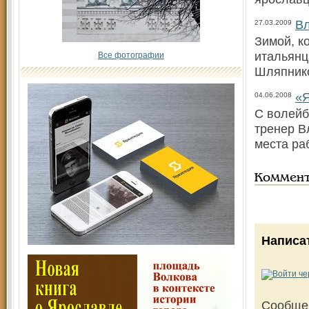
Вл
27.03.2009
Зимой, к
итальянц
Все фотографии
Шляпнико
«Я
04.06.2008
С волейб
тренер В
места ра
Коммен
Написа
Сообще