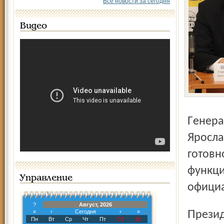
Все новости за сегодня
Видео
Генеральный спонсор «Группа ГАЗ», Правительство
Яросла
готовн
функци
Управление
официа
?
Август, 2026
«
‹
Сегодня
›
»
Президент клуба Сергей Константинович Шляпников
Пн
Вт
Ср
Чт
Пт
Сб
Вс