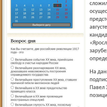
1
2
сложил
3
4
5
6
7
8
9
10
11
12
13
14
15
16
осущес
17
18
19
20
21
22
23
24
25
26
27
28
29
30
предст
31
Выберите дату
август
кандид
Вопрос дня
«Яросл
Как Вы считаете, две российские революции 1917
зарубе
года - это
опреде
Величайшее событие ХХ века, принёсшее
свободу и счастье народам России
Величайшее разочарование ХХ века,
На данный момент годовые контракты с ВК "Ярославич"
доказавшее невозможность построения
справедливого государства
подпис
Величайшее преступление ХХ века, ставшее
причиной гибели миллионов людей
Павел 
Величайшее в ХХ веке предательство
правящего класса
позици
Величайшая в ХХ веке провокация
иностранных спецслужб
Величайшая глупость ХХ века, поскольку