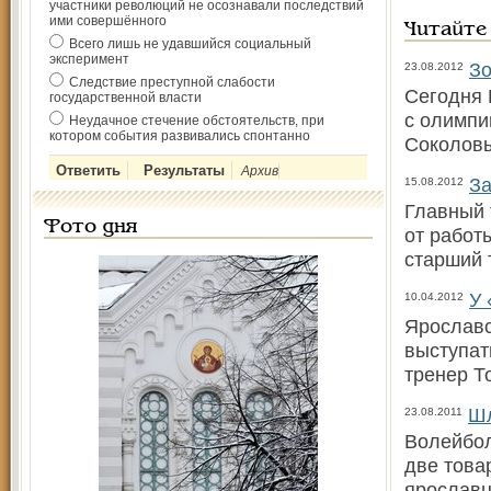
участники революций не осознавали последствий
ими совершённого
Читайте
Всего лишь не удавшийся социальный
эксперимент
Зо
23.08.2012
Следствие преступной слабости
Сегодня 
государственной власти
с олимпи
Неудачное стечение обстоятельств, при
котором события развивались спонтанно
Соколовы
Архив
За
15.08.2012
Главный 
Фото дня
от работ
старший 
У 
10.04.2012
Ярославс
выступат
тренер Т
Шл
23.08.2011
Волейбол
две това
ярославц