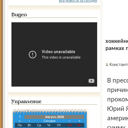
Все новости за сегодня
Видео
хоккейн
рамках 
Констан
В пресс-службе ярославской команды рассказали, что
причин
проком
Управление
Юрий Я
?
Август, 2026
америк
«
‹
Сегодня
›
»
Пн
Вт
Ср
Чт
Пт
Сб
Вс