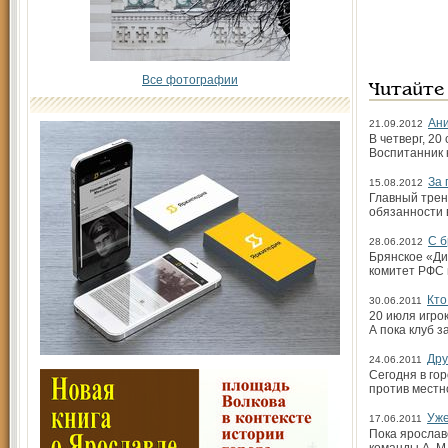
Все фотографии
Читайте
Ани
21.09.2012
В четверг, 2
Воспитанник 
За 
15.08.2012
Главный трен
обязанности 
С б
28.06.2012
Брянское «Ди
комитет РФС
Кто
30.06.2011
20 июля игрок
А пока клуб з
Дру
24.06.2011
Сегодня в го
против мест
Уже
17.06.2011
Пока ярослав