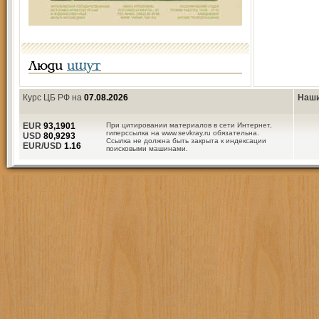
Люди
ищут
Курс ЦБ РФ на
07.08.2026
Наши
EUR
93,1901
При цитировании материалов в сети Интернет,
гиперссылка на www.sevkray.ru обязательна.
USD
80,9293
Ссылка не должна быть закрыта к индексации
EUR/USD
1.16
поисковыми машинами.