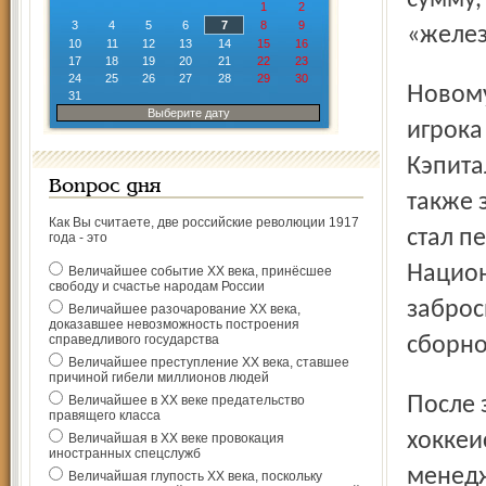
сумму,
1
2
3
4
5
6
7
8
9
«желе
10
11
12
13
14
15
16
17
18
19
20
21
22
23
24
25
26
27
28
29
30
Новому наставнику «Локомотива» 55 лет. В качестве
31
Выберите дату
игрока
Кэпита
Вопрос дня
также 
Как Вы считаете, две российские революции 1917
стал п
года - это
Национ
Величайшее событие ХХ века, принёсшее
свободу и счастье народам России
заброси
Величайшее разочарование ХХ века,
доказавшее невозможность построения
справедливого государства
сборно
Величайшее преступление ХХ века, ставшее
причиной гибели миллионов людей
После завершения карьеры профессионального
Величайшее в ХХ веке предательство
правящего класса
хоккеи
Величайшая в ХХ веке провокация
иностранных спецслужб
менедж
Величайшая глупость ХХ века, поскольку