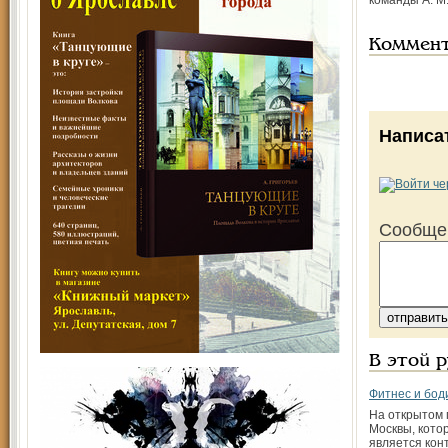
команды А. М.
Коммен
Написа
Сообще
В этой 
Фитнес и бод
На открытом 
Москвы, кото
является кон