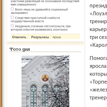
участники революций не осознавали последствий
ими совершённого
прези
Всего лишь не удавшийся социальный
«Лоуэл
эксперимент
Следствие преступной слабости
тренир
государственной власти
Неудачное стечение обстоятельств, при
карьер
котором события развивались спонтанно
три се
Архив
«Карол
Фото дня
Помогать американскому специалисту будет воспитанник
яросла
которы
«Торпе
«желе
тренер