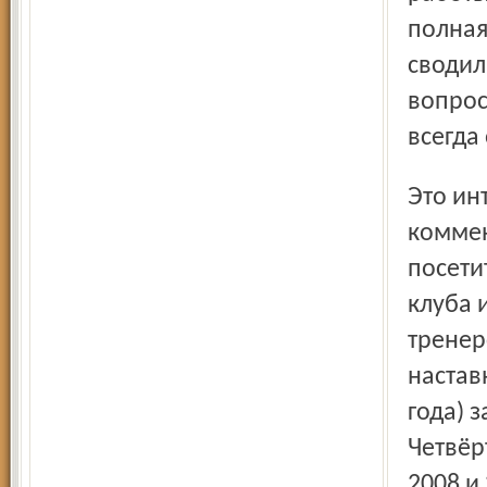
полная
сводил
вопрос
всегда
Это интервью всего за день собрало огромное число
коммен
посети
клуба 
тренер
настав
года) 
Четвёр
2008 и 