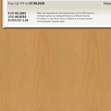
Курс ЦБ РФ на
07.08.2026
Наши
EUR
93,1901
При цитировании материалов в сети Интернет,
гиперссылка на www.sevkray.ru обязательна.
USD
80,9293
Ссылка не должна быть закрыта к индексации
EUR/USD
1.16
поисковыми машинами.