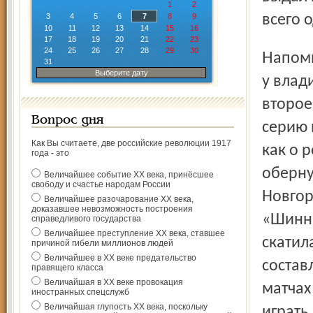
1
2
3
4
5
6
7
8
9
всего 
10
11
12
13
14
15
16
17
18
19
20
21
22
23
24
25
26
27
28
29
30
Напомним вкратце хронологию событий. Выиграв 16 мая
31
Выберите дату
у влад
второе
Вопрос дня
серию 
Как Вы считаете, две российские революции 1917
как о 
года - это
оберну
Величайшее событие ХХ века, принёсшее
свободу и счастье народам России
Новгоро
Величайшее разочарование ХХ века,
доказавшее невозможность построения
«Шинни
справедливого государства
Величайшее преступление ХХ века, ставшее
скатил
причиной гибели миллионов людей
Величайшее в ХХ веке предательство
состав
правящего класса
Величайшая в ХХ веке провокация
матчах
иностранных спецслужб
Величайшая глупость ХХ века, поскольку
играть