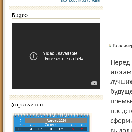
Все новости за сегодня
Видео
Владими
Перед Юрием Фарзуновичем стоит непростая задача – по
итогам
лучших
будуще
премье
Управление
предст
сформи
?
Август, 2026
«
‹
Сегодня
›
»
Пн
Вт
Ср
Чт
Пт
Сб
Вс
выдал 