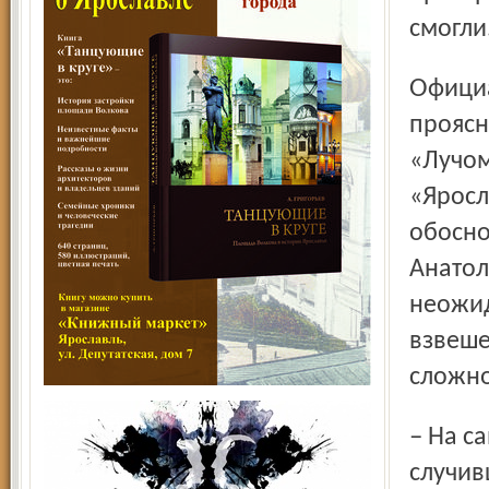
смогли
Официальная позиция руководства «чёрно-синих»
проясн
«Лучом
«Яросл
обосно
Анатол
неожид
взвеше
сложно
– На самом деле только непосвящённому человеку
случив