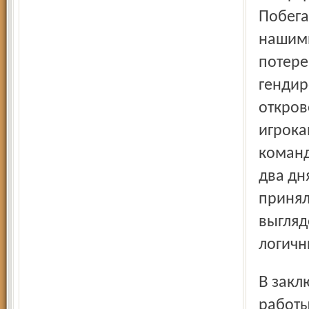
Побега
нашими
потере
гендир
откров
игрока
команд
два дн
принял
выгляд
логичн
В заключение гендиректор подчеркнул, что за всё время
работы