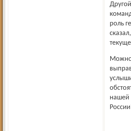
Другой вопрос: можно ли было наладить погоду в
команд
роль г
сказал
текуще
Можно ли теперь надеяться, что Газзаеву удастся
выправ
услыши
обстоя
нашей 
России