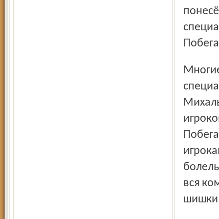
понесё
специа
Побега
Многие поклонники Побегалова считают, что команда
специа
Михалы
игроко
Побега
игрока
болель
вся ко
шишки 