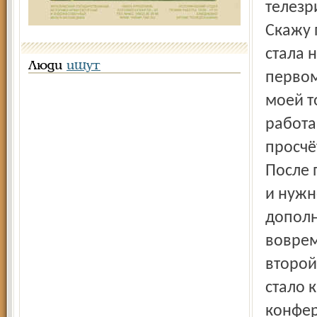
телезр
Скажу 
стала 
Люди
ищут
первом
моей т
работа
просчё
После 
и нужн
дополн
воврем
второй
стало 
конфер