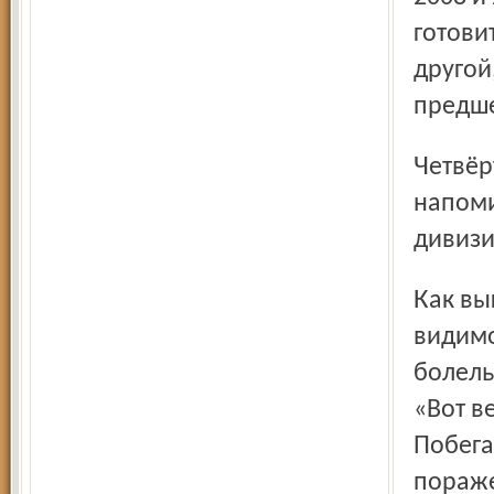
готови
другой
предше
Четвёртый год подряд «Шинник» в начале лета
напоми
дивизи
Как выглядит в таких ситуациях руководитель клуба,
видимо
болель
«Вот в
Побега
пораже