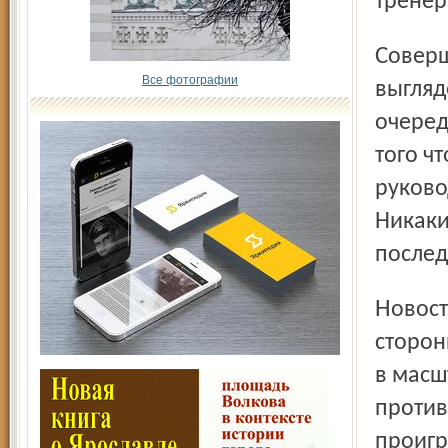
тренер
Совершенно непонятной в сложившейся ситуации
Все фотографии
выгляд
очеред
того ч
руково
Никаки
послед
Новость мгновенно развела клуб и его фанатов по две
сторон
в масш
против
проигр