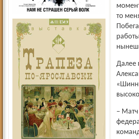
момент
то мен
Побега
работы
нынешн
Далее гендиректор дал подробный анализ деятельности
Алекса
«Шинни
высоко
– Матч со «СКА-Энергией» транслировался по
федера
команд