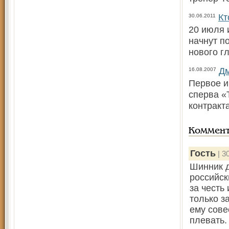
Кт
30.06.2011
20 июля 
начнут п
нового г
Дм
16.08.2007
Первое и
сперва «
контракт
Коммен
Гость
| 3
Шинник д
российск
за честь
только з
ему сове
плевать.