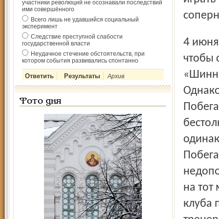
участники революций не осознавали последствий
ими совершённого
соперн
Всего лишь не удавшийся социальный
эксперимент
Следствие преступной слабости
4 июня «чёрно-синие» вышли на поле родного стадиона,
государственной власти
Неудачное стечение обстоятельств, при
чтобы 
котором события развивались спонтанно
«Шинни
Архив
Однако
Фото дня
Побега
бестол
одинак
Побега
недопо
на тот
клуба 