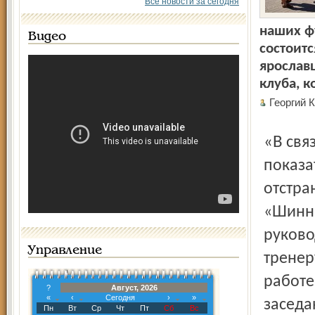
Все новости за сегодня
наших ф
Видео
состоитс
ярослав
клуба, к
Георгий
«В связи с низкими игровыми и турнирными
показа
отстра
«Шинни
руково
Управление
тренер
работе
?
Август, 2026
«
‹
Сегодня
›
»
заседа
Пн
Вт
Ср
Чт
Пт
Сб
Вс