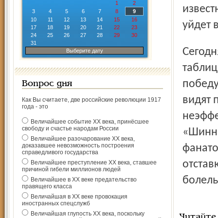
1
2
извест
3
4
5
6
7
8
9
10
11
12
13
14
15
16
уйдет в
17
18
19
20
21
22
23
24
25
26
27
28
29
30
31
Сегодня ярославцы занимают 15-е место в турнирной
Выберите дату
таблиц
победу
Вопрос дня
видят 
Как Вы считаете, две российские революции 1917
года - это
неэффе
Величайшее событие ХХ века, принёсшее
свободу и счастье народам России
«Шинни
Величайшее разочарование ХХ века,
доказавшее невозможность построения
фанато
справедливого государства
отстав
Величайшее преступление ХХ века, ставшее
причиной гибели миллионов людей
болель
Величайшее в ХХ веке предательство
правящего класса
Величайшая в ХХ веке провокация
иностранных спецслужб
Величайшая глупость ХХ века, поскольку
Читайте