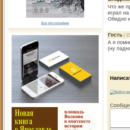
Что же п
играл на
Обидно и
Все фотографии
Гость
| 1
А я помн
(ну ладн
Написа
Сообще