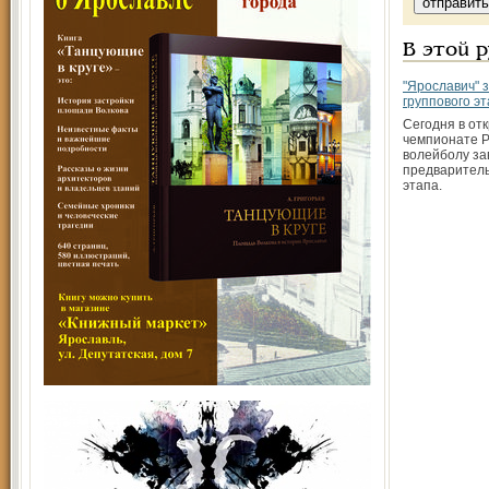
В этой 
"Ярославич" 
группового э
Сегодня в от
чемпионате Р
волейболу з
предваритель
этапа.