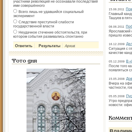
участники революций не осознавали последствий
ими совершённого
Пок
15.06.2011
Всего лишь не удавшийся социальный
Главный канд
эксперимент
Ташуев в пят
Следствие преступной слабости
государственной власти
Поб
08.06.2011
Ярославский 
Неудачное стечение обстоятельств, при
пришло извес
котором события развивались спонтанно
Де
16.12.2009
Архив
Ситуация с г
качестве кан
Фото дня
В «
05.12.2009
После того к
появляться сл
Дов
15.05.2008
Вчера на офи
частности, го
Пу
05.05.2008
Утро предпра
новости: офи
Коммен
Владими