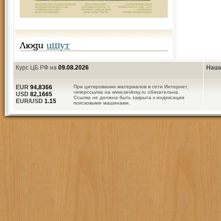
Люди
ищут
Курс ЦБ РФ на
09.08.2026
Наши
EUR
94,8366
При цитировании материалов в сети Интернет,
гиперссылка на www.sevkray.ru обязательна.
USD
82,1665
Ссылка не должна быть закрыта к индексации
EUR/USD
1.15
поисковыми машинами.