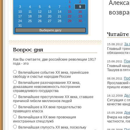
Алекса
1
2
3
4
5
6
7
8
9
возвра
10
11
12
13
14
15
16
17
18
19
20
21
22
23
24
25
26
27
28
29
30
31
Выберите дату
Читайте
За 
15.08.2012
Главный трен
Вопрос дня
обязанности 
Как Вы считаете, две российские революции 1917
Пок
15.06.2011
года - это
Главный канд
Ташуев в пят
Величайшее событие ХХ века, принёсшее
свободу и счастье народам России
Поб
08.06.2011
Величайшее разочарование ХХ века,
Ярославский 
доказавшее невозможность построения
пришло извес
справедливого государства
Де
16.12.2009
Величайшее преступление ХХ века, ставшее
Ситуация с г
причиной гибели миллионов людей
качестве кан
Величайшее в ХХ веке предательство
правящего класса
Дов
15.05.2008
Величайшая в ХХ веке провокация
Вчера на офи
иностранных спецслужб
частности, го
Величайшая глупость ХХ века, поскольку
Пу
05.05.2008