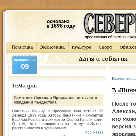
основана
в 1898 году
Политика
Экономика
Культура
Спорт
Общес
Даты и события
воскресенье
09
Комментиров
Тема дня
В «Шинн
Памятник Ленина в Ярославле: пять лет в
ожидании пьедестала
После т
Александ
Памятник Ленину в Ярославле был открыт 23
декабря 1939 года. Авторы памятника - скульптор
кто може
Василий Козлов и архитектор Сергей Капачинский.
О том, что предшествовало этому событию,
версия, 
рассказывается в публикуемом ...
прочитать
ярослав