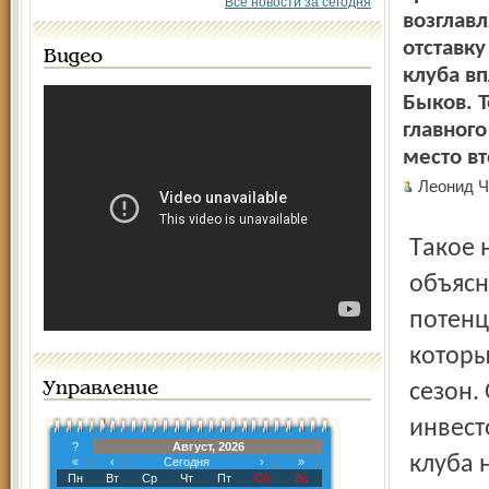
Все новости за сегодня
возглав
отставку
Видео
клуба вп
Быков. Т
главного
место в
Леонид 
Такое непонятное поведение руководства «Шинника»
объясн
потенц
которы
Управление
сезон.
инвест
?
Август, 2026
клуба 
«
‹
Сегодня
›
»
Пн
Вт
Ср
Чт
Пт
Сб
Вс