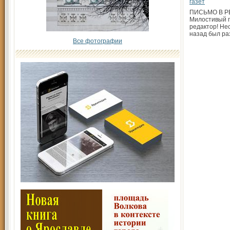
газет
ПИСЬМО В Р
Милостивый г
редактор! Не
назад был ра
Все фотографии