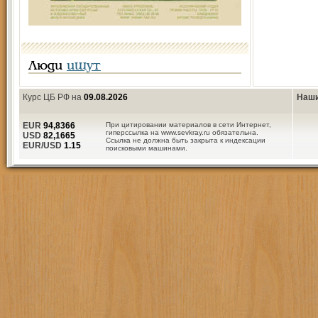
Люди
ищут
Курс ЦБ РФ на
09.08.2026
Наши
EUR
94,8366
При цитировании материалов в сети Интернет,
гиперссылка на www.sevkray.ru обязательна.
USD
82,1665
Ссылка не должна быть закрыта к индексации
EUR/USD
1.15
поисковыми машинами.