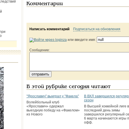
следствий
Комментарии
й
Написать комментарий
Подписаться на обновления
при
о
или введите имя:
Сообщение:
В этой рубрике сегодня читают
"Ярославич" выиграл у "Факела"
В ВХЛ завершился регуля
сезон
Волейбольный клуб
«Ярославич» одержал
В Высшей хоккейной лиге в
выездную победу на «Факелом»
последний день зимы
из Нового
завершился регулярный се
6 марта начинаются игры 
офф.