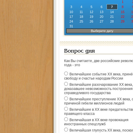
1
3
4
5
6
7
8
10
11
12
13
14
15
1
17
18
19
20
21
22
2
24
25
26
27
28
29
3
31
Выберите дату
Вопрос дня
Как Вы считаете, две российские револ
года - это
Величайшее событие ХХ века, прин
свободу и счастье народам России
Величайшее разочарование ХХ века,
доказавшее невозможность построения
справедливого государства
Величайшее преступление ХХ века, 
причиной гибели миллионов людей
Величайшее в ХХ веке предательств
правящего класса
Величайшая в ХХ веке провокация
иностранных спецслужб
Величайшая глупость ХХ века, поско