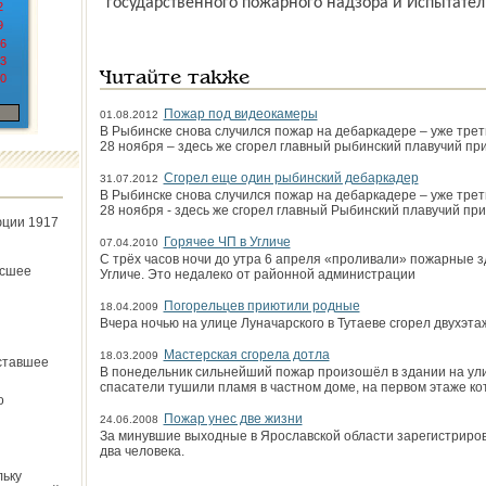
государственного пожарного надзора и Испытате
2
9
6
3
Читайте также
0
Пожар под видеокамеры
01.08.2012
В Рыбинске снова случился пожар на дебаркадере – уже трети
28 ноября – здесь же сгорел главный рыбинский плавучий при
Сгорел еще один рыбинский дебаркадер
31.07.2012
В Рыбинске снова случился пожар на дебаркадере – уже трети
28 ноября - здесь же сгорел главный Рыбинский плавучий при
юции 1917
Горячее ЧП в Угличе
07.04.2010
С трёх часов ночи до утра 6 апреля «проливали» пожарные зд
ёсшее
Угличе. Это недалеко от районной администрации
Погорельцев приютили родные
18.04.2009
Вчера ночью на улице Луначарского в Тутаеве сгорел двухэ
Мастерская сгорела дотла
18.03.2009
ставшее
В понедельник сильнейший пожар произошёл в здании на ул
спасатели тушили пламя в частном доме, на первом этаже ко
о
Пожар унес две жизни
24.06.2008
За минувшие выходные в Ярославской области зарегистриров
два человека.
льку