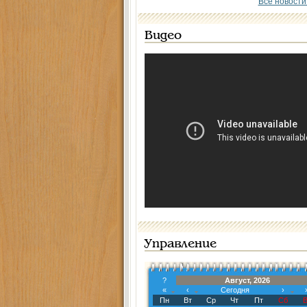
Все новости
Видео
Управление
?
Август, 2026
«
‹
Сегодня
›
Пн
Вт
Ср
Чт
Пт
Сб
В