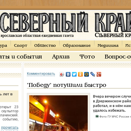
ура
Спорт
Общество
Образование
Медицина
Ис
аты и события
Архив
Фото
Вопрос-
Комментировать
"Победу" потушили быстро
ь лет в
Вчера вечером случи
в Дзержинском райо
работал, и в нём на
открыт 23
удалось избежать.
 скульптор
пачинский.
Фото ГУ МЧС России п
 событию,
прочитать