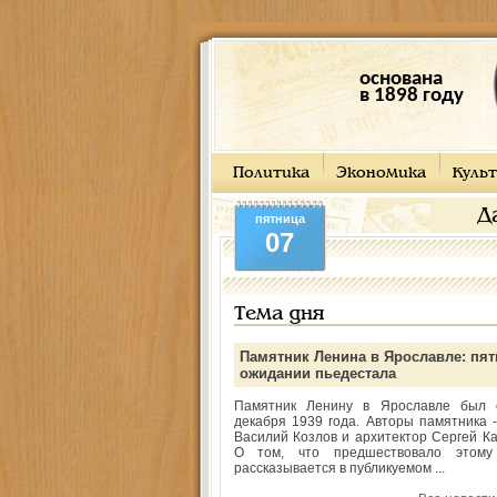
основана
в 1898 году
Политика
Экономика
Культ
Д
пятница
07
Тема дня
Памятник Ленина в Ярославле: пят
ожидании пьедестала
Памятник Ленину в Ярославле был 
декабря 1939 года. Авторы памятника -
Василий Козлов и архитектор Сергей Ка
О том, что предшествовало этому
рассказывается в публикуемом ...