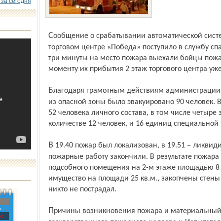
 за сегодня
Сообщение о срабатывании автоматической системы водяного пожаротушения в
торговом центре «Победа» поступило в службу спа
три минуты на место пожара выехали бойцы пожа
моменту их прибытия 2 этаж торгового центра уже
Благодаря грамотным действиям администрации и сотрудников регионального МЧС
из опасной зоны было эвакуировано 90 человек. 
52 человека личного состава, в том числе четыр
количестве 12 человек, и 16 единиц специальной 
В 19.40 пожар был локализован, в 19.51 – ликвидировано открытое горение, в 20.56
пожарные работу закончили. В результате пожар
подсобного помещения на 2-м этаже площадью 8 
имущество на площади 25 кв.м., закопчены стены
никто не пострадал.
»
Причины возникновения пожара и материальный ущерб устанавливают специалисты
с