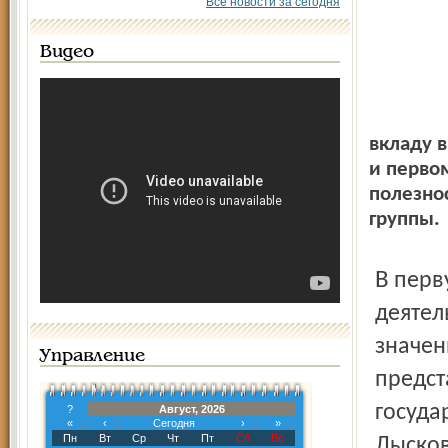
Все новости за сегодня
Видео
вкладу в
и первом
полезно
группы.
В первую группу включены сенаторы-лидеры,
деятел
значен
Управление
предст
госуда
?
Август, 2026
«
‹
Сегодня
›
»
Пн
Вт
Ср
Чт
Пт
Сб
Вс
Лысков