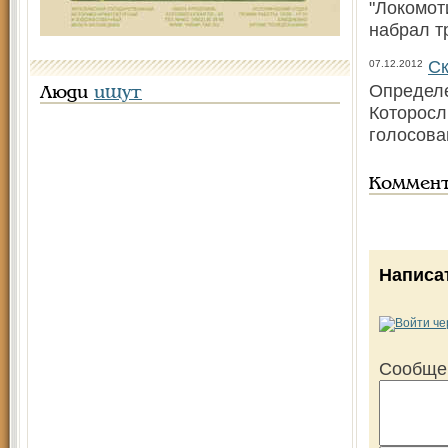
"Локомот
набрал т
Ск
07.12.2012
Определе
Люди
ищут
Которосл
голосова
Коммен
Написа
Сообще