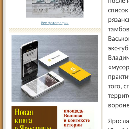
после 
список
рязанс
Все фотографии
тамбов
Васько
экс-гу
Владим
«мусор
практи
того, 
террит
вороне
Ярославскую область в Совете Федерации представляют