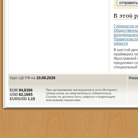
В этой 
Губернатор п
Общественн
координацион
Правительств
области
В шестой ден
праймериз гу
Ярославской 
предложил с
специальный
Курс ЦБ РФ на
10.08.2026
Наши
EUR
94,8366
При цитировании материалов в сети Интернет,
гиперссылка на www.sevkray.ru обязательна.
USD
82,1665
Ссылка не должна быть закрыта к индексации
EUR/USD
1.15
поисковыми машинами.