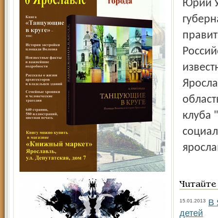
Юрий У
губерн
правит
Россий
извест
Яросла
област
клуба 
социал
яросла
Читайте
В 
15.01.2013
детей