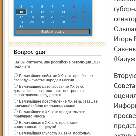
1
2
3
4
5
6
7
8
9
губерн
10
11
12
13
14
15
16
17
18
19
20
21
22
23
сенато
24
25
26
27
28
29
30
31
Ольшан
Выберите дату
Игорь 
Савенк
Вопрос дня
(Калуж
Как Вы считаете, две российские революции 1917
года - это
Вторую, самую многочисленную группу, составили члены
Величайшее событие ХХ века, принёсшее
свободу и счастье народам России
Совета
Величайшее разочарование ХХ века,
доказавшее невозможность построения
оценил
справедливого государства
Величайшее преступление ХХ века, ставшее
Информ
причиной гибели миллионов людей
Величайшее в ХХ веке предательство
просве
правящего класса
Величайшая в ХХ веке провокация
предст
иностранных спецслужб
Величайшая глупость ХХ века, поскольку