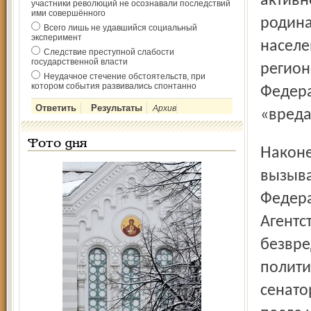
активн
участники революций не осознавали последствий
ими совершённого
родина
Всего лишь не удавшийся социальный
эксперимент
населе
Следствие преступной слабости
государственной власти
регион
Неудачное стечение обстоятельств, при
котором события развивались спонтанно
Федера
Архив
«вреда
Фото дня
Наконец, третью группу составила шестерка сенаторов,
вызыва
Федера
Агентс
безвре
полити
сенато