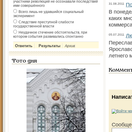
участники революций не осознавали последствий
По
31.08.2011
ими совершённого
В понеде
Всего лишь не удавшийся социальный
эксперимент
каких мн
Следствие преступной слабости
коммерс
государственной власти
Неудачное стечение обстоятельств, при
Лю
05.07.2011
котором события развивались спонтанно
Переслав
Архив
Ярославс
летнего 
Фото дня
Коммен
Написа
Сообще