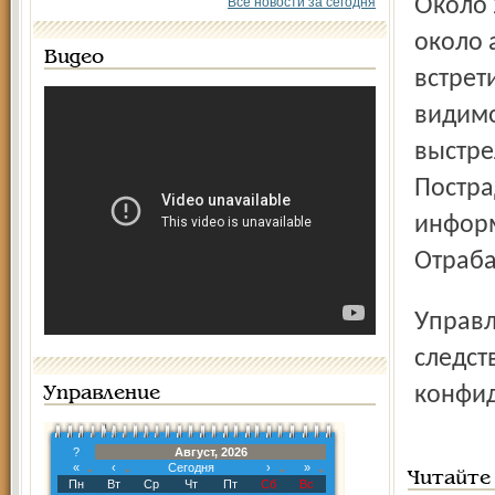
Около 20 часов 40 минут на улице Ранней на тропинке
Все новости за сегодня
около 
Видео
встрет
видимо
выстре
Постра
информ
Отраба
Управление МВД просит очевидцев преступления помочь
следст
конфид
Управление
?
Август, 2026
«
‹
Сегодня
›
»
Читайте
Пн
Вт
Ср
Чт
Пт
Сб
Вс