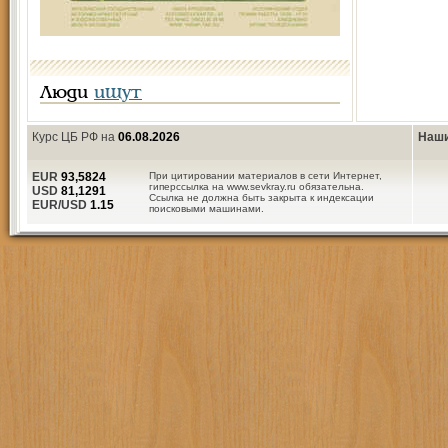
Люди
ищут
Курс ЦБ РФ на
06.08.2026
Наши
EUR
93,5824
При цитировании материалов в сети Интернет,
гиперссылка на www.sevkray.ru обязательна.
USD
81,1291
Ссылка не должна быть закрыта к индексации
EUR/USD
1.15
поисковыми машинами.