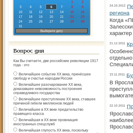
1
2
Пе
24.10.2012
3
4
5
6
7
8
9
региона
10
11
12
13
14
15
16
17
18
19
20
21
22
23
Когда «П
24
25
26
27
28
29
30
Залесски
31
Выберите дату
характер
Кр
21.12.2011
Особенно
Вопрос дня
отдельно
Как Вы считаете, две российские революции 1917
Специали
года - это
Величайшее событие ХХ века, принёсшее
Бу
15.11.2011
свободу и счастье народам России
В Яросла
Величайшее разочарование ХХ века,
преступл
доказавшее невозможность построения
справедливого государства
вымогате
Величайшее преступление ХХ века, ставшее
причиной гибели миллионов людей
Пр
22.10.2011
Величайшее в ХХ веке предательство
Ярославс
правящего класса
наиболее
Величайшая в ХХ веке провокация
иностранных спецслужб
Ярославс
Величайшая глупость ХХ века, поскольку