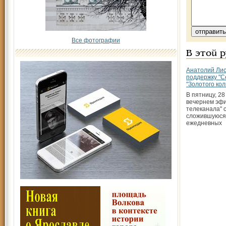
Все фотографии
В этой 
Анатолий Лис
поддержку "С
"Золотого кол
В пятницу, 28
вечернем эфи
телеканала" 
сложившуюся 
ежедневных