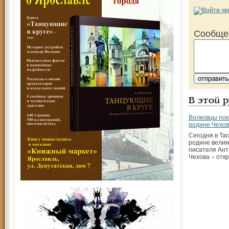
Сообще
В этой 
Волковцы пок
родине Чехо
Сегодня в Таг
родине велик
писателя Ант
Чехова – отк