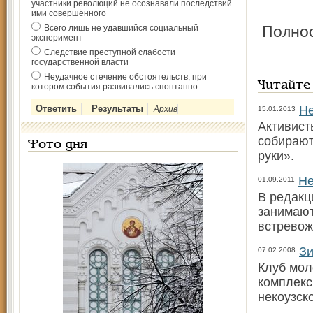
участники революций не осознавали последствий
ими совершённого
Всего лишь не удавшийся социальный
Полно
эксперимент
Следствие преступной слабости
государственной власти
Неудачное стечение обстоятельств, при
Читайте
котором события развивались спонтанно
Не
Архив
15.01.2013
Активист
собирают
Фото дня
руки».
Не
01.09.2011
В редакц
занимают
встревож
Зи
07.02.2008
Клуб мол
комплекс
некоузск