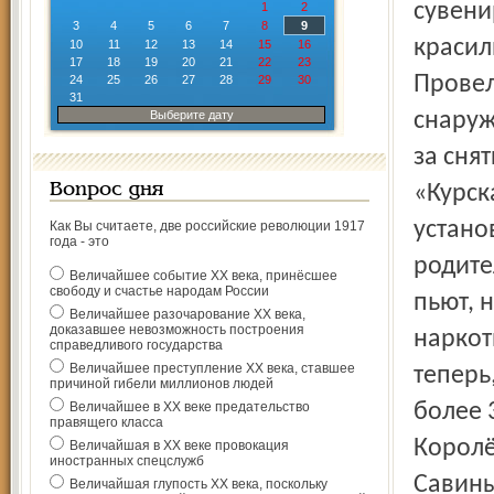
сувени
1
2
3
4
5
6
7
8
9
красил
10
11
12
13
14
15
16
17
18
19
20
21
22
23
Провел
24
25
26
27
28
29
30
31
Выберите дату
снаруж
за сня
Вопрос дня
«Курск
устано
Как Вы считаете, две российские революции 1917
года - это
родите
Величайшее событие ХХ века, принёсшее
свободу и счастье народам России
пьют, 
Величайшее разочарование ХХ века,
доказавшее невозможность построения
наркот
справедливого государства
Величайшее преступление ХХ века, ставшее
теперь
причиной гибели миллионов людей
Величайшее в ХХ веке предательство
более 
правящего класса
Королё
Величайшая в ХХ веке провокация
иностранных спецслужб
Савины
Величайшая глупость ХХ века, поскольку