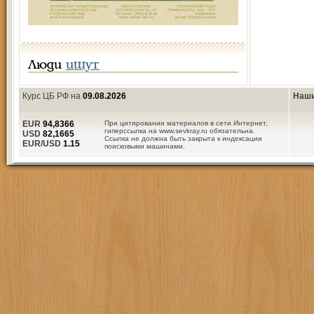
Люди
ищут
Курс ЦБ РФ на
09.08.2026
Наши
EUR
94,8366
При цитировании материалов в сети Интернет,
гиперссылка на www.sevkray.ru обязательна.
USD
82,1665
Ссылка не должна быть закрыта к индексации
EUR/USD
1.15
поисковыми машинами.