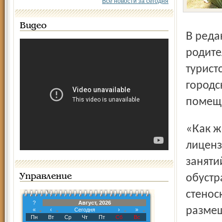
Все новости за сегодня
Видео
В редакцию «Северного края» обратилась группа
родите
турист
городс
помещ
«Как же так, - возмущаются авторы письма. - Клуб прошёл
лиценз
заняти
Управление
обустр
стенос
?
Август, 2026
размещ
«
‹
Сегодня
›
»
Пн
Вт
Ср
Чт
Пт
Сб
Вс