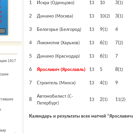
2
1
Искра (Одинцово)
13
10
3(1)
9
6
2
Динамо (Москва)
13
10(2)
3(1)
3
0
3
4
Белогорье (Белгород)
13
9(1)
4
Локомотив (Харьков)
13
6(1)
7(2)
5
7
Динамо (Краснодар)
13
6(1)
юции 1917
6
5
Ярославич
(Ярославль)
13
8(1)
ёсшее
7
9
Строитель (Минск)
13
4(1)
Автомобилист (С-
8
ставшее
13
2(1)
11(2)
Петербург)
о
Календарь и результаты всех матчей "Ярославич
льку