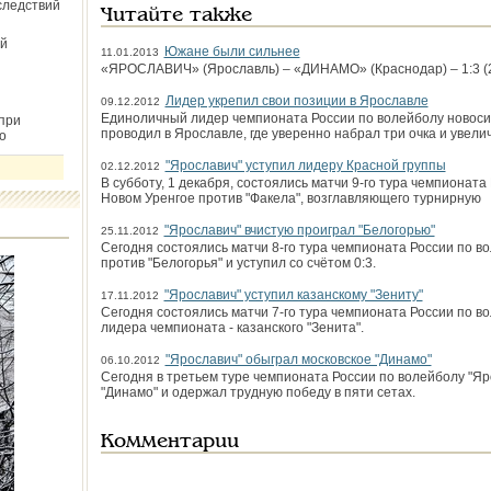
следствий
Читайте также
й
Южане были сильнее
11.01.2013
«ЯРОСЛАВИЧ» (Ярославль) – «ДИНАМО» (Краснодар) – 1:3 (25:2
Лидер укрепил свои позиции в Ярославле
09.12.2012
Единоличный лидер чемпионата России по волейболу новосиб
при
проводил в Ярославле, где уверенно набрал три очка и увели
о
"Ярославич" уступил лидеру Красной группы
02.12.2012
В субботу, 1 декабря, состоялись матчи 9-го тура чемпионата
Новом Уренгое против "Факела", возглавляющего турнирную
"Ярославич" вчистую проиграл "Белогорью"
25.11.2012
Сегодня состоялись матчи 8-го тура чемпионата России по во
против "Белогорья" и уступил со счётом 0:3.
"Ярославич" уступил казанскому "Зениту"
17.11.2012
Сегодня состоялись матчи 7-го тура чемпионата России по во
лидера чемпионата - казанского "Зенита".
"Ярославич" обыграл московское "Динамо"
06.10.2012
Сегодня в третьем туре чемпионата России по волейболу "Я
"Динамо" и одержал трудную победу в пяти сетах.
Комментарии