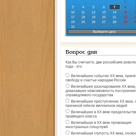
1
3
4
5
6
7
8
10
11
12
13
14
15
1
17
18
19
20
21
22
2
24
25
26
27
28
29
3
31
Выберите дату
Вопрос дня
Как Вы считаете, две российские револ
года - это
Величайшее событие ХХ века, прин
свободу и счастье народам России
Величайшее разочарование ХХ века,
доказавшее невозможность построения
справедливого государства
Величайшее преступление ХХ века, 
причиной гибели миллионов людей
Величайшее в ХХ веке предательств
правящего класса
Величайшая в ХХ веке провокация
иностранных спецслужб
Величайшая глупость ХХ века, поско