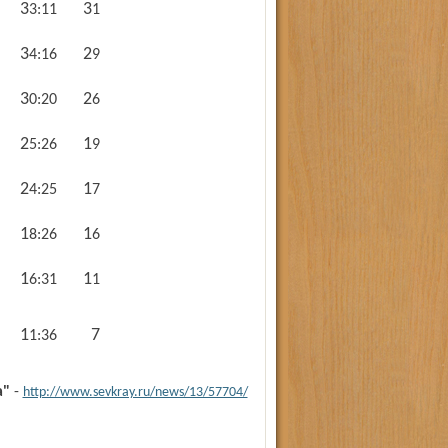
33:11
31
34:16
29
30:20
26
25:26
19
24:25
17
18:26
16
16:31
11
7
11:36
а"
-
http://www.sevkray.ru/news/13/57704/