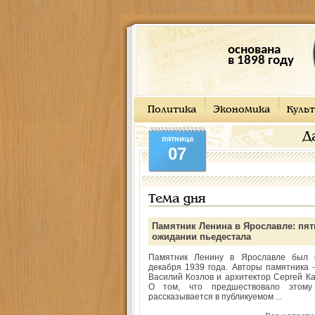
основана
в 1898 году
Политика
Экономика
Культ
Д
пятница
07
Тема дня
Памятник Ленина в Ярославле: пят
ожидании пьедестала
Памятник Ленину в Ярославле был 
декабря 1939 года. Авторы памятника -
Василий Козлов и архитектор Сергей Ка
О том, что предшествовало этому
рассказывается в публикуемом ...