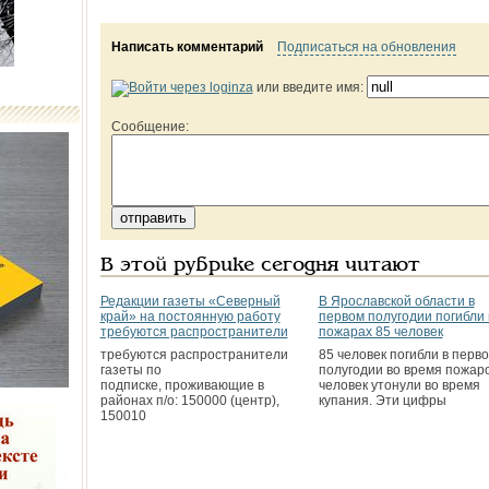
Написать комментарий
Подписаться на обновления
или введите имя:
Сообщение:
В этой рубрике сегодня читают
Редакции газеты «Северный
В Ярославской области в
край» на постоянную работу
первом полугодии погибли 
требуются распространители
пожарах 85 человек
требуются распространители
85 человек погибли в перв
газеты по
полугодии во время пожаро
подписке, проживающие в
человек утонули во время
районах п/о: 150000 (центр),
купания. Эти цифры
150010