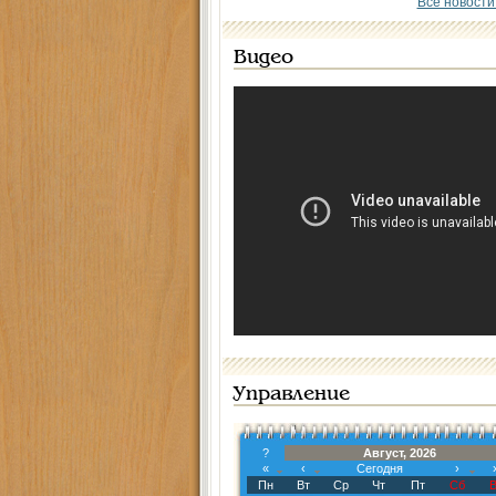
Все новости
Видео
Управление
?
Август, 2026
«
‹
Сегодня
›
Пн
Вт
Ср
Чт
Пт
Сб
В