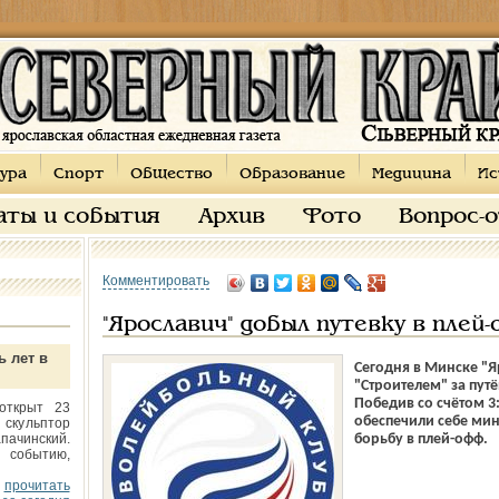
ура
Спорт
Общество
Образование
Медицина
Ис
аты и события
Архив
Фото
Вопрос-
Комментировать
"Ярославич" добыл путевку в плей
ь лет в
Сегодня в Минске "Я
"Строителем" за пут
Победив со счётом 3
открыт 23
обеспечили себе мин
 скульптор
пачинский.
борьбу в плей-офф.
 событию,
прочитать