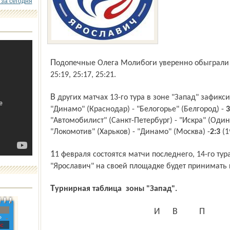
 за сегодня
Подопечные Олега Молибоги уверенно обыграли минчан во всех трёх партиях -
25:19, 25:17, 25:21.
В других матчах 13-го тура в зоне "Запад" зафиксированы следующие результаты:
"Динамо" (Краснодар) - "Белогорье" (Белгород) -
3
"Автомобилист" (Санкт-Петербург) - "Искра" (Один
"Локомотив" (Харьков) - "Динамо" (Москва) -
2:3
(19
11 февраля состоятся матчи последнего, 14-го тура предварительного этапа.
"Ярославич" на своей площадке будет принимать 
Турнирная таблица зоны "Запад".
И
В
П
»
с