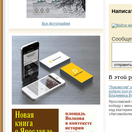
Написа
Все фотографии
Сообще
В этой 
"Локомотив" 
победу под р
Владимира В
Ярославский 
победу c мин
над екатерин
«Автомобили