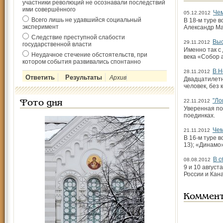
участники революций не осознавали последствий
ими совершённого
Чем
05.12.2012
Всего лишь не удавшийся социальный
В 18-м туре в
эксперимент
Александр М
Следствие преступной слабости
Выс
29.11.2012
государственной власти
Именно так с
Неудачное стечение обстоятельств, при
века «Собор 
котором события развивались спонтанно
В Н
28.11.2012
Архив
Двадцатилетн
человек, без
"Ло
22.11.2012
Фото дня
Уверенная по
поединках.
Чем
21.11.2012
В 16-м туре в
13); «Динамо
В с
08.08.2012
9 и 10 авгус
России и Кан
Коммен