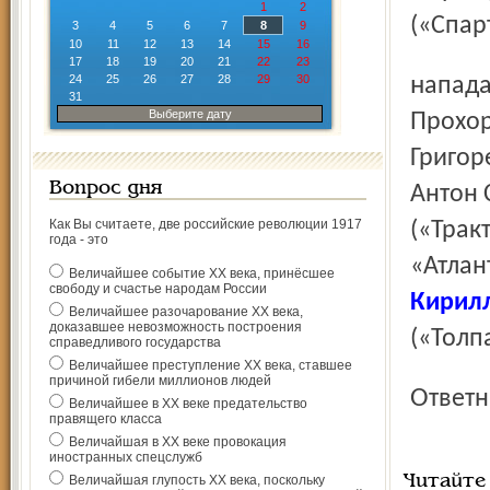
1
2
(«Спар
3
4
5
6
7
8
9
10
11
12
13
14
15
16
17
18
19
20
21
22
23
24
25
26
27
28
29
30
нападающие: Ярослав Косов («Металлург» Мг), Николай
31
Выберите дату
Прохор
Григор
Вопрос дня
Антон 
Как Вы считаете, две российские революции 1917
(«Трак
года - это
«Атлан
Величайшее событие ХХ века, принёсшее
свободу и счастье народам России
Кирилл
Величайшее разочарование ХХ века,
доказавшее невозможность построения
(«Толп
справедливого государства
Величайшее преступление ХХ века, ставшее
причиной гибели миллионов людей
Ответ
Величайшее в ХХ веке предательство
правящего класса
Величайшая в ХХ веке провокация
иностранных спецслужб
Величайшая глупость ХХ века, поскольку
Читайте