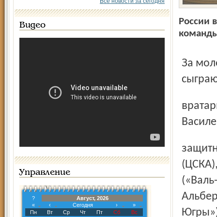
Все новости за сегодня
России 
Видео
команды
За молодёжную сборную России в Ярославле и Галифаксе
сыграю
вратари: Андрей Макаров («Саскатун»), Андрей
Василе
защитники: Андрей Педан («Гельф»), Михаил Науменков
(ЦСКА)
Управление
(«Валь
Альбер
?
Август, 2026
«
‹
Сегодня
›
»
Югры»
Пн
Вт
Ср
Чт
Пт
Сб
Вс