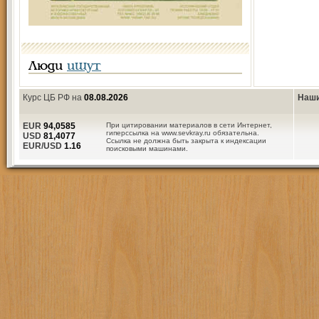
Люди
ищут
Курс ЦБ РФ на
08.08.2026
Наши
EUR
94,0585
При цитировании материалов в сети Интернет,
гиперссылка на www.sevkray.ru обязательна.
USD
81,4077
Ссылка не должна быть закрыта к индексации
EUR/USD
1.16
поисковыми машинами.