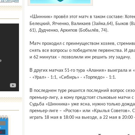
 за сегодня
«Шинник» провёл этот матч в таком составе: Хотеев, Ндри, Стешин, Гуженда,
Белецкий, Ятченко, Валикаев (Зайка,64), Быков (В
61), Дудченко, Архипов (Бобылёв, 74).
Матч проходил с преимуществом хозяев, стремившихся именно в домашней игре
снять все вопросы о победителе первенства. И дв
и 62 минутах – позволили им решить эту задачу.
В других матчах 51-го тура «Алания» выиграла и «Динамо» - 2:0, «Нижний Новгород»
- «Урал» - 1:1, «Сибирь» - «Торпедо» - 1:1.
В последнем туре решится последний вопрос сезона: кто получит вторую путёвку в
премьер-лигу, а кому предстоят стыковые матчи с
Судьба «Шинника» уже ясна, нужно только дождать
премьер-лиге – «Ростов» или «Крылья Советов».
играть 18 мая в 18:00 на выезде, а 22 мая в 20:00 
»
с