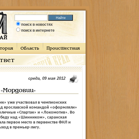
поиск в новостях
поиск в интернете
тория
Область
Происшествия
ответ
среда, 09 мая 2012
 «Мордовии»
к» уже участвовал в чемпионских
ад ярославской командой «оформляли»
толичные «Спартак» и «Локомотив». Во
обеду над «Шинником», саранская
ла первое место в первенстве ФНЛ и
ыход в премьер-лигу.