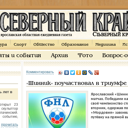
ура
Спорт
Общество
Образование
Медицина
Ис
аты и события
Архив
Фото
Вопрос-
Комментировать
«Шинник» поучаствовал в триумфе
ь лет в
Ярославский «Шинни
матчах. Победами н
своё чемпионство с
открыт 23
вторник, одержав п
 скульптор
пачинский.
«Мордовия» завоева
 событию,
путёвку на прямой в
прочитать