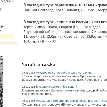
следствий
В последнем туре первенства ФНЛ 12 мая играют
й
Нижний Новгород, Урал – Алания, Динамо – Морд
В последнем туре чемпионата России 13 мая игр
при
Терек, Амкар - Волга, Спартак (Нч) - Краснодар.
о
В турнирной таблице положение таково: 9.Краснода
11.Терек - 51, 12.Крылья Советов - 50, 13.Ростов - 48
16.Спартак (Нч) - 33.
Читайте также
Алхазов может перебраться в Астрахань
08.01.2013
10 января ярославский "Шинник" начнёт в Ярославле подготов
Весьма вероятно, что уже первый ярославский сбор начнётся
Михалыч сможет и без денег?
22.12.2012
Главным тренером «Шинника» вновь стал Александр Михайлов
два с половиной года.
Александра Побегалова снова позвали спасать «Ш
20.12.2012
Сегодня главным тренером «Шинника» вновь стал Александр 