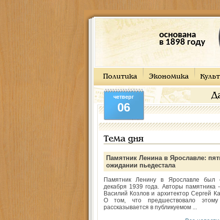
основана
в 1898 году
Политика
Экономика
Культ
Д
четверг
06
Тема дня
Памятник Ленина в Ярославле: пят
ожидании пьедестала
Памятник Ленину в Ярославле был 
декабря 1939 года. Авторы памятника -
Василий Козлов и архитектор Сергей Ка
О том, что предшествовало этому
рассказывается в публикуемом ...