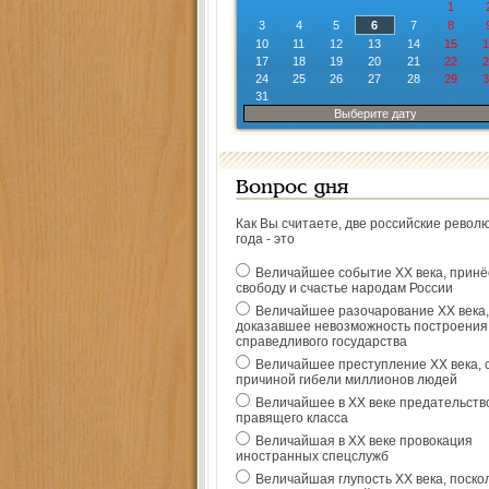
1
3
4
5
6
7
8
10
11
12
13
14
15
1
17
18
19
20
21
22
2
24
25
26
27
28
29
3
31
Выберите дату
Вопрос дня
Как Вы считаете, две российские револ
года - это
Величайшее событие ХХ века, прин
свободу и счастье народам России
Величайшее разочарование ХХ века,
доказавшее невозможность построения
справедливого государства
Величайшее преступление ХХ века, 
причиной гибели миллионов людей
Величайшее в ХХ веке предательств
правящего класса
Величайшая в ХХ веке провокация
иностранных спецслужб
Величайшая глупость ХХ века, поско