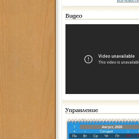
Все новости
Видео
Управление
?
Август, 2026
«
‹
Сегодня
›
Пн
Вт
Ср
Чт
Пт
Сб
В