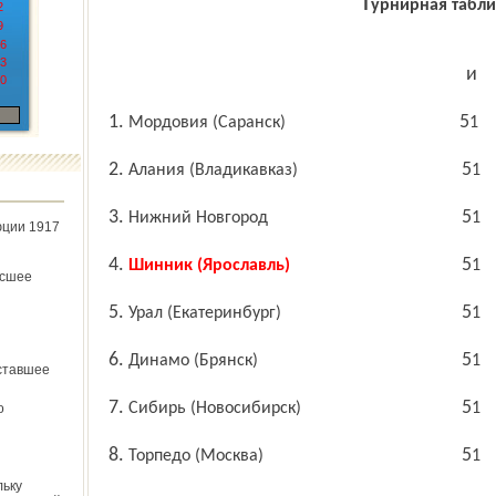
Турнирная табл
2
9
6
3
и
0
1. Мордовия (Саранск)
51
2. Алания (Владикавказ)
51
3. Нижний Новгород
51
юции 1917
4.
Шинник (Ярославль)
51
ёсшее
5. Урал (Екатеринбург)
51
6. Динамо (Брянск)
51
ставшее
7. Сибирь (Новосибирск)
51
о
8. Торпедо (Москва)
51
льку