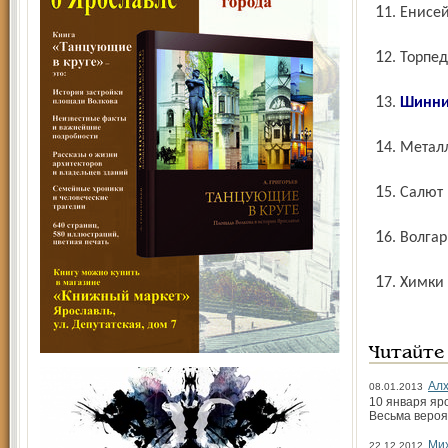
11. Енисе
12. Торпе
13.
Шинни
14. Метал
15. Салют
16. Волга
17. Химки
Читайте
Алх
08.01.2013
10 января яр
Весьма вероя
Мих
22.12.2012