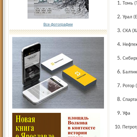
1. Томь 
2. Урал
Все фотографии
3. СКА 
4. Неф
5. Сиби
6. Балт
7. Ротор
8. Спар
9. Уфа
10. Петро