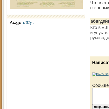
Что в эт
сэкономи
абвгдей
Люди
ищут
Кто в «Ш
и упусти
руководс
Написа
Сообще