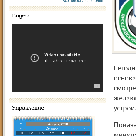
Все новости за сегодня
Видео
Сегодня в Ярославле отмечали юбилей "Шинника" - 55 лет
основа
смотре
желающ
устрои
Управление
Поначалу игра тоже была вполне праздничной: на 8-й
?
Август, 2026
«
‹
Сегодня
›
»
Пн
Вт
Ср
Чт
Пт
Сб
Вс
минуте