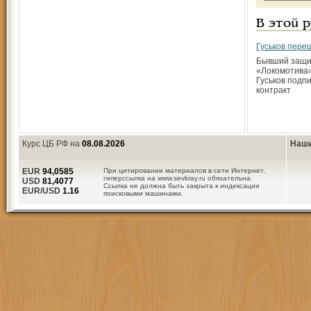
В этой 
Гуськов пере
Бывший защит
«Локомотива
Гуськов подп
контракт
Курс ЦБ РФ на
08.08.2026
Наши
EUR
94,0585
При цитировании материалов в сети Интернет,
гиперссылка на www.sevkray.ru обязательна.
USD
81,4077
Ссылка не должна быть закрыта к индексации
EUR/USD
1.16
поисковыми машинами.