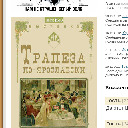
Главным трен
два с половин
Але
20.12.2012
Сегодня глав
подписан на д
Юри
16.12.2012
Сообщение о 
появилось в 
До 
21.11.2012
«ВОЛГАРЬ» (А
(Нижний Новг
Год
20.11.2012
Всего один м
дивизионе. Эт
Коммен
Гость
| 2
Да этот 
Гость
| 2