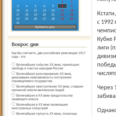
1
2
3
4
5
6
7
8
9
10
11
12
13
14
15
16
Кстати, это был 1000-й гол, записанный на счёт "Шинника"
17
18
19
20
21
22
23
24
25
26
27
28
29
30
с 1992
31
Выберите дату
чемпио
Кубке Р
Вопрос дня
лиги (
Как Вы считаете, две российские революции 1917
дивизи
года - это
победы
Величайшее событие ХХ века, принёсшее
свободу и счастье народам России
числят
Величайшее разочарование ХХ века,
доказавшее невозможность построения
справедливого государства
Через 10 минут после 1000-го гола тот же Алхазов
Величайшее преступление ХХ века, ставшее
причиной гибели миллионов людей
забивае
Величайшее в ХХ веке предательство
правящего класса
Величайшая в ХХ веке провокация
иностранных спецслужб
Однако после перерыва "Шинник" просто встал. За 45
Величайшая глупость ХХ века, поскольку