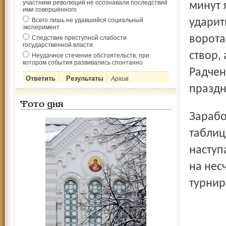
участники революций не осознавали последствий
минут 
ими совершённого
Всего лишь не удавшийся социальный
ударит
эксперимент
ворота
Следствие преступной слабости
государственной власти
створ,
Неудачное стечение обстоятельств, при
котором события развивались спонтанно
Радчен
Архив
праздн
Фото дня
Заработав по очку, оба соперника поднялись в турнирной
таблиц
наступ
на нес
турнир