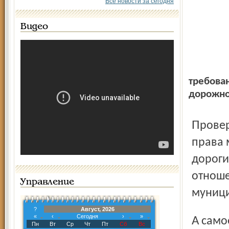
Все новости за сегодня
Видео
требова
дорожно
Проверкой установлено, что государственная регистрация
права 
дороги
отноше
Управление
муници
?
Август, 2026
«
‹
Сегодня
›
»
А самое главное - в нарушение требований действующего
Пн
Вт
Ср
Чт
Пт
Сб
Вс