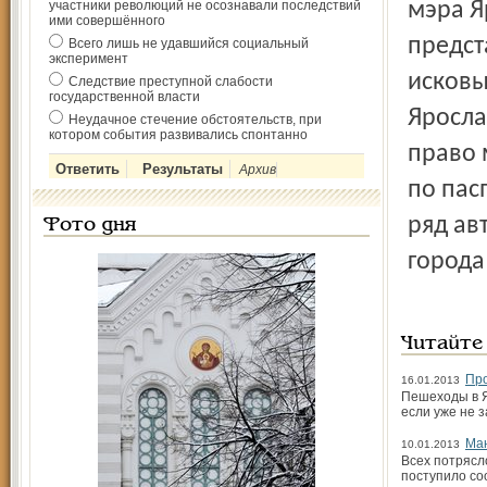
участники революций не осознавали последствий
мэра Я
ими совершённого
предст
Всего лишь не удавшийся социальный
эксперимент
исковы
Следствие преступной слабости
государственной власти
Яросла
Неудачное стечение обстоятельств, при
котором события развивались спонтанно
право 
Архив
по пас
ряд ав
Фото дня
города
Читайте
Про
16.01.2013
Пешеходы в Я
если уже не 
Ман
10.01.2013
Всех потрясл
поступило со