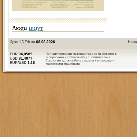
Люди
ищут
Курс ЦБ РФ на
08.08.2026
Наши
EUR
94,0585
При цитировании материалов в сети Интернет,
гиперссылка на www.sevkray.ru обязательна.
USD
81,4077
Ссылка не должна быть закрыта к индексации
EUR/USD
1.16
поисковыми машинами.