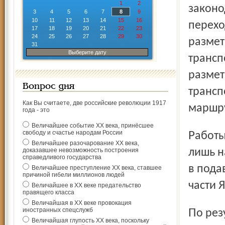
1
2
законо
3
4
5
6
7
8
9
10
11
12
13
14
15
16
перехо
17
18
19
20
21
22
23
24
25
26
27
28
29
30
размет
31
Выберите дату
трансп
размет
Вопрос дня
трансп
Как Вы считаете, две российские революции 1917
маршру
года - это
Величайшее событие ХХ века, принёсшее
свободу и счастье народам России
Работы по нанесению дорожной разметки выполнены
Величайшее разочарование ХХ века,
доказавшее невозможность построения
лишь н
справедливого государства
в пода
Величайшее преступление ХХ века, ставшее
причиной гибели миллионов людей
части 
Величайшее в ХХ веке предательство
правящего класса
Величайшая в ХХ веке провокация
иностранных спецслужб
По результатам проверки прокурором города в адрес
Величайшая глупость ХХ века, поскольку