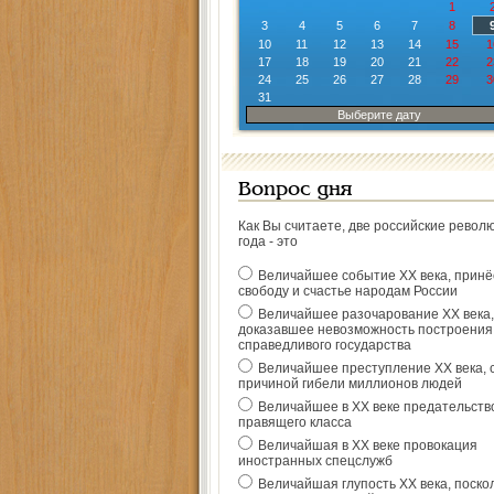
1
3
4
5
6
7
8
10
11
12
13
14
15
1
17
18
19
20
21
22
2
24
25
26
27
28
29
3
31
Выберите дату
Вопрос дня
Как Вы считаете, две российские револ
года - это
Величайшее событие ХХ века, прин
свободу и счастье народам России
Величайшее разочарование ХХ века,
доказавшее невозможность построения
справедливого государства
Величайшее преступление ХХ века, 
причиной гибели миллионов людей
Величайшее в ХХ веке предательств
правящего класса
Величайшая в ХХ веке провокация
иностранных спецслужб
Величайшая глупость ХХ века, поско