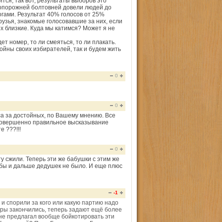
тся, так вот, результаты выборов это
топорожней болтовней довели людей до
огами. Результат 40% голосов от 25%
друзья, знакомые голосовавшие за них, если
х близкие. Куда мы катимся? Может я не
т номер, то ли смеяться, то ли плакать.
ойны своих избирателей, так и будем жить
0
0
са за достойных, по Вашему мнению. Все
 Совершенно правильное высказывание
е ???!!!
0
ту сжили. Теперь эти же бабушки с этим же
бы и дальше дедушек не было. И еще плюс
-1
 и спорили за кого или какую партию надо
боры закончились, теперь задают ещё более
 не предлагал вообще бойкотировать эти