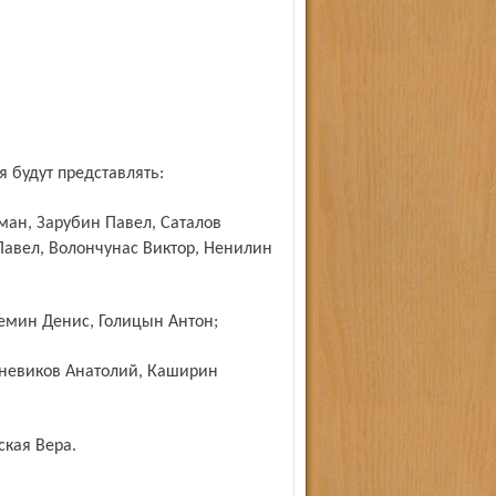
 будут представлять:
ман, Зарубин Павел, Саталов
авел, Волончунас Виктор, Ненилин
емин Денис, Голицын Антон;
невиков Анатолий, Каширин
ская Вера.