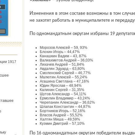
«Яблоко»
– Зубков Владимир.
2
9
6
Изменения в этом составе возможны в том случае, если перечисленные кандидаты
3
не захотят работать в муниципалитете и передаду
0
По одномандатным округам избраны 19 депутато
Морозов Алексей – 59, 93%
Блохин Игорь – 44,47%
Канашкин Вадим – 43, 87%
Валиахметов Андрей – 36,03%
юции 1917
Лихачев Андрей – 51,84%
Авдалян Эдуард – 63,80%
Смоленский Сергей – 46,77%
ёсшее
Малютин Алексей – 55,24%
Агашина Светлана – 47,16%
Юдин Ярослав – 48,94%
Калинин Сергей – 31,35%
Шутов Александр – 54,11%
Ермолин Владимир – 43,24%
ставшее
Черепанин Александр – 36,62%
Шлапак Константин – 44,87%
Бортников Игорь – 52,16%
о
Власов Андрей – 55,52%
Халтян Миша – 49,59%
Кузмин Дмитрий – 57,10%
льку
По 16 одномандатным округам победители выдвинуты партией «Единая Россия» и по