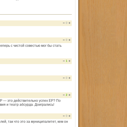
0
0
теперь с чистой совестью мог бы стать
1
0
2
Р — это действительно успех ЕР? По
вия и театр абсурда. Доигрались!
0
й, так что это за муниципалитет, кем он