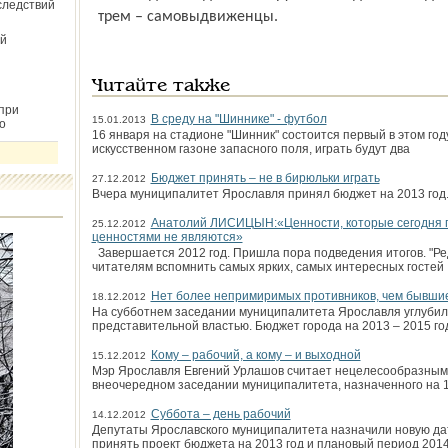
следствий
трем – самовыдвиженцы.
й
Читайте также
при
В среду на "Шиннике" - футбол
15.01.2013
о
16 января на стадионе "Шинник" состоится первый в этом год
искусственном газоне запасного поля, играть будут два
Бюджет принять – не в бирюльки играть
27.12.2012
Вчера муниципалитет Ярославля принял бюджет на 2013 год
Анатолий ЛИСИЦЫН:«Ценности, которые сегодня п
25.12.2012
ценностями не являются»
Завершается 2012 год. Пришла пора подведения итогов. "Ре
читателям вспомнить самых ярких, самых интересных гостей
Нет более непримиримых противников, чем бывши
18.12.2012
На субботнем заседании муниципалитета Ярославля углубил
представительной властью. Бюджет города на 2013 – 2015 го
Кому – рабочий, а кому – и выходной
15.12.2012
Мэр Ярославля Евгений Урлашов считает нецелесообразным 
внеочередном заседании муниципалитета, назначенного на 1
Суббота – день рабочий
14.12.2012
Депутаты Ярославского муниципалитета назначили новую дат
принять проект бюджета на 2013 год и плановый период 2014 