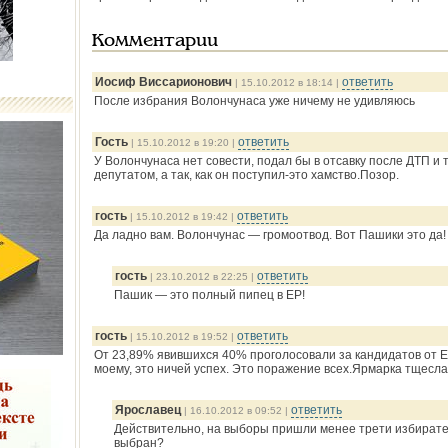
Комментарии
Иосиф Виссарионович
ответить
| 15.10.2012 в 18:14 |
После избрания Волончунаса уже ничему не удивляюсь
Гость
ответить
| 15.10.2012 в 19:20 |
У Волончунаса нет совести, подал бы в отсавку после ДТП и 
депутатом, а так, как он поступил-это хамство.Позор.
гость
ответить
| 15.10.2012 в 19:42 |
Да ладно вам. Волончунас — громоотвод. Вот Пашики это да!
гость
ответить
| 23.10.2012 в 22:25 |
Пашик — это полный пипец в ЕР!
гость
ответить
| 15.10.2012 в 19:52 |
От 23,89% явившихся 40% проголосовали за кандидатов от Е
моему, это ничей успех. Это поражение всех.Ярмарка тщесла
Ярославец
ответить
| 16.10.2012 в 09:52 |
Действительно, на выборы пришли менее трети избирателе
выбран?