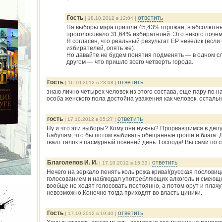
Гость
ответить
| 18.10.2012 в 12:04 |
На выборы мэра пришли 45,43% горожан, в абсолютны
проголосовало 31,64% избирателей. Это никого поче
Я согласен, что реальный результат ЕР невелик (если
избирателей, опять же).
Но давайте не будем понятия подменять — в одном сл
другом — что пришло всего четверть города.
Гость
ответить
| 16.10.2012 в 23:08 |
знаю лично четырех человек из этого состава, еще пару по 
особа женского пола достойна уважения как человек, остал
гость
ответить
| 17.10.2012 в 05:27 |
Ну и что эти выборы? Кому они нужны? Прорвавшимся в депу
Бабулям, что бы потом выбивать обещанные гроши и блага. Д
гвалт галок в пасмурный осенний день. Господа! Вы сами по с
Благолепов И. И.
ответить
| 17.10.2012 в 15:33 |
Нечего на зеркало пенять коль рожа крива!(русская послови
голосованием и наблюдал употребляющих алкоголь и смеющ
вообще не ходят голосовать постоянно, а потом орут и плачут
невозможно.Конечно тогда приходят во власть циники.
Гость
ответить
| 17.10.2012 в 19:40 |