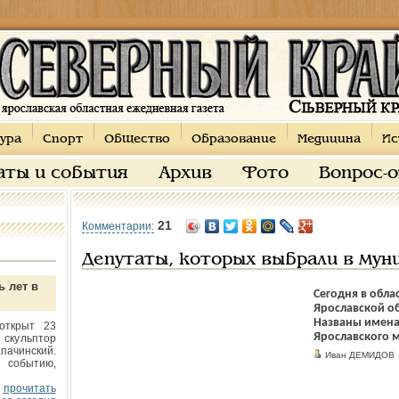
ура
Спорт
Общество
Образование
Медицина
Ис
аты и события
Архив
Фото
Вопрос-
21
Комментарии:
Депутаты, которых выбрали в мун
ь лет в
Сегодня в обла
Ярославской об
Названы имена 
открыт 23
Ярославского м
 скульптор
пачинский.
Иван ДЕМИДОВ
 событию,
прочитать