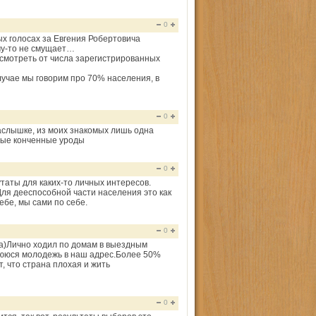
0
х голосах за Евгения Робертовича
му-то не смущает…
 смотреть от числа зарегистрированных
учае мы говорим про 70% населения, в
0
наслышке, из моих знакомых лишь одна
ьные конченные уроды
0
таты для каких-то личных интересов.
ля дееспособной части населения это как
ебе, мы сами по себе.
0
ца)Лично ходил по домам в выездным
ююся молодежь в наш адрес.Более 50%
, что страна плохая и жить
0