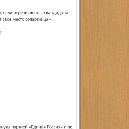
т свое место сопартийцам.
в: