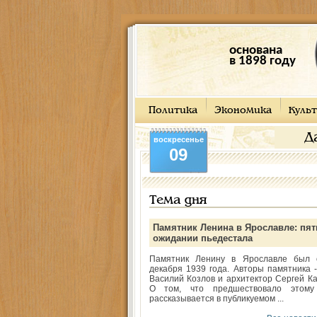
основана
в 1898 году
Политика
Экономика
Культ
Д
воскресенье
09
Тема дня
Памятник Ленина в Ярославле: пят
ожидании пьедестала
Памятник Ленину в Ярославле был 
декабря 1939 года. Авторы памятника -
Василий Козлов и архитектор Сергей Ка
О том, что предшествовало этому
рассказывается в публикуемом ...