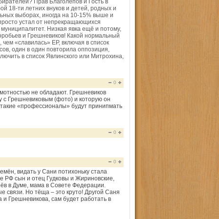
бирателей? Прав Благолепов и Гость в
ой 18-ти летних внуков и детей, родных и
льных выборах, иногда на 10-15% выше и
 просто устал от непрекращающихся
 муниципалитет. Низкая явка ещё и потому,
оробьев и Грешневиков! Какой нормальный
, чем «славилась» ЕР, включая в список
сов, один в один повторила оппозиция,
включить в список Явлинского или Митрохина,
0
амотностью не обладают. Грешневиков
ару с Грешневиковым (фото) и которую он
т такие «профессионалы» будут принипмать
0
0
ремён, видать у Сани потихоньку стала
ме РФ сын и отец Гудковы и Жириновские,
ёв в Думе, мама в Совете Федерации.
е связи. Но тёща – это круто! Другой Саня
 и Грешневикова, сам будет работать в