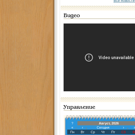
Все новости
Видео
Управление
?
Август, 2026
«
‹
Сегодня
›
Пн
Вт
Ср
Чт
Пт
Сб
В