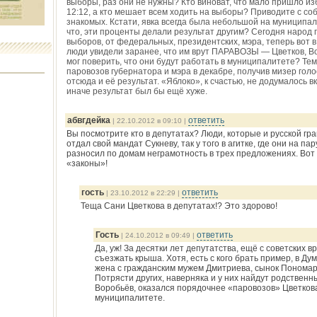
выборы, раз они не нужны? Кто виноват, что мало пришло из
12:12, а кто мешает всем ходить на выборы? Приводите с соб
знакомых. Кстати, явка всегда была небольшой на муниципа
что, эти проценты делали результат другим? Сегодня народ
выборов, от федеральных, президентских, мэра, теперь вот в
люди увидели заранее, что им врут ПАРАВОЗЫ — Цветков, В
мог поверить, что они будут работать в муниципалитете? Тем
паровозов губернатора и мэра в декабре, получив мизер голо
отсюда и её результат. «Яблоко», к счастью, не додумалось 
иначе результат был бы ещё хуже.
абвгдейка
ответить
| 22.10.2012 в 09:10 |
Вы посмотрите кто в депутатах? Люди, которые и русской гр
отдал свой мандат Сукневу, так у того в агитке, где они на п
разносил по домам неграмотность в трех предложениях. Во
«законы»!
гость
ответить
| 23.10.2012 в 22:29 |
Теща Сани Цветкова в депутатах!? Это здорово!
Гость
ответить
| 24.10.2012 в 09:49 |
Да, уж! За десятки лет депутатства, ещё с советских в
съезжать крыша. Хотя, есть с кого брать пример, в Ду
жена с гражданским мужем Дмитриева, сынок Пономар
Потрясти других, наверняка и у них найдут родственны
Воробьёв, оказался порядочнее «паровозов» Цветкова
муниципалитете.