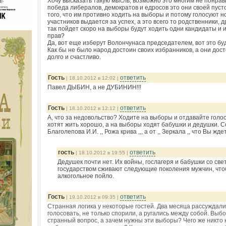
Хочу высказать такую мысль, возможно это многим не понрави
победа либералов, демократов и едросов это они своей пус
того, что им противно ходить на выборы и потому голосуют н
участников выдается за успех, а это всего то родственники, 
так пойдет скоро на выборы будут ходить одни кандидаты и и
прав?
Да, вот еще изберут Волончунаса председателем, вот это буде
Как бы не было народ достоин своих избранников, а они дост
долго и счастливо.
Гость
ответить
| 18.10.2012 в 12:02 |
Павел ДЫБИН, а не ДУБИНИН!!!
Гость
ответить
| 18.10.2012 в 12:12 |
А, что за недовольство? Ходите на выборы и отдавайте голо
хотят жить хорошо, а на выборы ходят бабушки и дедушки.
Благолепова И.И. ,, Рожа крива ,,, а от ,, Зеркала ,, что Вы ждет
гость
ответить
| 18.10.2012 в 19:55 |
Дедушек почти нет. Их войны, гослагеря и бабушки со све
государством сживают следующие поколения мужчин, что
алкогольное пойло.
Гость
ответить
| 19.10.2012 в 09:35 |
Странная логика у некоторые гостей. Два месяца рассуждали
голосовать, не только спорили, а ругались между собой. Вы
странный вопрос, а зачем нужны эти выборы? Чего же никто