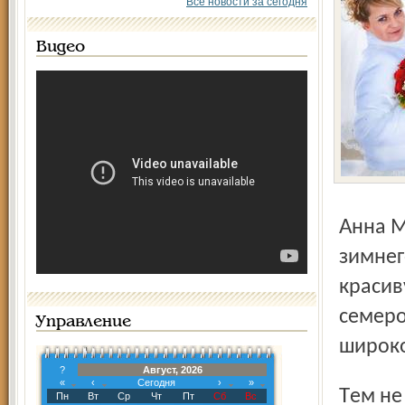
Все новости за сегодня
Видео
Анна Мухина, начальник отдела ЗАГС, утверждает: «Для
зимнег
красив
семеро
Управление
широко
?
Август, 2026
«
‹
Сегодня
›
»
Тем не менее, декабрь 2012 года богат на свадьбы.
Пн
Вт
Ср
Чт
Пт
Сб
Вс