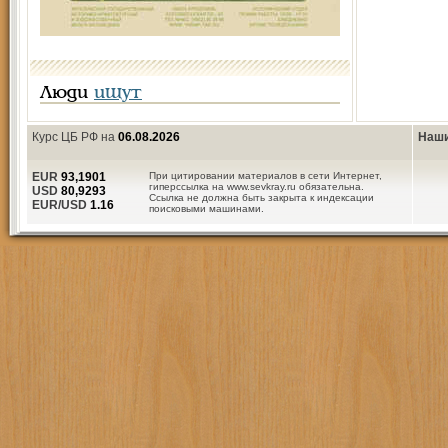
Люди
ищут
Курс ЦБ РФ на
06.08.2026
Наши
EUR
93,1901
При цитировании материалов в сети Интернет,
гиперссылка на www.sevkray.ru обязательна.
USD
80,9293
Ссылка не должна быть закрыта к индексации
EUR/USD
1.16
поисковыми машинами.