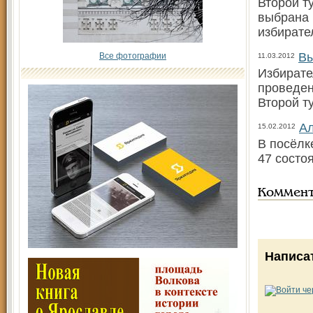
Второй т
выбрана 
избирате
Вы
Все фотографии
11.03.2012
Избирате
проведен
Второй т
Ал
15.02.2012
В посёлк
47 состо
Коммен
Написа