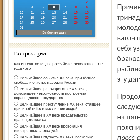
1
2
Причин
3
4
5
6
7
8
9
10
11
12
13
14
15
16
тринад
17
18
19
20
21
22
23
24
25
26
27
28
29
30
молодо
31
Выберите дату
вагон 
себя у
Вопрос дня
бракос
Как Вы считаете, две российские революции 1917
рыбинс
года - это
Величайшее событие ХХ века, принёсшее
эту да
свободу и счастье народам России
Величайшее разочарование ХХ века,
доказавшее невозможность построения
Продолжение темы круглых дат неожиданно получил и
справедливого государства
Величайшее преступление ХХ века, ставшее
следую
причиной гибели миллионов людей
Величайшее в ХХ веке предательство
на пят
правящего класса
Величайшая в ХХ веке провокация
поясни
иностранных спецслужб
пресс-
Величайшая глупость ХХ века, поскольку