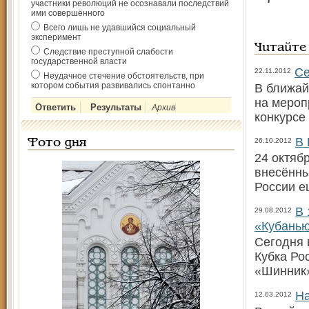
участники революций не осознавали последствий
ими совершённого
Всего лишь не удавшийся социальный
эксперимент
Читайте
Следствие преступной слабости
государственной власти
Се
22.11.2012
Неудачное стечение обстоятельств, при
котором события развивались спонтанно
В ближай
на мероп
Архив
конкурсе
В 
26.10.2012
Фото дня
24 октяб
внесённы
России е
В 
29.08.2012
«Кубань
Сегодня 
Кубка Ро
«Шинник»
На
12.03.2012