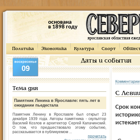
основана
в 1898 году
Политика
Экономика
Культура
Спорт
Общес
Даты и события
воскресенье
09
Комментарии
Тема дня
С Левиц
Памятник Ленина в Ярославле: пять лет в
ожидании пьедестала
Срок ко
историк
Памятник Ленину в Ярославле был открыт 23
декабря 1939 года. Авторы памятника - скульптор
истекает
Василий Козлов и архитектор Сергей Капачинский.
О том, что предшествовало этому событию,
рассказывается в публикуемом ...
прочитать