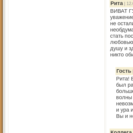
Рита
| 12.
ВИВАТ Г
уважени
не остал
необдума
стать по
любовью 
душу и з
никто об
Гость
Рита! 
был ра
большо
волны 
невозм
и ура 
Вы и н
Коллега