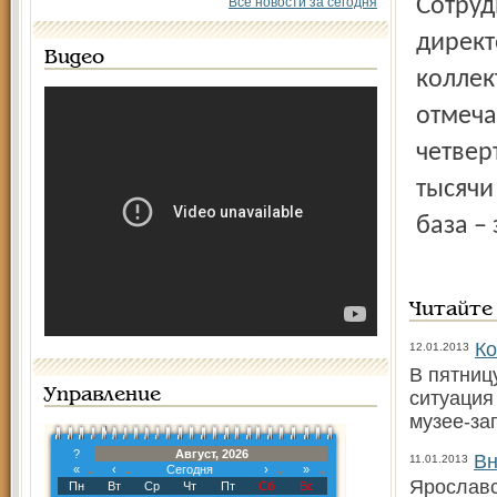
Сотрудники музея выступили в защиту своего
Все новости за сегодня
директ
Видео
коллек
отмеча
четвер
тысячи
база –
Читайте
Ко
12.01.2013
В пятниц
Управление
ситуация
музее-за
?
Август, 2026
Вн
11.01.2013
«
‹
Сегодня
›
»
Ярославс
Пн
Вт
Ср
Чт
Пт
Сб
Вс