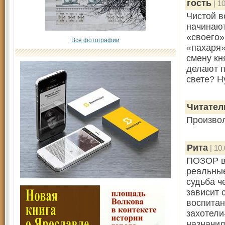
гость
| 10
Чистой в
начинают
«своего»
Все фотографии
«пахаря»
смену кн
делают п
свете? Н
Читател
Произвол
Рита
| 10.
ПОЗОР вл
реальные
судьба ч
зависит 
воспита
захотели
назнач