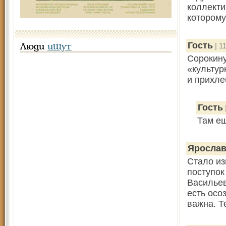
коллекти
которому
Гость
| 1
Люди
ищут
Сорокину
«культур
и прихле
Гость
Там е
Яросла
Стало из
поступок
Васильев
есть осо
важна. Т