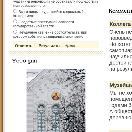
участники революций не осознавали последствий
ими совершённого
Коммен
Всего лишь не удавшийся социальный
эксперимент
Следствие преступной слабости
Коллега
государственной власти
Очень пе
Неудачное стечение обстоятельств, при
котором события развивались спонтанно
нововвед
Но хотят
Архив
самопиар
научилис
Фото дня
достоинс
на резул
Музейщ
Мы не хо
помещени
годами б
А общест
деревню