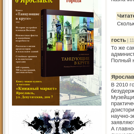
Читат
Скольк
гость
| 11
То же са
админист
Полный н
Яросла
В 2010 г
безудерж
Музейщик
практиче
доистори
научно-э
заявляют
А главно