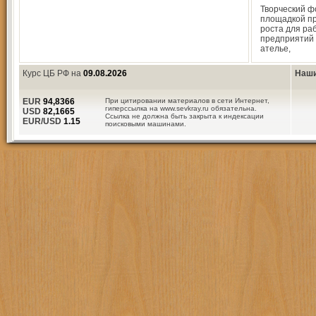
Творческий ф
площадкой п
роста для ра
предприятий 
ателье,
Курс ЦБ РФ на
09.08.2026
Наши
EUR
94,8366
При цитировании материалов в сети Интернет,
гиперссылка на www.sevkray.ru обязательна.
USD
82,1665
Ссылка не должна быть закрыта к индексации
EUR/USD
1.15
поисковыми машинами.