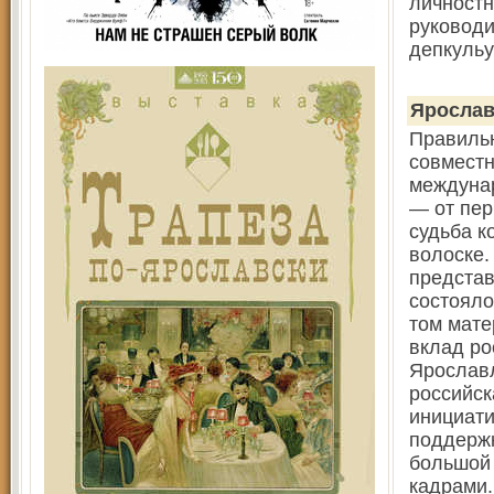
личностн
руководи
депкульу
Яросла
Правильн
совместн
междунар
— от пер
судьба к
волоске.
представ
состояло
том мате
вклад ро
Ярославл
российск
инициати
поддержк
большой
кадрами.