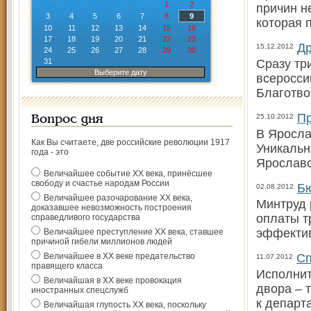
1
2
причин н
3
4
5
6
7
8
9
которая 
10
11
12
13
14
15
16
17
18
19
20
21
22
23
Др
15.12.2012
24
25
26
27
28
29
30
31
Сразу тр
Выберите дату
всеросси
Благотв
Пр
25.10.2012
Вопрос дня
В Яросла
Как Вы считаете, две российские революции 1917
Уникальн
года - это
Ярославс
Величайшее событие ХХ века, принёсшее
свободу и счастье народам России
Бю
02.08.2012
Величайшее разочарование ХХ века,
Минтруд 
доказавшее невозможность построения
оплаты т
справедливого государства
эффектив
Величайшее преступление ХХ века, ставшее
причиной гибели миллионов людей
Величайшее в ХХ веке предательство
Сп
11.07.2012
правящего класса
Исполнит
Величайшая в ХХ веке провокация
двора – 
иностранных спецслужб
к департ
Величайшая глупость ХХ века, поскольку