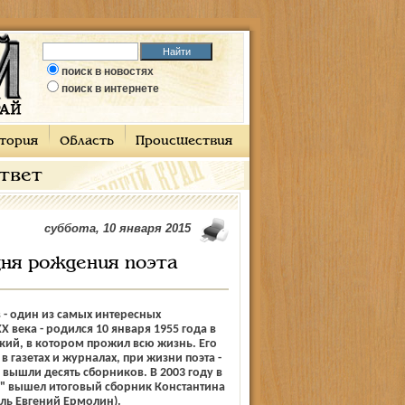
поиск в новостях
поиск в интернете
тория
Область
Происшествия
ответ
суббота, 10 января 2015
дня рождения поэта
 - один из самых интересных
Х века - родился 10 января 1955 года в
кий, в котором прожил всю жизнь. Его
в газетах и журналах, при жизни поэта -
- вышли десять сборников. В 2003 году в
с" вышел итоговый сборник Константина
ель Евгений Ермолин).