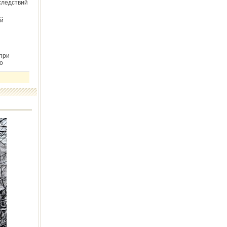
следствий
й
при
о