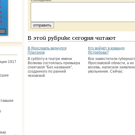
Сообщение:
2
9
6
3
0
В этой рубрике сегодня читают
В Ярославль вернулся
Кто войдёт в команду
Платонов
Ястребова?
В субботу в театре имени
Все заместители губернат
юции 1917
Волкова состоялась премьера
Ярославской области, а их
спектакля "Без названия",
восемь, написали заявлен
созданного по ранней
увольнение. Сейчас
ёсшее
чеховской
ставшее
о
льку