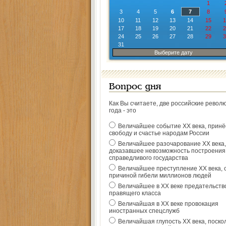
1
3
4
5
6
7
8
10
11
12
13
14
15
1
17
18
19
20
21
22
2
24
25
26
27
28
29
3
31
Выберите дату
Вопрос дня
Как Вы считаете, две российские револ
года - это
Величайшее событие ХХ века, прин
свободу и счастье народам России
Величайшее разочарование ХХ века,
доказавшее невозможность построения
справедливого государства
Величайшее преступление ХХ века, 
причиной гибели миллионов людей
Величайшее в ХХ веке предательств
правящего класса
Величайшая в ХХ веке провокация
иностранных спецслужб
Величайшая глупость ХХ века, поско