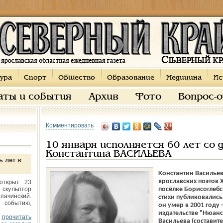
ура
Спорт
Общество
Образование
Медицина
Ис
аты и события
Архив
Фото
Вопрос-
Комментировать
10 января исполняется 60 лет со 
Константина ВАСИЛЬЕВА
ь лет в
Константин Васильев
ярославских поэтов Х
открыт 23
 скульптор
посёлке Борисоглебс
пачинский.
стихи публиковались 
 событию,
он умер в 2001 году 
издательстве "Нюан
прочитать
Васильева (составит