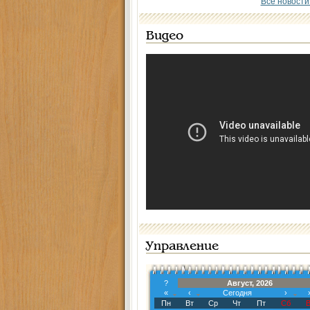
Все новости
Видео
Управление
?
Август, 2026
«
‹
Сегодня
›
Пн
Вт
Ср
Чт
Пт
Сб
В