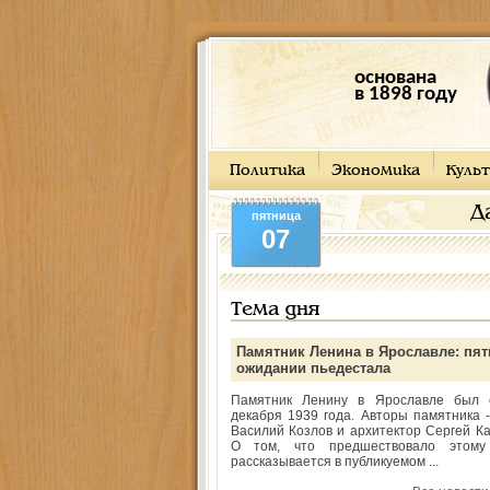
основана
в 1898 году
Политика
Экономика
Культ
Д
пятница
07
Тема дня
Памятник Ленина в Ярославле: пят
ожидании пьедестала
Памятник Ленину в Ярославле был 
декабря 1939 года. Авторы памятника -
Василий Козлов и архитектор Сергей Ка
О том, что предшествовало этому
рассказывается в публикуемом ...