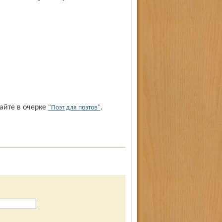
тайте в очерке
.
"Поэт для поэтов"