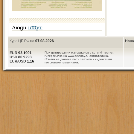
Люди
ищут
Курс ЦБ РФ на
07.08.2026
Наши
EUR
93,1901
При цитировании материалов в сети Интернет,
гиперссылка на www.sevkray.ru обязательна.
USD
80,9293
Ссылка не должна быть закрыта к индексации
EUR/USD
1.16
поисковыми машинами.