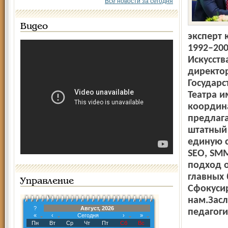
Все новости за сегодня
Видео
эксперт 
1992–200
Искусств
директор
Государс
Театра и
координа
предлаг
штатный
единую с
SEO, SMM
подход о
главных 
Управление
Сфокусир
нам.Засл
?
Август, 2026
педагоги
«
‹
Сегодня
›
»
Пн
Вт
Ср
Чт
Пт
Сб
Вс