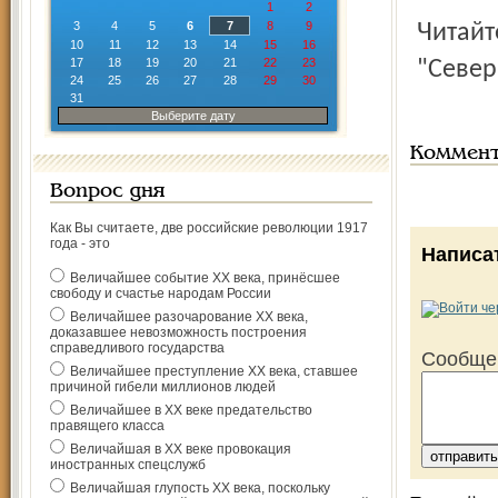
1
2
3
4
5
6
7
8
9
Читай
10
11
12
13
14
15
16
17
18
19
20
21
22
23
"Север
24
25
26
27
28
29
30
31
Выберите дату
Коммен
Вопрос дня
Как Вы считаете, две российские революции 1917
года - это
Написа
Величайшее событие ХХ века, принёсшее
свободу и счастье народам России
Величайшее разочарование ХХ века,
доказавшее невозможность построения
справедливого государства
Сообще
Величайшее преступление ХХ века, ставшее
причиной гибели миллионов людей
Величайшее в ХХ веке предательство
правящего класса
Величайшая в ХХ веке провокация
иностранных спецслужб
Величайшая глупость ХХ века, поскольку