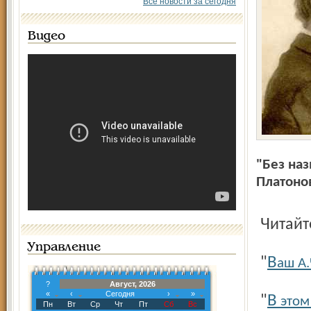
Все новости за сегодня
Видео
"Без наз
Платоно
Читай
Управление
В
"
аш А
?
Август, 2026
«
‹
Сегодня
›
»
В
"
этом 
Пн
Вт
Ср
Чт
Пт
Сб
Вс