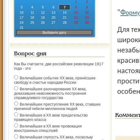
1
2
3
4
5
6
7
8
9
Ф
"
орму
10
11
12
13
14
15
16
17
18
19
20
21
22
23
24
25
26
27
28
29
30
31
Для тех, кто ищет страсть и качество, мы предлагаем
Выберите дату
широки
незабы
Вопрос дня
краси
Как Вы считаете, две российские революции 1917
года - это
настоя
Величайшее событие ХХ века, принёсшее
прости
свободу и счастье народам России
Величайшее разочарование ХХ века,
особе
доказавшее невозможность построения
справедливого государства
Величайшее преступление ХХ века, ставшее
причиной гибели миллионов людей
Коммен
Величайшее в ХХ веке предательство
правящего класса
Величайшая в ХХ веке провокация
иностранных спецслужб
Величайшая глупость ХХ века, поскольку