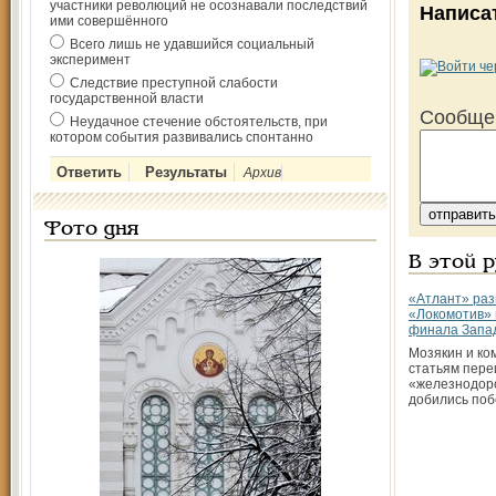
участники революций не осознавали последствий
Написа
ими совершённого
Всего лишь не удавшийся социальный
эксперимент
Следствие преступной слабости
государственной власти
Сообще
Неудачное стечение обстоятельств, при
котором события развивались спонтанно
Архив
Фото дня
В этой 
«Атлант» раз
«Локомотив» 
финала Запа
Мозякин и ко
статьям пере
«железнодоро
добились по