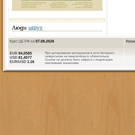
Люди
ищут
Курс ЦБ РФ на
07.08.2026
Наши
EUR
94,0585
При цитировании материалов в сети Интернет,
гиперссылка на www.sevkray.ru обязательна.
USD
81,4077
Ссылка не должна быть закрыта к индексации
EUR/USD
1.16
поисковыми машинами.