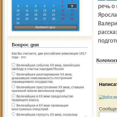
1
2
речь о
3
4
5
6
7
8
9
10
11
12
13
14
15
16
Яросла
17
18
19
20
21
22
23
24
25
26
27
28
29
30
Валери
31
Выберите дату
расска
подгот
Вопрос дня
Как Вы считаете, две российские революции 1917
года - это
Коммен
Величайшее событие ХХ века, принёсшее
свободу и счастье народам России
Величайшее разочарование ХХ века,
доказавшее невозможность построения
справедливого государства
Написа
Величайшее преступление ХХ века, ставшее
причиной гибели миллионов людей
Величайшее в ХХ веке предательство
правящего класса
Величайшая в ХХ веке провокация
Сообще
иностранных спецслужб
Величайшая глупость ХХ века, поскольку