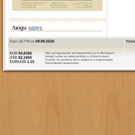
Люди
ищут
Курс ЦБ РФ на
09.08.2026
Наши
EUR
94,8366
При цитировании материалов в сети Интернет,
гиперссылка на www.sevkray.ru обязательна.
USD
82,1665
Ссылка не должна быть закрыта к индексации
EUR/USD
1.15
поисковыми машинами.