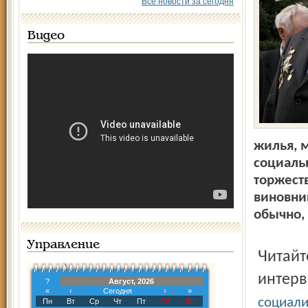
Все новости за сегодня
Видео
жилья, м
социальн
торжест
виновник
обычно, 
Управление
Читайте опубликованное в "Северном крае" 10 лет назад
интерв
?
Август, 2026
«
‹
Сегодня
›
»
социал
Пн
Вт
Ср
Чт
Пт
Сб
Вс