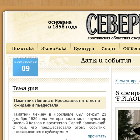
основана
в 1898 году
Политика
Экономика
Культура
Спорт
Общес
Даты и события
воскресенье
09
Комментиров
Тема дня
6 февра
Ф.И.ЛО
Памятник Ленина в Ярославле: пять лет в
ожидании пьедестала
Памятник Ленину в Ярославле был открыт 23
декабря 1939 года. Авторы памятника - скульптор
Василий Козлов и архитектор Сергей Капачинский.
О том, что предшествовало этому событию,
рассказывается в публикуемом ...
прочитать