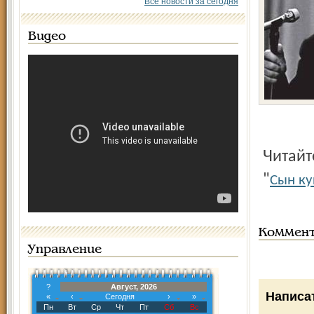
Все новости за сегодня
Видео
Читайте очерк Валерия Прохорова о Николае Рыкунине
"
Сын ку
Коммен
Управление
?
Август, 2026
Написа
«
‹
Сегодня
›
»
Пн
Вт
Ср
Чт
Пт
Сб
Вс