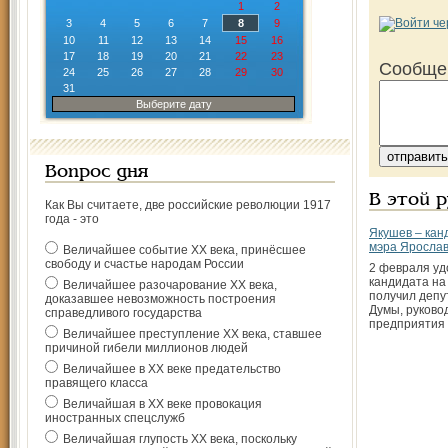
1
2
3
4
5
6
7
8
9
10
11
12
13
14
15
16
17
18
19
20
21
22
23
Сообще
24
25
26
27
28
29
30
31
Выберите дату
Вопрос дня
В этой 
Как Вы считаете, две российские революции 1917
года - это
Якушев – кан
мэра Яросла
Величайшее событие ХХ века, принёсшее
свободу и счастье народам России
2 февраля уд
кандидата на
Величайшее разочарование ХХ века,
получил депу
доказавшее невозможность построения
Думы, руково
справедливого государства
предприятия
Величайшее преступление ХХ века, ставшее
причиной гибели миллионов людей
Величайшее в ХХ веке предательство
правящего класса
Величайшая в ХХ веке провокация
иностранных спецслужб
Величайшая глупость ХХ века, поскольку