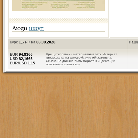
Люди
ищут
Курс ЦБ РФ на
08.08.2026
Наши
EUR
94,8366
При цитировании материалов в сети Интернет,
гиперссылка на www.sevkray.ru обязательна.
USD
82,1665
Ссылка не должна быть закрыта к индексации
EUR/USD
1.15
поисковыми машинами.