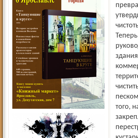
превра
утверд
чистот
Теперь
руково
здания
коммер
террит
чистит
песком
того, 
закреп
перест
кустар