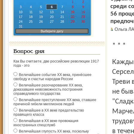
1
2
среди с
3
4
5
6
7
8
9
10
11
12
13
14
15
16
56 проце
17
18
19
20
21
22
23
предпоч
24
25
26
27
28
29
30
31
Ольга Л
Выберите дату
* * *
Вопрос дня
Каждый день ранним утром итальянец Роберто
Как Вы считаете, две российские революции 1917
года - это
Серсел
Величайшее событие ХХ века, принёсшее
свободу и счастье народам России
Треви 
Величайшее разочарование ХХ века,
доказавшее невозможность построения
не быв
справедливого государства
Величайшее преступление ХХ века, ставшее
"Сладк
причиной гибели миллионов людей
Марчел
Величайшее в ХХ веке предательство
правящего класса
трудов
Величайшая в ХХ веке провокация
иностранных спецслужб
в тече
Величайшая глупость ХХ века, поскольку