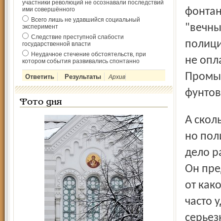
участники революций не осознавали последствий
ими совершённого
фонта
Всего лишь не удавшийся социальный
"вечны
эксперимент
Следствие преступной слабости
полици
государственной власти
Неудачное стечение обстоятельств, при
не опл
котором события развивались спонтанно
Промыс
Архив
фунтов
Фото дня
А сколько их в Риме? Это очень раздражало отцов города,
но пол
дело р
Он пре
от как
часто 
серьез