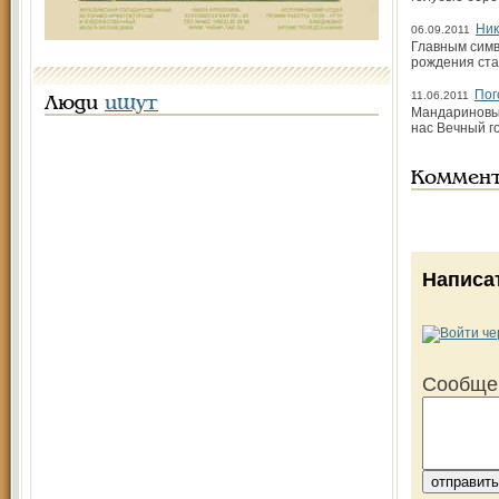
Ник
06.09.2011
Главным симв
рождения ста
Пог
11.06.2011
Люди
ищут
Мандариновые
нас Вечный г
Коммен
Написа
Сообще