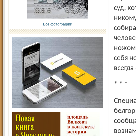
суд, к
никому
Все фотографии
собира
челове
ножом.
себя н
всегда
* * *
Специальность дворников предстоит освоить
белгор
сообща
вознам