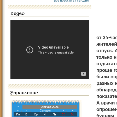
Все новости за сегодня
Видео
от 35-ча
жителей
отпуск. 
только 
отдыхать
проще го
были оп
разных 
обнарод
Управление
показат
А врачи
?
Август, 2026
опрошен
«
‹
Сегодня
›
»
Пн
Вт
Ср
Чт
Пт
Сб
Вс
будням,