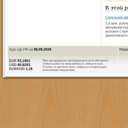
В этой 
Середские м
5,6 млн. рубл
минувшем год
волокна Сере
Даниловского
Курс ЦБ РФ на
06.08.2026
Наши
EUR
93,1901
При цитировании материалов в сети Интернет,
гиперссылка на www.sevkray.ru обязательна.
USD
80,9293
Ссылка не должна быть закрыта к индексации
EUR/USD
1.16
поисковыми машинами.