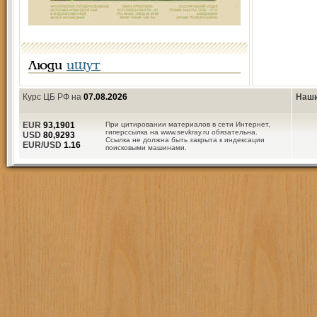
Люди
ищут
Курс ЦБ РФ на
07.08.2026
Наши
EUR
93,1901
При цитировании материалов в сети Интернет,
гиперссылка на www.sevkray.ru обязательна.
USD
80,9293
Ссылка не должна быть закрыта к индексации
EUR/USD
1.16
поисковыми машинами.