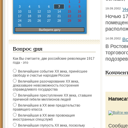
1
2
3
4
5
6
7
8
9
Ун
19.09.2002
10
11
12
13
14
15
16
Ночью 17
17
18
19
20
21
22
23
24
25
26
27
28
29
30
помещени
31
располож
Выберите дату
Вс
14.08.2002
В Ростов
Вопрос дня
торговог
подозре
Как Вы считаете, две российские революции 1917
года - это
Величайшее событие ХХ века, принёсшее
Коммен
свободу и счастье народам России
Величайшее разочарование ХХ века,
доказавшее невозможность построения
справедливого государства
Величайшее преступление ХХ века, ставшее
Написа
причиной гибели миллионов людей
Величайшее в ХХ веке предательство
правящего класса
Величайшая в ХХ веке провокация
иностранных спецслужб
Сообще
Величайшая глупость ХХ века, поскольку