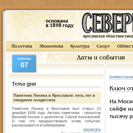
основана
в 1898 году
Политика
Экономика
Культура
Спорт
Общес
Даты и события
пятница
07
Комментиров
Тема дня
Ключ от
Памятник Ленина в Ярославле: пять лет в
ожидании пьедестала
На Моск
сейфе н
Памятник Ленину в Ярославле был открыт 23
декабря 1939 года. Авторы памятника - скульптор
тысячу 
Василий Козлов и архитектор Сергей Капачинский.
О том, что предшествовало этому событию,
рассказывается в публикуемом ...
прочитать