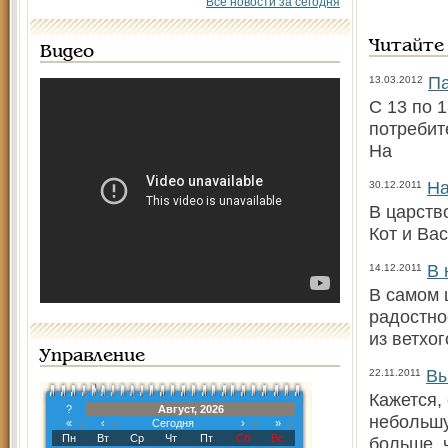
Все новости за сегодня
Читайте
Видео
Па
13.03.2012
С 13 по 
потребит
На
На
30.12.2011
В царств
Кот и Ва
В 
14.12.2011
В самом 
радостно
из ветхо
Управление
Вы
22.11.2011
Кажется,
?
Август, 2026
небольшу
«
‹
Сегодня
›
»
Пн
Вт
Ср
Чт
Пт
Сб
Вс
больше, 