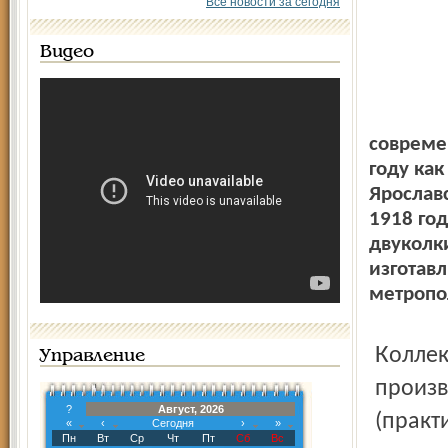
Все новости за сегодня
Видео
совреме
году ка
Ярослав
1918 го
двуколки
изготав
метропо
Коллектив завода, имевший богатые трудовые и
Управление
произв
?
Август, 2026
(практ
«
‹
Сегодня
›
»
Пн
Вт
Ср
Чт
Пт
Сб
Вс