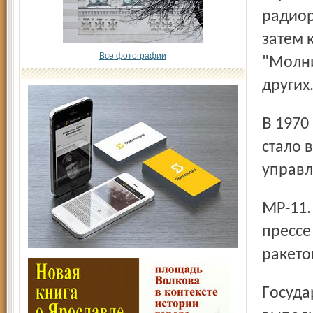
радиор
затем 
Все фотографии
"Молни
других
В 1970 году серьезным испытанием для предприятия
стало 
управл
МР-11. Старшее поколение еще помнит сообщения в
прессе
ракето
Государство высоко оценило вклад коллектива в