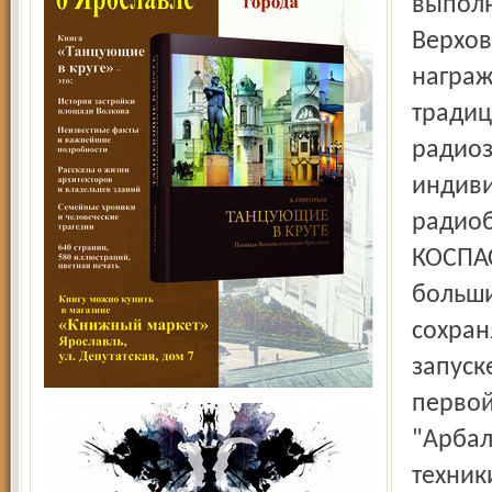
выполн
Верхов
награж
традиц
радиоз
индиви
радиоб
КОСПАС
больши
сохран
запуск
первой
"Арбал
техник