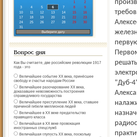
произв
1
2
3
4
5
6
7
8
9
требов
10
11
12
13
14
15
16
17
18
19
20
21
22
23
Алексе
24
25
26
27
28
29
30
31
железн
Выберите дату
первую
Первом
Вопрос дня
решать
Как Вы считаете, две российские революции 1917
года - это
электр
Величайшее событие ХХ века, принёсшее
свободу и счастье народам России
"Дуб-4
Величайшее разочарование ХХ века,
доказавшее невозможность построения
Алекса
справедливого государства
налажи
Величайшее преступление ХХ века, ставшее
причиной гибели миллионов людей
назначе
Величайшее в ХХ веке предательство
правящего класса
радиос
Величайшая в ХХ веке провокация
иностранных спецслужб
практи
Величайшая глупость ХХ века, поскольку