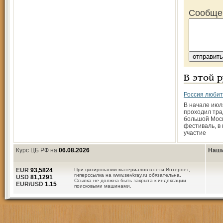
Сообще
В этой 
Россия люби
В начале июл
проходил тр
большой Моск
фестиваль, в
участие
Курс ЦБ РФ на
06.08.2026
Наши
EUR
93,5824
При цитировании материалов в сети Интернет,
гиперссылка на www.sevkray.ru обязательна.
USD
81,1291
Ссылка не должна быть закрыта к индексации
EUR/USD
1.15
поисковыми машинами.