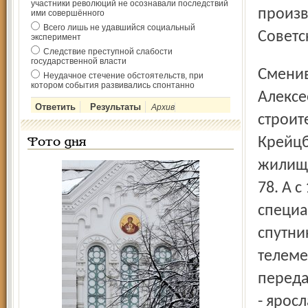
участники революций не осознавали последствий
произ
ими совершённого
Всего лишь не удавшийся социальный
Советс
эксперимент
Следствие преступной слабости
государственной власти
Сменивший Л. А. Левина третий директор Николай
Неудачное стечение обстоятельств, при
котором события развивались спонтанно
Алексе
Архив
строит
Крейцб
Фото дня
жилищн
78. А 
специа
спутни
телеме
переда
- ярос