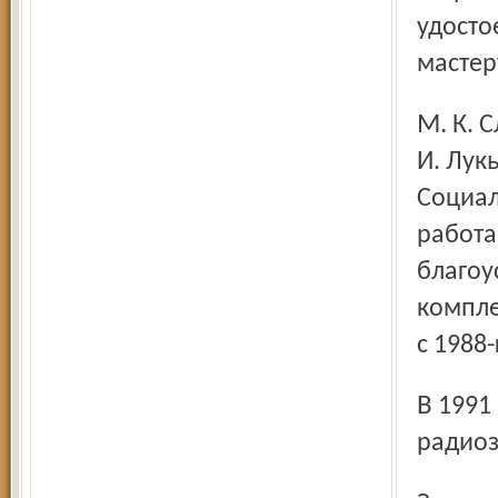
удосто
мастер
М. К. Слепову и шлифовщице инструментального цеха М.
И. Лук
Социали
работа
благоу
компле
с 1988-
В 1991 году завод был преобразован в ОАО "Ярославский
радиоз