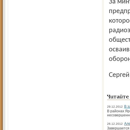
За минувшие 50 лет он стал одним из немногих
предпр
которо
радиоэ
общест
осваив
оборон
Серге
Читайте
В з
29.12.2012
В районах Яр
несовершенно
Але
26.12.2012
Завершается 