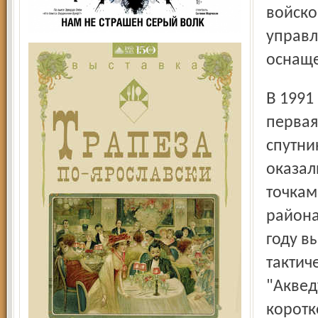
войско
управл
оснащ
В 1991 году была завершена разработка и выпущена
первая
спутни
оказал
точкам
района
году в
тактич
"Аквед
коротк