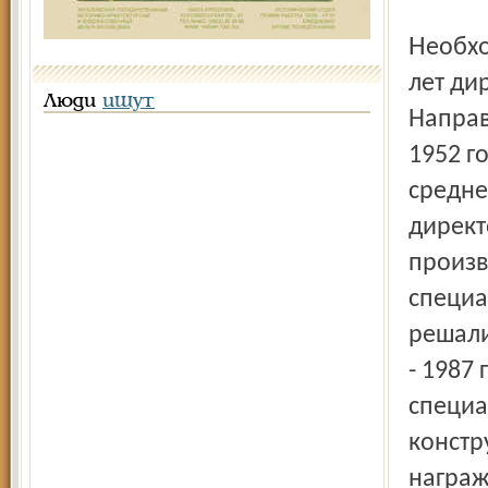
Необходимо отметить заслуги бессменного в течение 32
лет ди
Люди
ищут
Направ
1952 г
средне
директ
произв
специа
решали
- 1987
специа
констр
награж