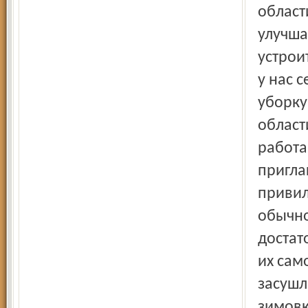
област
улучша
устрои
у нас 
уборку
област
работа
пригла
привил
обычно
достат
их сам
засушл
зимовк