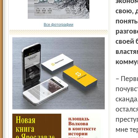
эконом
свою, 
понять
Все фотографии
разгов
своей 
властя
комму
– Первый раз несогласие с официальной линией партии я
почувс
сканда
осталс
престу
мне те