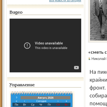
Все новости за сегодня
Видео
«сметь 
Никола
На пике перестройки Стародубцева поддерживали
крайни
Управление
фронт.
собира
?
Август, 2026
«
‹
Сегодня
›
»
помощи
Пн
Вт
Ср
Чт
Пт
Сб
Вс