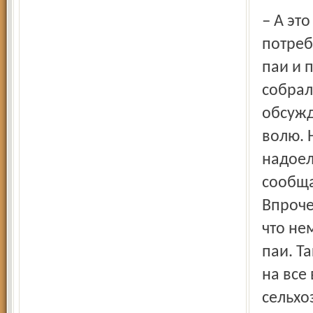
– А это вы у них и спросите. В 92-м или в 93-м году от нас
потреб
паи и 
собрал
обсужд
волю. 
надоел
сообща
Впроче
что не
паи. Т
на все
сельхо