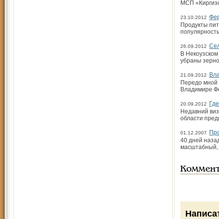
МСП «Киргизс
Фер
23.10.2012
Продукты пит
популярностью
Сел
26.09.2012
В Некоузском
убраны зерно
Вла
21.09.2012
Передо мной 
Владимире Фё
Где
20.09.2012
Недавний виз
области пред
Про
01.12.2007
40 дней наза
масштабный, 
Коммен
Написа