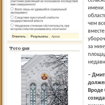
сельск
участники революций не осознавали последствий
ими совершённого
имени 
Всего лишь не удавшийся социальный
эксперимент
област
Следствие преступной слабости
государственной власти
чем вс
Неудачное стечение обстоятельств, при
котором события развивались спонтанно
вместе
Архив
убороч
за мин
Фото дня
площад
недавн
– Дмитрий Александрович, говорят, умный человек
должен
Вроде 
созида