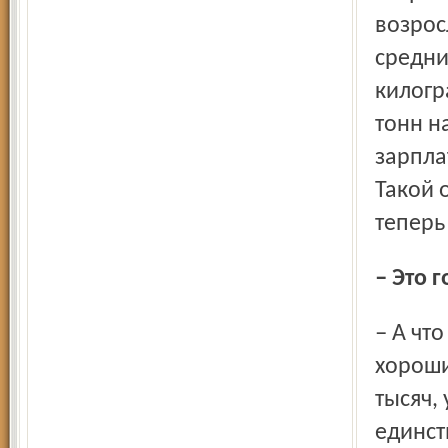
возрос
средни
килогр
тонн н
зарпла
Такой 
теперь
– Это
– А что им увольняться? Мы ведь не только платим
хороши
тысяч,
единст