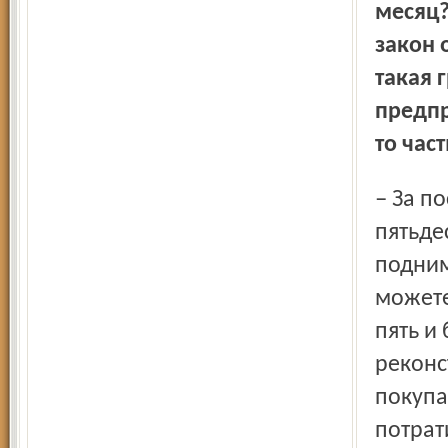
месяц?
закон 
такая 
предпр
то час
– За последние два года мы подняли зарплату на
пятьде
подним
можете
пять и
реконс
покупа
потрат