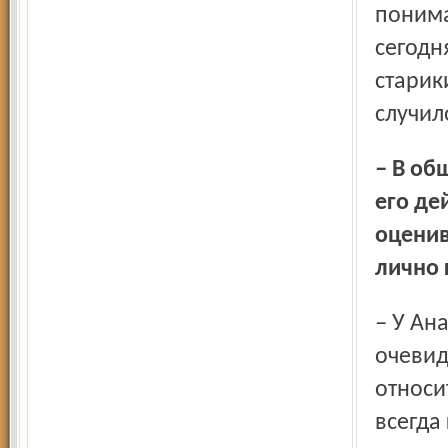
понима
сегодн
старик
случил
– В общем, если закон примут в таком виде, то не скоро
его де
оценив
лично 
– У Анатолия Ивановича Лисицына есть несколько
очевид
относи
всегда