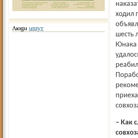
наказат
ходил 
объявл
Люди
ищут
шесть 
Юнака 
удалос
реабил
Порабо
рекоме
приеха
совхоз
– Как случилось, что вы встали во главе тогда еще
совхоз