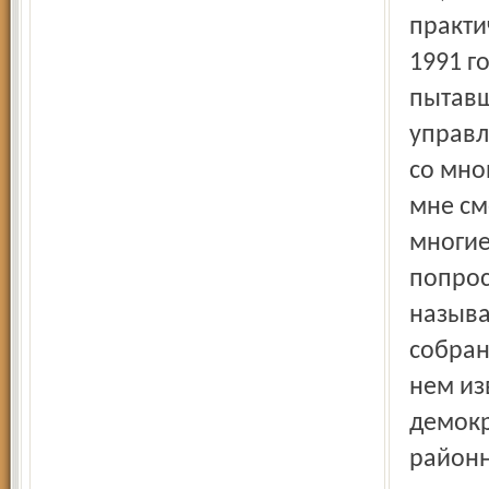
практи
1991 г
пытавш
управл
со мно
мне см
многие
попрос
называ
собран
нем из
демокр
районн