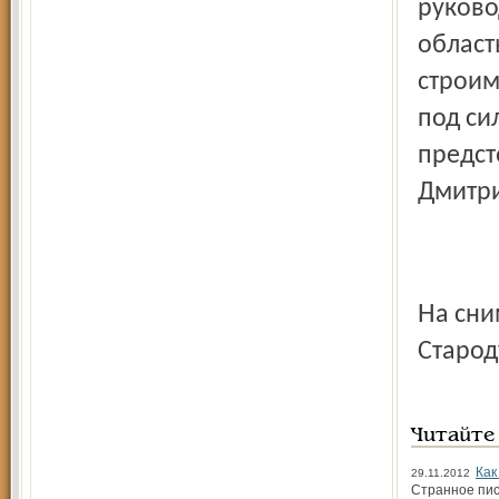
руково
област
строим
под си
предст
Дмитри
На снимке: народные депутаты СССР Василий и Дмитрий
Старод
Читайте
Как
29.11.2012
Странное пис