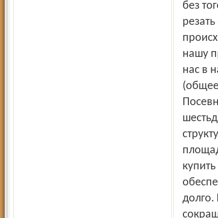
без то
резать
происх
нашу п
нас в 
(общее
Посевн
шестьд
структ
площад
купить
обеспе
долго.
сокращ