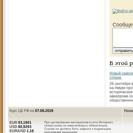
Сообще
В этой 
Новый самол
стране
26 сентября 
на-Амуре пр
историческое
авиапрома со
общественно
Курс ЦБ РФ на
07.08.2026
Наши
EUR
93,1901
При цитировании материалов в сети Интернет,
гиперссылка на www.sevkray.ru обязательна.
USD
80,9293
Ссылка не должна быть закрыта к индексации
EUR/USD
1.16
поисковыми машинами.