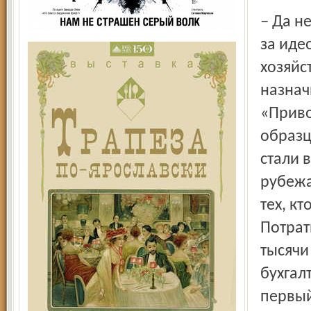
– Да нет, второй секретарь сельского райкома отвечал не
за иде
хозяйс
назнач
«Приво
образц
стали 
рубежа
тех, кт
Потрат
тысячи
бухгал
первый