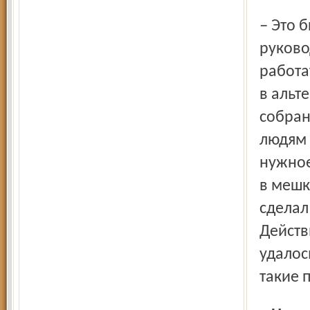
– Это был 1987 год. Возникла мода на выборы
руково
работа
в альт
собран
людям 
нужное
в мешке
сделал
Действ
удалос
такие 