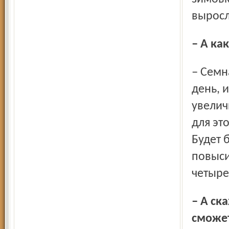
выросл
– А к
– Семнадцать литров молока дает сейчас одна корова в
день, 
увелич
для эт
Будет 
повыси
четыре
– А скажите, Дмитрий Александрович, за какой срок вы
сможет