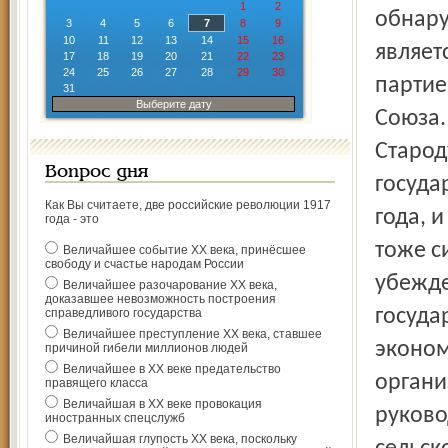
1
2
обнару
3
4
5
6
7
8
9
10
11
12
13
14
15
16
являет
17
18
19
20
21
22
23
24
25
26
27
28
29
30
партие
31
Выберите дату
Союза.
Старод
Вопрос дня
госуда
Как Вы считаете, две российские революции 1917
года, 
года - это
тоже с
Величайшее событие ХХ века, принёсшее
свободу и счастье народам России
убежде
Величайшее разочарование ХХ века,
доказавшее невозможность построения
госуда
справедливого государства
Величайшее преступление ХХ века, ставшее
эконом
причиной гибели миллионов людей
Величайшее в ХХ веке предательство
органи
правящего класса
Величайшая в ХХ веке провокация
руков
иностранных спецслужб
Величайшая глупость ХХ века, поскольку