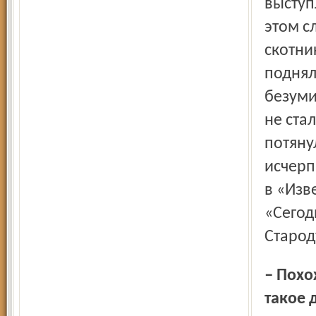
выступ
этом с
скотни
поднял
безуми
не стал
потяну
исчерп
в «Изв
«Сегод
Старод
– Похоже, так оно и было. Но чем вы сумели завоевать
такое 