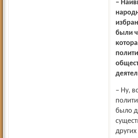
– Наивысшей точкой вашей карьеры стало избрание
народн
избран
были ч
котора
полити
общест
деятел
– Ну, во-первых, избрали меня депутатом, думаю, не по
полити
было д
сущест
других