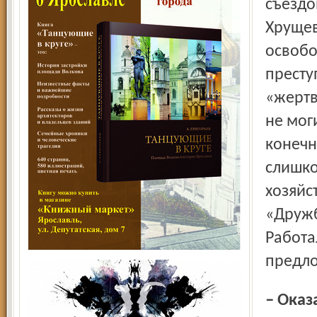
съездо
Хрущев
освобо
престу
«жертв
не мог
конечн
слишко
хозяйс
«Дружб
Работа
предло
– Ока