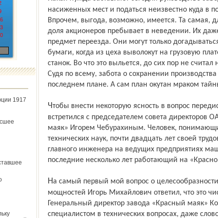
2
насиженных мест и податься неизвестно куда в 
9
6
Впрочем, выгода, возможно, имеется. Та самая, 
3
доля акционеров пребывает в неведении. Их даже
0
предмет переезда. Они могут только догадываться
бумаги, когда из цеха выволокут на грузовую пл
станок. Во что это выльется, до сих пор не считал 
Судя по всему, забота о сохранении производства
последнем плане. А сам план окутан мраком тайн
юции 1917
Чтобы внести некоторую ясность в вопрос передислокации «Красного маяка», я
встретился с председателем совета директоров 
ёсшее
маяк» Игорем Чебурахиным. Человек, понимающий
технических наук, почти двадцать лет своей тру
главного инженера на ведущих предприятиях маш
последние несколько лет работающий на «Красно
ставшее
о
На самый первый мой вопрос о целесообразности перемещения производственных
мощностей Игорь Михайлович ответил, что это ч
Генеральный директор завода «Красный маяк» К
льку
специалистом в технических вопросах, даже слов