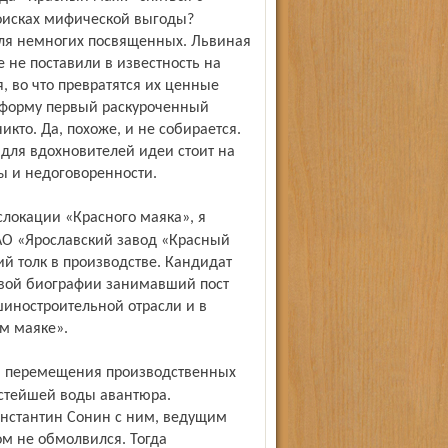
поисках мифической выгоды?
для немногих посвященных. Львиная
 не поставили в известность на
, во что превратятся их ценные
атформу первый раскуроченный
никто. Да, похоже, и не собирается.
 для вдохновителей идеи стоит на
ы и недоговоренности.
ОАО «Ярославский завод «Красный
 толк в производстве. Кандидат
довой биографии занимавший пост
иностроительной отрасли и в
м маяке».
истейшей воды авантюра.
онстантин Сонин с ним, ведущим
ом не обмолвился. Тогда