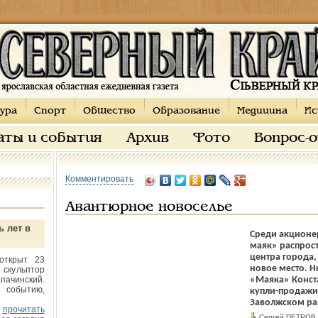
ура
Спорт
Общество
Образование
Медицина
Ис
аты и события
Архив
Фото
Вопрос-
Комментировать
Авантюрное новоселье
ь лет в
Среди акционе
маяк» распрост
центра города,
открыт 23
новое место. 
 скульптор
пачинский.
«Маяка» Конст
 событию,
купли-продажи
Заволжском ра
прочитать
Сергей ПЕТРОВ.