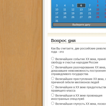
1
3
4
5
6
7
8
10
11
12
13
14
15
1
17
18
19
20
21
22
2
24
25
26
27
28
29
3
31
Выберите дату
Вопрос дня
Как Вы считаете, две российские револ
года - это
Величайшее событие ХХ века, прин
свободу и счастье народам России
Величайшее разочарование ХХ века,
доказавшее невозможность построения
справедливого государства
Величайшее преступление ХХ века, 
причиной гибели миллионов людей
Величайшее в ХХ веке предательств
правящего класса
Величайшая в ХХ веке провокация
иностранных спецслужб
Величайшая глупость ХХ века, поско