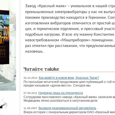
Завод «Красный маяк» – уникальное в нашей стране предприятие. Подобные
промышленные электровибраторы у нас не выпус
похожее производство находится в Германии. Соо
изготовления вибраторов отличается от простой 
цех, и термическое отделение, и прессовый учас
подобные нагрузки. И всю эту махину Константин
невостребованном «Машприбором» помещении. И
раз отметил при расставании, что предполагаемы
назовешь.
Читайте также
Как живёте в новом веке, Красные Ткачи?
24.10.2012
По просьбам читателей продолжаем цикл публикаций о той п
предки называли «духом места». Сегодня мы
Надежда лишь на президента
07.09.2011
Сотрудники ярославского завода «Красный маяк» записали 
Медведева лично разобраться в запутанном деле
Вызвали реанимационный автомобиль
11.08.2007
Вчера история с генеральным директором ОАО «Красный ма