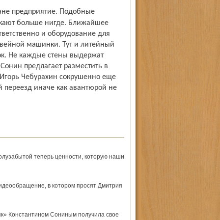
кают больше нигде. Ближайшее
тветственно и оборудование для
швейной машинки. Тут и литейный
ток. Не каждые стены выдержат
 Сонин предлагает разместить в
горь Чебурахин сокрушенно еще
й переезд иначе как авантюрой не
олузабытой теперь ценности, которую наши
видеообращение, в котором просят Дмитрия
як» Константином Сониным получила свое