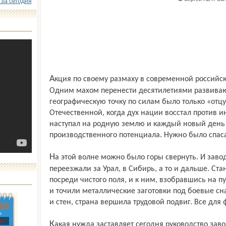
 за сегодня
Акция по своему размаху в современной российской экономике просто неслыханная.
Одним махом перенести десятилетиями развиваю
географическую точку по силам было только «отцу
Отечественной, когда дух нации восстал против и
наступал на родную землю и каждый новый день 
производственного потенциала. Нужно было спасат
На этой волне можно было горы свернуть. И заводы из городов центральной России
переезжали за Урал, в Сибирь, а то и дальше. Ст
посреди чистого поля, и к ним, взобравшись на п
и точили металлические заготовки под боевые сна
и стен, страна вершила трудовой подвиг. Все для 
»
с
Какая нужда заставляет сегодня руководство завода «Красный маяк» сняться с