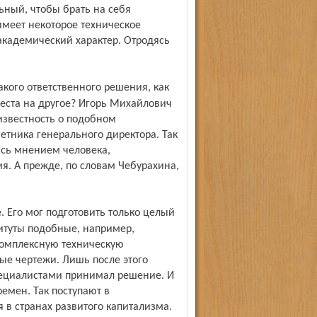
ьный, чтобы брать на себя
имеет некоторое техническое
 академический характер. Отродясь
еста на другое? Игорь Михайлович
 известность о подобном
етника генерального директора. Так
лись мнением человека,
я. А прежде, по словам Чебурахина,
титуты подобные, например,
комплексную техническую
е чертежи. Лишь после этого
пециалистами принимал решение. И
ремен. Так поступают в
 в странах развитого капитализма.