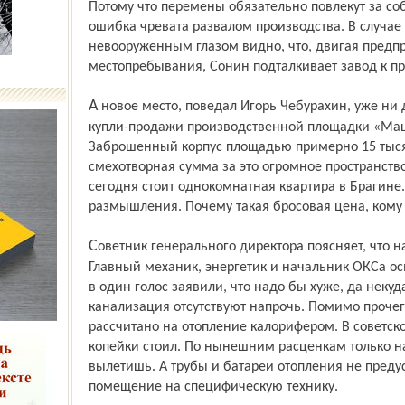
Потому что перемены обязательно повлекут за со
ошибка чревата развалом производства. В случае
невооруженным глазом видно, что, двигая предпр
местопребывания, Сонин подталкивает завод к пр
А новое место, поведал Игорь Чебурахин, уже ни для кого не секрет. Имеется договор
купли-продажи производственной площадки «Машп
Заброшенный корпус площадью примерно 15 тыся
смехотворная сумма за это огромное пространство
сегодня стоит однокомнатная квартира в Брагине.
размышления. Почему такая бросовая цена, кому 
Советник генерального директора поясняет, что на место выезжала целая делегация.
Главный механик, энергетик и начальник ОКСа о
в один голос заявили, что надо бы хуже, да некуд
канализация отсутствуют напрочь. Помимо проч
рассчитано на отопление калорифером. В советск
копейки стоил. По нынешним расценкам только на 
вылетишь. А трубы и батареи отопления не преду
помещение на специфическую технику.