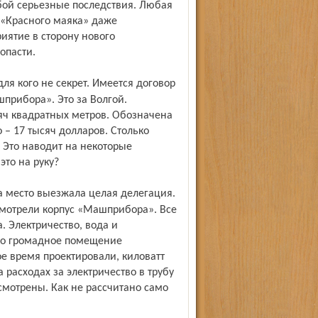
бой серьезные последствия. Любая
 «Красного маяка» даже
иятие в сторону нового
опасти.
рибора». Это за Волгой.
ч квадратных метров. Обозначена
 – 17 тысяч долларов. Столько
 Это наводит на некоторые
это на руку?
смотрели корпус «Машприбора». Все
а. Электричество, вода и
его громадное помещение
ое время проектировали, киловатт
расходах за электричество в трубу
смотрены. Как не рассчитано само