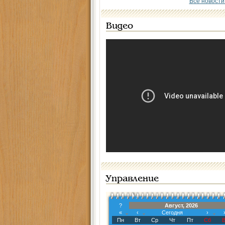
Все новости
Видео
Управление
?
Август, 2026
«
‹
Сегодня
›
Пн
Вт
Ср
Чт
Пт
Сб
В