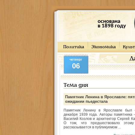
основана
в 1898 году
Политика
Экономика
Культ
Д
четверг
06
Тема дня
Памятник Ленина в Ярославле: пят
ожидании пьедестала
Памятник Ленину в Ярославле был 
декабря 1939 года. Авторы памятника -
Василий Козлов и архитектор Сергей Ка
О том, что предшествовало этому
рассказывается в публикуемом ...