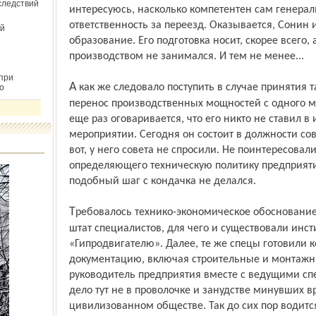
следствий
интересуюсь, насколько компетентен сам генерал
ответственность за переезд. Оказывается, Сонин 
й
образование. Его подготовка носит, скорее всего,
производством не занимался. И тем не менее...
при
А как же следовало поступить в случае принятия такого ответственного решения, как
о
перенос производственных мощностей с одного м
еще раз оговаривается, что его никто не ставил в
мероприятии. Сегодня он состоит в должности сов
вот, у него совета не спросили. Не поинтересова
определяющего техническую политику предприяти
подобный шаг с кондачка не делался.
Требовалось технико-экономическое обоснование. Его мог подготовить только целый
штат специалистов, для чего и существовали инс
«Гипродвигателю». Далее, те же спецы готовили 
документацию, включая строительные и монтажны
руководитель предприятия вместе с ведущими с
дело тут не в проволочке и занудстве минувших в
цивилизованном обществе. Так до сих пор водится