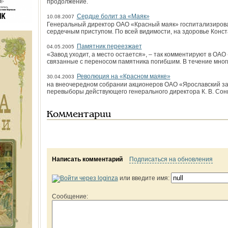
продолжение.
Сердце болит за «Маяк»
10.08.2007
Генеральный директор ОАО «Красный маяк» госпитализирова
сердечным приступом. По всей видимости, на здоровье Конс
Памятник переезжает
04.05.2005
«Завод уходит, а место остается», – так комментируют в ОА
связанные с переносом памятника погибшим. В течение мног
Революция на «Красном маяке»
30.04.2003
на внеочередном собрании акционеров ОАО «Ярославский за
перевыборы действующего генерального директора К. В. Сон
Комментарии
Написать комментарий
Подписаться на обновления
или введите имя:
Сообщение: