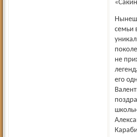
«Сакин
Нынешние Красные Ткачи на две трети, если не больше –
семьи 
уникал
поколе
не при
легенд
его од
Валент
поздра
школьн
Алекса
Караби