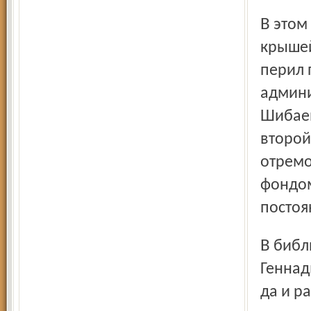
В этом симпатичном терем-теремке с башенкой над
крышей
перил 
админи
Шибаев
второй
отремо
фондом
постоя
В библиотеке и познакомились мы с Татьяной
Геннад
да и р