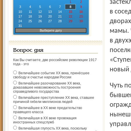
застек
1
2
3
4
5
6
7
8
9
в сосе
10
11
12
13
14
15
16
17
18
19
20
21
22
23
дворах
24
25
26
27
28
29
30
31
мамы. 
Выберите дату
в двух
поселк
Вопрос дня
«Ступе
Как Вы считаете, две российские революции 1917
года - это
новый 
Величайшее событие ХХ века, принёсшее
свободу и счастье народам России
Величайшее разочарование ХХ века,
Чуть поодаль сквозь поредевшие кроны «Липок» –
доказавшее невозможность построения
справедливого государства
бывшег
Величайшее преступление ХХ века, ставшее
причиной гибели миллионов людей
огражд
Величайшее в ХХ веке предательство
правящего класса
нынешн
Величайшая в ХХ веке провокация
иностранных спецслужб
управл
Величайшая глупость ХХ века, поскольку