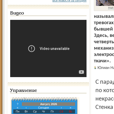
Все новости за сегодня
еще
Видео
называл
тревогах
бывшей 
Здесь, в
четверт
механиз
электро
ткачи».
Юлиан 
С парадным фасадом со стороны столбовой дороженьки,
по кот
Управление
некрас
?
Август, 2026
Стенка
«
‹
Сегодня
›
»
Пн
Вт
Ср
Чт
Пт
Сб
Вс