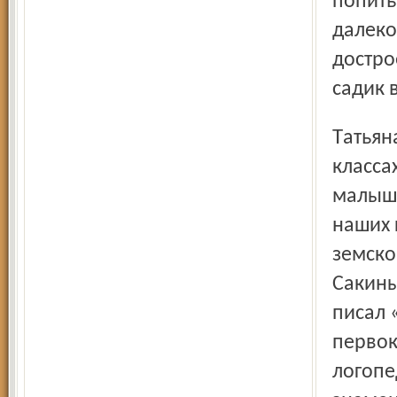
попить
далеко
достро
садик 
Татьяна Геннадьевна спешит в школу, там в младших
класса
малыше
наших 
земско
Сакины
писал 
первок
логопе