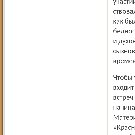
участи
ствова
как был
беднос
и духо
сызнов
времен
Чтобы убедиться, что этот завет предков здесь снова
входит
встреч
начина
Матери
«Красн