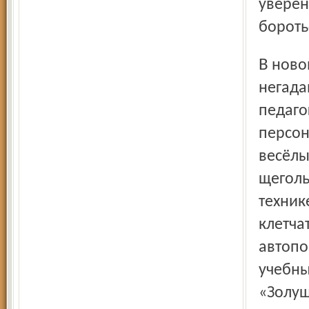
уверен
бороть
В новом столетии Татьяна Геннадьевна нежданно-
негада
педаго
персон
весёлы
щеголь
техник
клетча
автопо
учебны
«Золуш