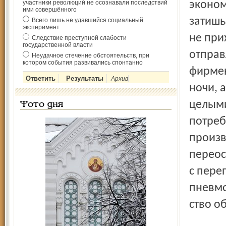
участники революций не осознавали последствий
эконом
ими совершённого
затишь
Всего лишь не удавшийся социальный
эксперимент
не при
Следствие преступной слабости
государственной власти
отправ
Неудачное стечение обстоятельств, при
котором события развивались спонтанно
фирмен
Архив
ночи, 
целыми
Фото дня
потреб
произв
переос
с пере
пневмо
ство о