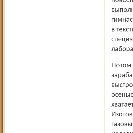
повест
выполн
гимнас
в текс
специа
лабора
Потом стала классной швеёй, шила на дому, хорошо
зараба
выстро
осенью
хватае
Изотов
газовы