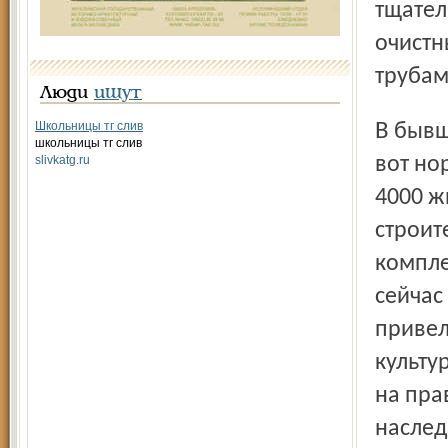
тщател
очистн
трубам
Люди
ищут
Школьницы тг слив
В бывшем здании Дома культуры – мебельный магазин, а
школьницы тг слив
slivkatg.ru
вот но
4000 ж
строит
компле
сейчас
привел
культу
на пра
наслед