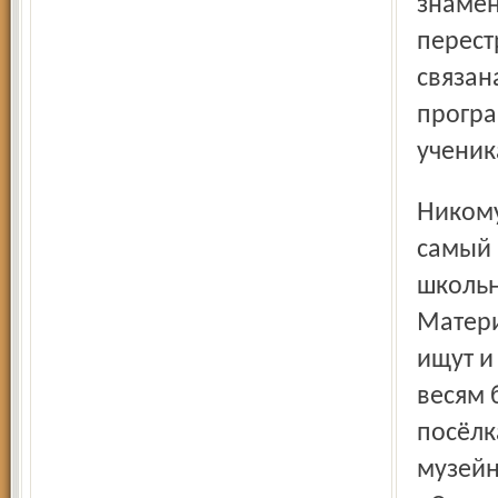
знамен
перест
связан
програ
ученик
Никому в этих стенах не надо объяснять, что такое тот
самый 
школьн
Матери
ищут и
весям 
посёлк
музейн