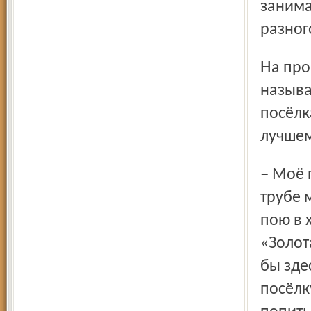
занима
разног
На прощание задали мы Татьяне Геннадьевне вопрос, что
называ
посёлк
лучше
– Моё поколение выросло в клубе, там на досуге играл на
трубе 
пою в 
«Золот
бы зде
посёлк