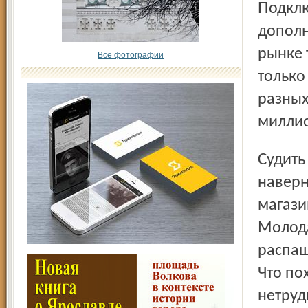
Подключив предприятие к целевой адресной программе
дополн
рынке 
Все фотографии
только
разных
миллио
Судить об отдаче от этих денег, о том, как оживают цеха,
наверн
магази
Молода
распаш
Что по
нетруд