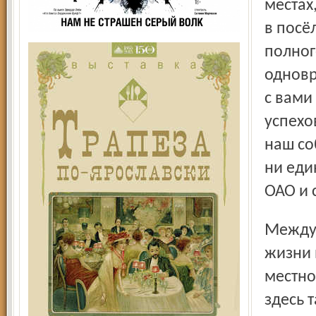
местах
в посё
полног
одновр
с вами
успехо
наш со
ни еди
ОАО и 
Между тем окружающий пейзаж в целом и сам уклад
жизни 
местно
здесь 