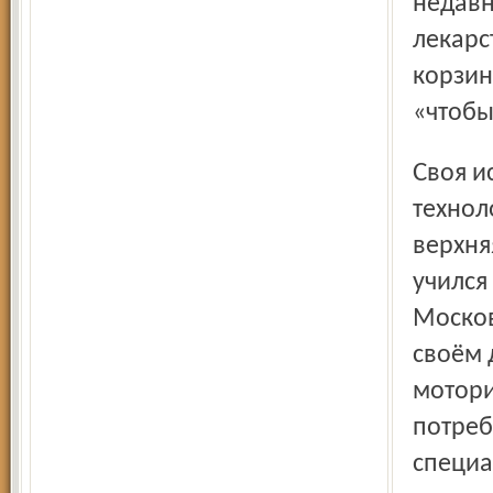
недавн
лекарс
корзин
«чтобы
Своя история у Жилин­ской. По профессии она инженер-
технол
верхня
учился
Москов
своём 
мотори
потреб
специа