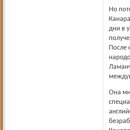
Но потомков сакинских слобожан где только нет. Даже на
Канара
дни в 
получе
После 
народо
Ламанч
междун
Она много чего там успела. Получила ещё две
специа
англий
безраб