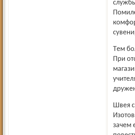
службы
Помиле
комфор
сувени
Тем более можно сказать такое про ту же Нину Кривову.
При от
магази
учител
дружен
Швея с многолетним стажем Валентина Дмитриевна
Изотов
зачем 