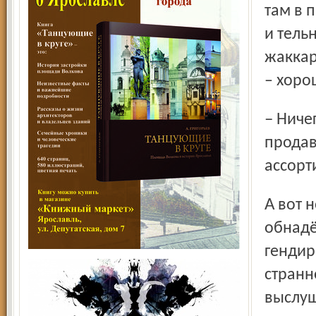
там в 
и тель
жаккар
– хоро
– Ничего подолгу на прилавках не лежит, – объясняет
продав
ассорт
А вот нормального комментария к этим вполне
обнадё
гендир
странн
выслуш