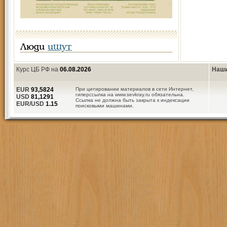
Люди
ищут
Курс ЦБ РФ на
06.08.2026
Наши
EUR
93,5824
При цитировании материалов в сети Интернет,
гиперссылка на www.sevkray.ru обязательна.
USD
81,1291
Ссылка не должна быть закрыта к индексации
EUR/USD
1.15
поисковыми машинами.