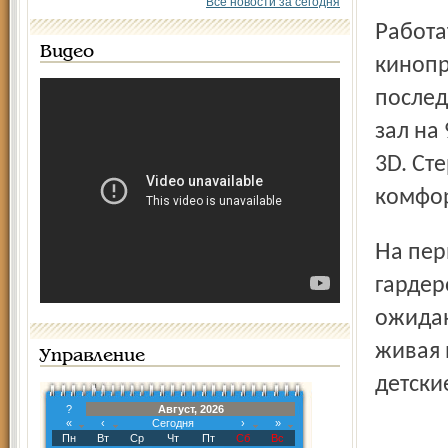
Все новости за сегодня
Работать новый кинотеатр начал с показа новейших
Видео
кинопр
послед
зал на
3D. Ст
комфор
На первом и втором этажах здания сделаны большие
гардер
ожидан
живая 
Управление
детски
?
Август, 2026
«
‹
Сегодня
›
»
Пн
Вт
Ср
Чт
Пт
Сб
Вс