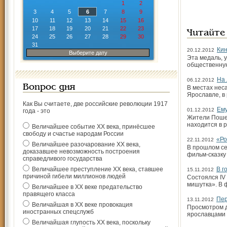
1
2
3
4
5
6
7
8
9
10
11
12
13
14
15
16
17
18
19
20
21
22
23
Читайте
24
25
26
27
28
29
30
31
Кин
20.12.2012
Выберите дату
Эта медаль, 
общественную
На 
06.12.2012
Вопрос дня
В местах нес
Ярославле, в
Как Вы считаете, две российские революции 1917
Ему
01.12.2012
года - это
Жители Пошех
находится в
Величайшее событие ХХ века, принёсшее
свободу и счастье народам России
«Ро
22.11.2012
Величайшее разочарование ХХ века,
В прошлом се
доказавшее невозможность построения
фильм-сказку
справедливого государства
Величайшее преступление ХХ века, ставшее
В г
15.11.2012
причиной гибели миллионов людей
Состоялся IV
мишутка». В 
Величайшее в ХХ веке предательство
правящего класса
Пер
13.11.2012
Величайшая в ХХ веке провокация
Просмотром д
иностранных спецслужб
ярославцами 
Величайшая глупость ХХ века, поскольку