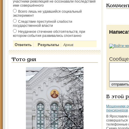
участники революций не осознавали последствий
ими совершённого
Коммен
Всего лишь не удавшийся социальный
эксперимент
Следствие преступной слабости
государственной власти
Написа
Неудачное стечение обстоятельств, при
котором события развивались спонтанно
Архив
Сообще
Фото дня
В этой 
Мошенники о
пенсионеров
В Ярославле
совершаться
телефонные 
Схема подоб