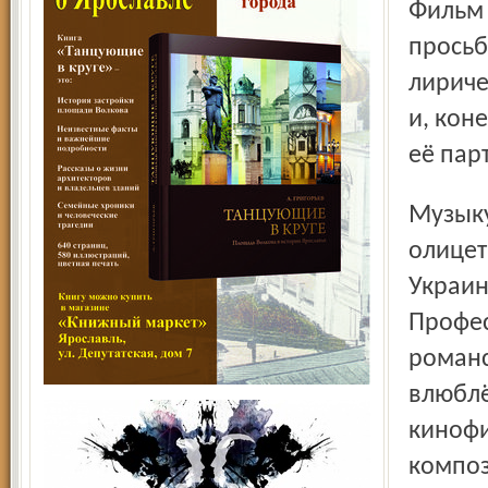
Фильм «Роман и Франческа» возвращается на экран по
просьб
лириче
и, кон
её пар
Музыку к фильму и главную песню Франчески,
олицет
Украин
Профес
романс
влюблё
кинофи
композ