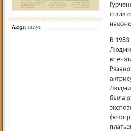
Гурчен
стала 
наконе
Люди
ищут
В 1983 году глава государства Юрий Андропов присвоил
Людмил
впечат
Рязано
актрис
Людмил
была о
экспоз
фотогр
платье