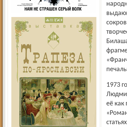
народн
выдающ
сокров
творче
Билаша
фрагме
«Франч
печаль
1973 год стал переломным в творческой карьере
Людмил
её как
«Роман
статьях