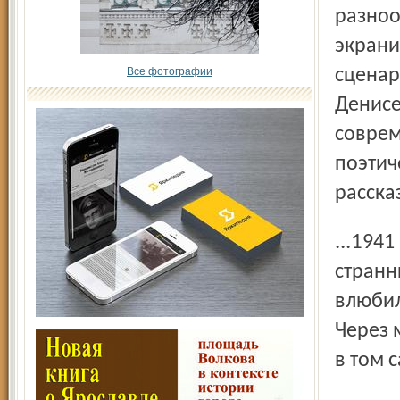
разноо
экрани
Все фотографии
сценар
Денисе
соврем
поэтич
расска
...1941 год. Советский торговый корабль прибыл в ино­
странн
влюбил
Через 
в том с