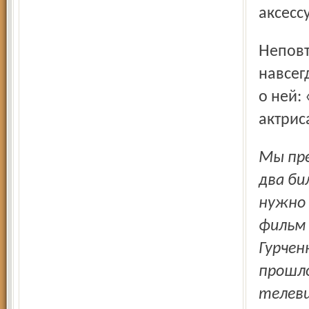
аксесс
Неповторимая Людмила Гурченко ушла, чтобы остаться
навсег
о ней:
актрис
Мы предлагаем читателям «Северного края» выиграть
два би
нужно 
фильм 
Гурчен
прошло
телев