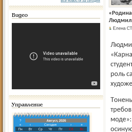
Все новости за сегодня
«Родина
Видео
Людмила
Елена С
Людмила Гурченко ворвалась в кино с фильмом
«Карна
студен
роль с
художе
Тоненькую, как тростинка, изящную Гурченко по строгим
Управление
требов
моде»:
?
Август, 2026
«
‹
Сегодня
›
»
осиную
Пн
Вт
Ср
Чт
Пт
Сб
Вс