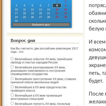
1
2
по­тря
3
4
5
6
7
8
9
10
11
12
13
14
15
16
обаяни
17
18
19
20
21
22
23
24
25
26
27
28
29
30
скольк
31
Выберите дату
белую 
Вопрос дня
И всем стало понятно, что женственность не умерла ни в
Как Вы считаете, две российские революции 1917
комсом
года - это
девушк
Величайшее событие ХХ века, принёсшее
свободу и счастье народам России
экране
Величайшее разочарование ХХ века,
доказавшее невозможность построения
петь, 
справедливого государства
Величайшее преступление ХХ века, ставшее
будет.
причиной гибели миллионов людей
Величайшее в ХХ веке предательство
правящего класса
После многочисленных очередей в кассы кинотеатров
Величайшая в ХХ веке провокация
иностранных спецслужб
желающ
Величайшая глупость ХХ века, поскольку