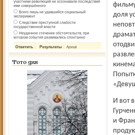
участники революций не осознавали последствий
фильму
ими совершённого
Всего лишь не удавшийся социальный
доля у
эксперимент
Следствие преступной слабости
неповт
государственной власти
Неудачное стечение обстоятельств, при
драмат
котором события развивались спонтанно
отодви
Архив
развле
Фото дня
кинема
Попытк
«Девушк
И вот в 1960 году Киев­ская киностудия приглашает
Гурчен
и Фран
продук