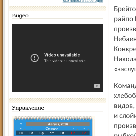
Все новости за сегодня
Брейтовцы ездили делегацией – председатель совета
Видео
райпо 
произв
Небаев
Конкре
Никола
«заслу
Команды из 26 регионов России представили уйму
хлебоб
видов,
Управление
и слой
?
Август, 2026
произв
«
‹
Сегодня
›
»
Пн
Вт
Ср
Чт
Пт
Сб
Вс