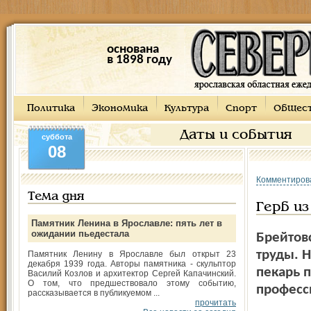
основана
в 1898 году
Политика
Экономика
Культура
Спорт
Общес
Даты и события
суббота
08
Комментиров
Тема дня
Герб из
Памятник Ленина в Ярославле: пять лет в
ожидании пьедестала
Брейтов
труды. 
Памятник Ленину в Ярославле был открыт 23
декабря 1939 года. Авторы памятника - скульптор
пекарь 
Василий Козлов и архитектор Сергей Капачинский.
О том, что предшествовало этому событию,
професс
рассказывается в публикуемом ...
прочитать