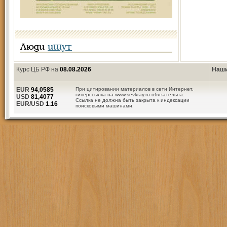
Люди
ищут
Курс ЦБ РФ на
08.08.2026
Наши
EUR
94,0585
При цитировании материалов в сети Интернет,
гиперссылка на www.sevkray.ru обязательна.
USD
81,4077
Ссылка не должна быть закрыта к индексации
EUR/USD
1.16
поисковыми машинами.