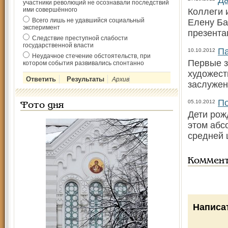
Да
участники революций не осознавали последствий
ими совершённого
Коллеги 
Всего лишь не удавшийся социальный
Елену Ба
эксперимент
презента
Следствие преступной слабости
государственной власти
Па
10.10.2012
Неудачное стечение обстоятельств, при
Первые з
котором события развивались спонтанно
художест
Архив
заслужен
По
05.10.2012
Фото дня
Дети рож
этом абс
средней
Коммен
Написа