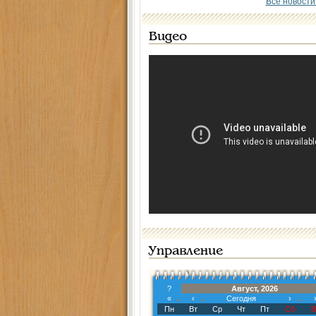
Все новости
Видео
Управление
?
Август, 2026
«
‹
Сегодня
›
Пн
Вт
Ср
Чт
Пт
Сб
В