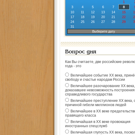
1
3
4
5
6
7
8
10
11
12
13
14
15
1
17
18
19
20
21
22
2
24
25
26
27
28
29
3
31
Выберите дату
Вопрос дня
Как Вы считаете, две российские револ
года - это
Величайшее событие ХХ века, прин
свободу и счастье народам России
Величайшее разочарование ХХ века,
доказавшее невозможность построения
справедливого государства
Величайшее преступление ХХ века, 
причиной гибели миллионов людей
Величайшее в ХХ веке предательств
правящего класса
Величайшая в ХХ веке провокация
иностранных спецслужб
Величайшая глупость ХХ века, поско