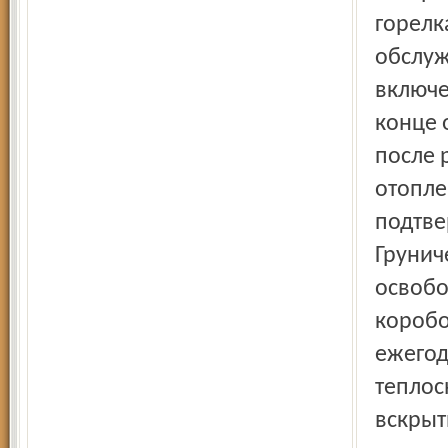
горелк
обслуж
включе
конце 
после 
отопле
подтве
Грунич
освобо
коробо
ежегод
теплос
вскрыт