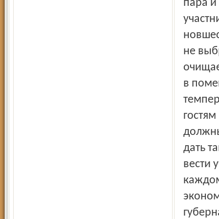
пара и
участн
новшес
не выб
очищае
в поме
темпер
гостям
должны
дать т
вести 
каждом
эконом
губерн