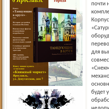
почти 
компле
Корпус
«Сатур
оборуд
перево
для вы
совмес
«Снекм
механо
основн
будет 
обрабо
недопу