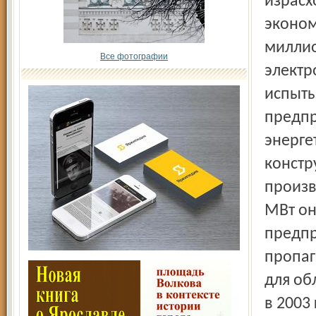
израсх
эконом
миллио
Все фотографии
электр
испыты
предпр
энерге
констр
произв
МВт он
предпр
пропаг
для об
в 2003