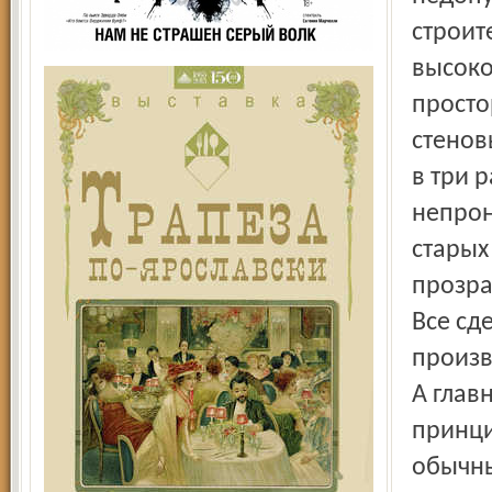
строит
высоко
просто
стенов
в три 
непрон
старых
прозра
Все сд
произв
А глав
принци
обычны