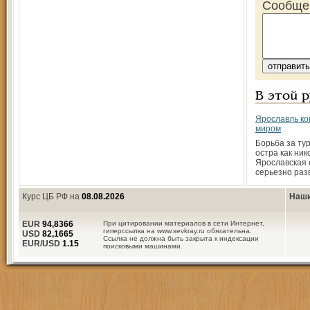
Сообще
В этой 
Ярославль ко
миром
Борьба за ту
остра как ник
Ярославская 
серьезно раз
Курс ЦБ РФ на
08.08.2026
Наши
EUR
94,8366
При цитировании материалов в сети Интернет,
гиперссылка на www.sevkray.ru обязательна.
USD
82,1665
Ссылка не должна быть закрыта к индексации
EUR/USD
1.15
поисковыми машинами.