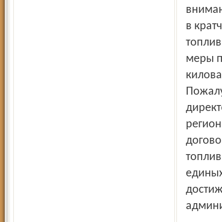
вниман
в крат
топлив
меры п
килова
Пожалу
директ
регион
догово
топлив
единых
достиж
админи