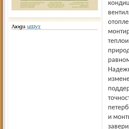
кондиц
вентил
отопле
Люди
ищут
монтир
теплои
природ
равном
Надежн
измене
поддер
точнос
петерб
и монт
завери