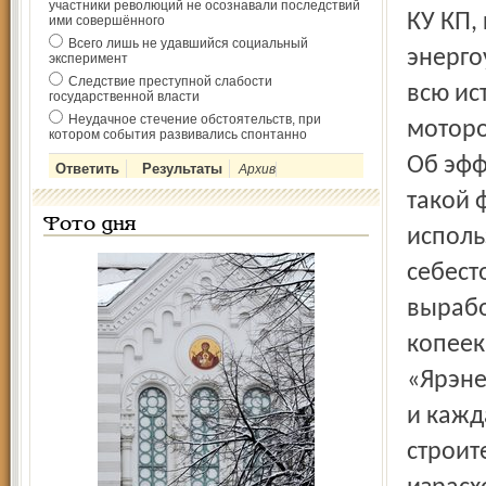
участники революций не осознавали последствий
КУ КП,
ими совершённого
Всего лишь не удавшийся социальный
энерго
эксперимент
Следствие преступной слабости
всю ис
государственной власти
Неудачное стечение обстоятельств, при
моторо
котором события развивались спонтанно
Об эфф
Архив
такой 
Фото дня
исполь
себест
вырабо
копеек
«Ярэне
и кажд
строит