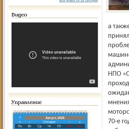
Все новости за сегодня
Видео
а также руководители предприятий топлива и энергетики
принял
пробле
машино
админи
НПО «С
проход
ожидан
мнения
Управление
моторо
?
Август, 2026
70-е г
«
‹
Сегодня
›
»
Пн
Вт
Ср
Чт
Пт
Сб
Вс