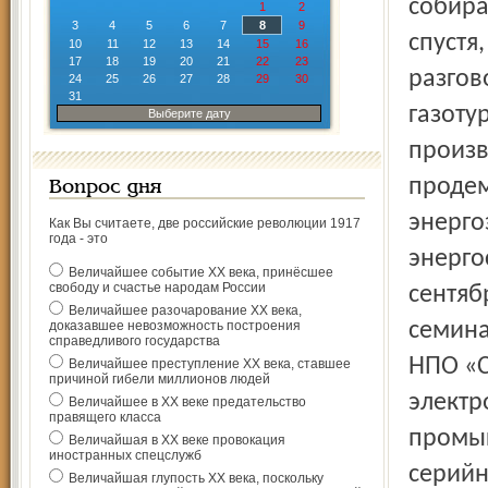
собира
1
2
3
4
5
6
7
8
9
спустя
10
11
12
13
14
15
16
17
18
19
20
21
22
23
разгов
24
25
26
27
28
29
30
31
газоту
Выберите дату
произв
продем
Вопрос дня
энерго
Как Вы считаете, две российские революции 1917
года - это
энерго
Величайшее событие ХХ века, принёсшее
свободу и счастье народам России
сентяб
Величайшее разочарование ХХ века,
доказавшее невозможность построения
семина
справедливого государства
НПО «С
Величайшее преступление ХХ века, ставшее
причиной гибели миллионов людей
электр
Величайшее в ХХ веке предательство
правящего класса
промы
Величайшая в ХХ веке провокация
иностранных спецслужб
серийн
Величайшая глупость ХХ века, поскольку