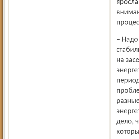
яросла
вниман
процес
– Надо иметь в виду, что Ярославская область – регион
стабил
на зас
энерге
период
пробле
разные
энерге
дело, 
которы