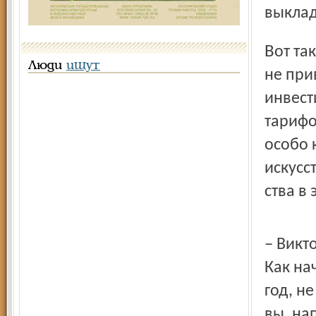
выклад
Вот так! А в принципе реформа энергетики в таком виде
Люди
ищут
не при
инвест
тарифо
особо 
искусс
ства в
– Виктор Викторович, что сейчас происходит в энергетике?
Как на
год, н
вы, на