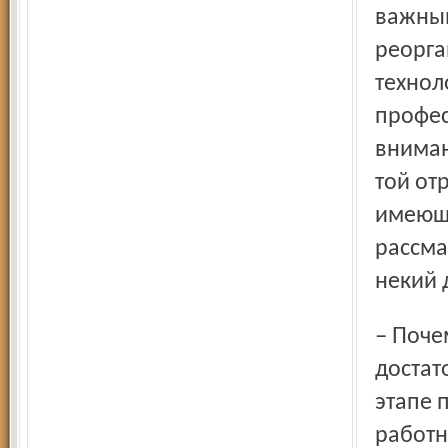
важным
реорга
технол
профес
вниман
той отр
имеющи
рассма
некий 
– Почему же не задержались они у людей? Ведь
достат
этапе 
работн