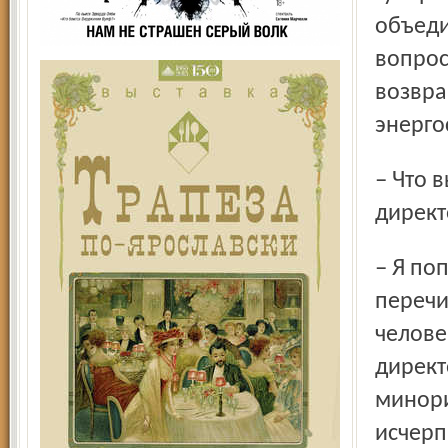
объеди
вопрос
возвра
энерго
– Что вы написали в письме, направленном вами в совет
директ
– Я попросил ответить на те вопросы, которые только что
перечи
челове
директ
минори
исчерп