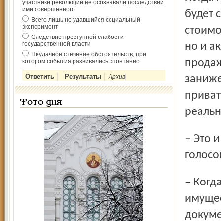
участники революций не осознавали последствий
ими совершённого
будет 
Всего лишь не удавшийся социальный
эксперимент
стоимо
Следствие преступной слабости
государственной власти
но и а
Неудачное стечение обстоятельств, при
продаж
котором события развивались спонтанно
Архив
заниже
приват
Фото дня
реальн
– Это и послужило поводом для «протестного
голосо
– Когда совет директоров объявил о намерении сдать
имущес
докуме