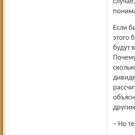
случае
понима
Если бы миноритарному акционеру объяснили, что он с
этого 
будут 
Почему
скольк
дивиде
рассчи
объясн
другим
– Но 