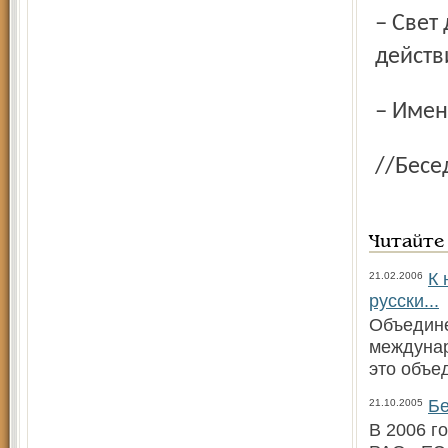
– Свет должен быть и в фигуральном смысле – в понятных
действ
– Имен
//Б
Читайте
К 
21.02.2006
русски...
Объедине
междунар
это объе
Бе
21.10.2005
В 2006 г