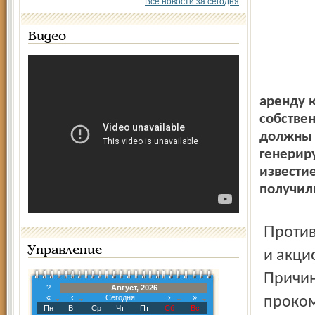
Все новости за сегодня
Видео
аренду 
собстве
должны 
генериру
известие
получил
Против передачи своего имущества ТГК-2 проголосовали
Управление
и акци
Причин
?
Август, 2026
«
‹
Сегодня
›
»
проком
Пн
Вт
Ср
Чт
Пт
Сб
Вс