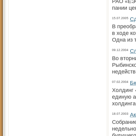
РАО «ЕЭС
пании це
С
15.07.2005
В преобр
в ходе к
Одна из 
Сл
09.12.2004
Во вторн
Рыбинско
недейств
Бю
07.02.2004
Холдинг 
единую а
холдинга
Ак
18.07.2003
Собрание
недельно
будущего