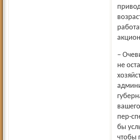
привод
возрас
работа
акцион
– Очевидно, и вы это отметили, что реформа энергетики
не ост
хозяйс
админи
губерн
вашего
пер-сп
бы усл
чтобы 