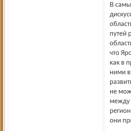
В самых сложных ситуациях, порой через серьезные
дискус
област
путей 
област
что Яр
как в 
ними в
развит
не мож
между 
регион
они пр