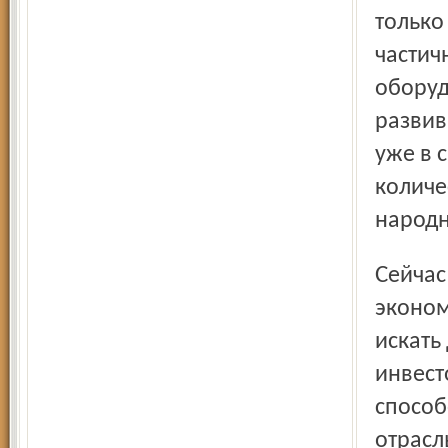
только
частич
оборуд
развив
уже в 
количе
народн
Сейчас на государственные вложения в развитие
эконом
искать
инвест
способ
отрасл