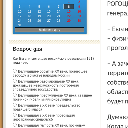
1
2
РОГОЦК
3
4
5
6
7
8
9
10
11
12
13
14
15
16
генера
17
18
19
20
21
22
23
24
25
26
27
28
29
30
31
– Евгений Алексеевич, почему миноритарные акционеры
Выберите дату
– физи
прогол
Вопрос дня
Как Вы считаете, две российские революции 1917
– А зачем вообще нужно все это объединение? Каждая
года - это
Величайшее событие ХХ века, принёсшее
террит
свободу и счастье народам России
Величайшее разочарование ХХ века,
собств
доказавшее невозможность построения
справедливого государства
области
Величайшее преступление ХХ века, ставшее
причиной гибели миллионов людей
будет 
Величайшее в ХХ веке предательство
правящего класса
Величайшая в ХХ веке провокация
Думаю, люди руководствовались и другими мотивами.
иностранных спецслужб
Величайшая глупость ХХ века, поскольку
Когда 