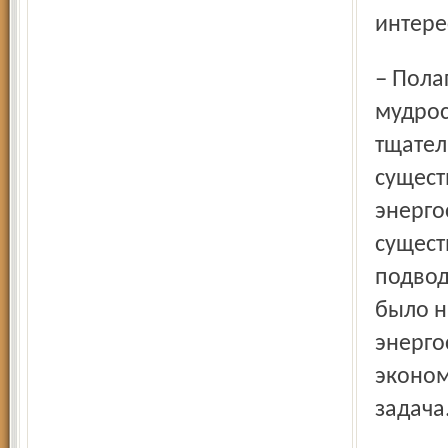
интере
– Полагаю, что в любом начинании следует проявлять
мудрос
тщател
сущест
энерго
сущест
подвод
было н
энерго
эконом
задача