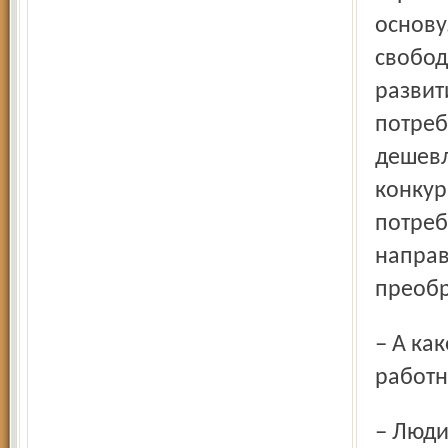
основу
свобод
развит
потреб
дешевл
конкур
потреб
направ
преобр
– А какова роль простых исполнителей, рядовых
работн
– Люди, кадровый состав отрасли являются наиболее