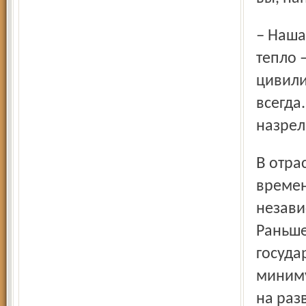
– Наша профессия – одна из самых нужных людям. Свет,
тепло 
цивили
всегда
назрел
В отрасли с недавних пор начался застой, который со
времен
незави
Раньше
госуда
миниму
на раз