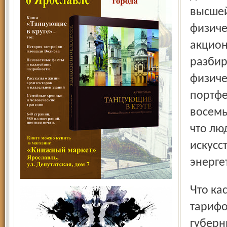
высшей
физиче
акцион
разбир
физиче
портфе
восемь
что лю
искусс
энерге
Что касается повышения надежности и снижения
тарифо
губерн