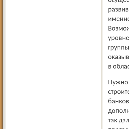
осущес
развив
именно
Возмож
уровне
группы
оказыв
в обла
Нужно совместными усилиями искать средства на
строит
банков
дополн
так да