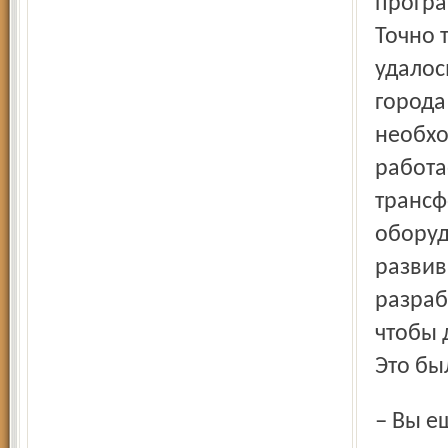
програ
Точно 
удалос
города
необхо
работа
трансф
оборуд
развив
разраб
чтобы 
Это бы
– Вы еще и заместитель секретаря политсовета