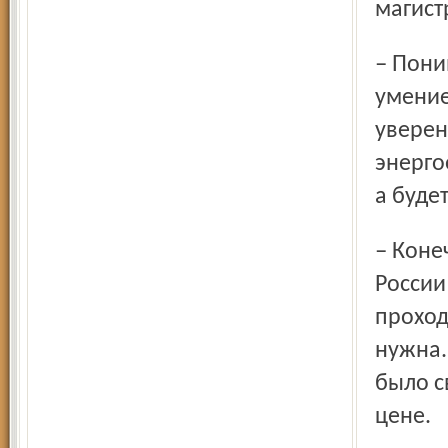
магист
– Понимание ошибок есть, есть желание и возможность,
умение
уверен
энерго
а будет
– Конечно. Как сказал председатель правления РАО «ЕЭС
России
проход
нужна.
было с
цене.