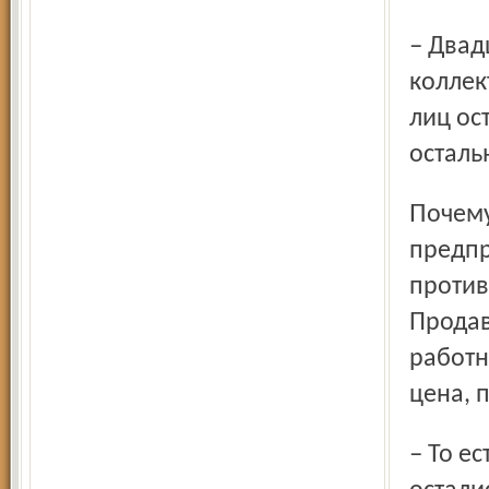
– Двадцать пять процентов акций было распределено в
коллек
лиц ос
осталь
Почему продано? Потому, что акции энергетических
предпр
против
Продав
работн
цена, 
– То есть сейчас среди миноритарных акционеров