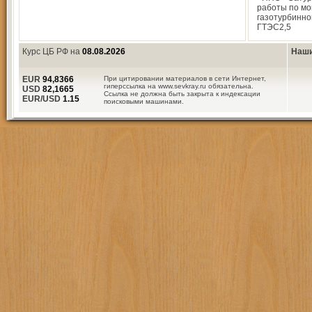
работы по м
газотурбинно
ГТЭС­2,5
Курс ЦБ РФ на
08.08.2026
Наши
EUR
94,8366
При цитировании материалов в сети Интернет,
гиперссылка на www.sevkray.ru обязательна.
USD
82,1665
Ссылка не должна быть закрыта к индексации
EUR/USD
1.15
поисковыми машинами.