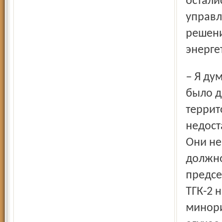
остали
управл
решени
энерге
– Я думаю, главная причина происшедшего в том, что не
было д
террит
недост
Они не
должно
предсе
ТГК-2 
минори