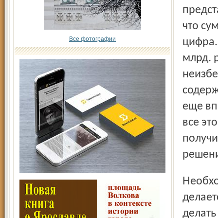
предст
что су
Все фотографии
цифра.
млрд. 
неизбе
содерж
еще вп
все эт
получи
решени
Необходимы детальные разъяснения, что и для чего
делает
делать