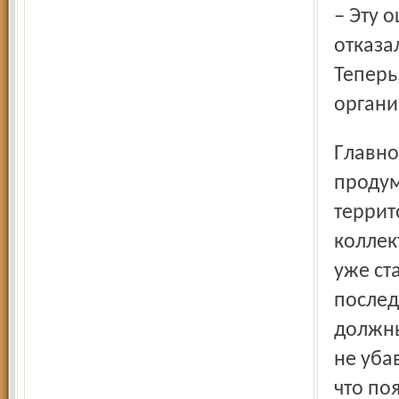
– Эту ошибку исправить очень сложно. Акционеры
отказа
Теперь
органи
Главное, что работу эту следует проводить взвешенно,
продум
террит
коллек
уже ст
послед
должны
не уба
что по