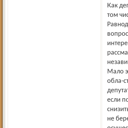
Как депутат, я вижу широкий интерес общественности, в
том чи
Равнод
вопрос
интере
рассма
незави
Мало э
обла-с
депута
если п
снизит
не бер