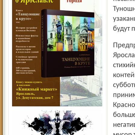
Туношн
узакан
будут 
Предприятие «Скоково» беспокоится о чистоте не только
Яросла
стихий
контей
суббот
приним
Красно
больше
негати