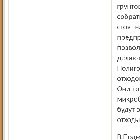
грунто
собрат
стоят 
предпр
позвол
делают
Полиго
отходо
Они-то
микроб
будут 
отходы
В Подмосковье уже действует мобильная система очистки