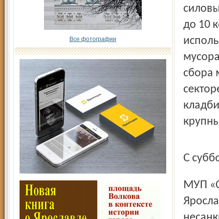
силовы
до 10 
исполь
Все фотографии
мусора
сбора 
сектор
кладби
крупны
С суб
МУП «Скоково» обслуживает практически весь
Яросла
несанк