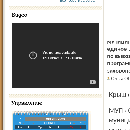
Все новости за сегодня
Видео
муницип
единое 
по вывоз
програм
захорон
Ольга О
Крышк
Управление
МУП «Скоково» создано администрацией Ярославского
?
Август, 2026
муници
«
‹
Сегодня
›
»
Пн
Вт
Ср
Чт
Пт
Сб
Вс