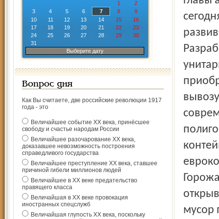
главы 
1
2
3
4
5
6
7
8
9
сегодн
10
11
12
13
14
15
16
17
18
19
20
21
22
23
развив
24
25
26
27
28
29
30
31
Разраб
Выберите дату
унитар
приобр
Вопрос дня
вывозу
Как Вы считаете, две российские революции 1917
года - это
соврем
Величайшее событие ХХ века, принёсшее
полиго
свободу и счастье народам России
Величайшее разочарование ХХ века,
контей
доказавшее невозможность построения
справедливого государства
евроко
Величайшее преступление ХХ века, ставшее
причиной гибели миллионов людей
Горожа
Величайшее в ХХ веке предательство
правящего класса
открыв
Величайшая в ХХ веке провокация
иностранных спецслужб
мусор 
Величайшая глупость ХХ века, поскольку