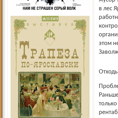
мусор 
в лес 
работн
контро
органи
этом н
Заволж
Отхо
Проблема создания единого полигона стояла давно.
Раньше
только
рентаб