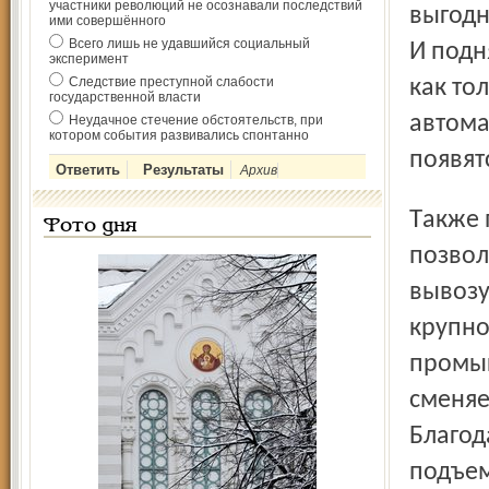
участники революций не осознавали последствий
выгодн
ими совершённого
Всего лишь не удавшийся социальный
И подн
эксперимент
Следствие преступной слабости
как то
государственной власти
автома
Неудачное стечение обстоятельств, при
котором события развивались спонтанно
появят
Архив
Также приобретен контейнерный мусоровоз МКС-1,
Фото дня
позвол
вывозу
крупно
промыш
сменяе
Благод
подъем