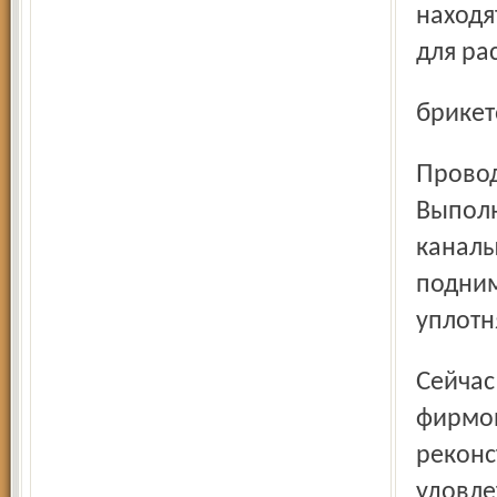
находя
для ра
брикет
Проводится большая работа по рекультивации полигона.
Выполн
каналы
подним
уплотн
Сейчас у МУП «Скоково» подписан договор с московской
фирмой
реконс
удовле