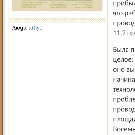
прибыл
что ра
провод
Люди
ищут
11,2 п
Была поставлена задача собрать все предприятия в одно
целое:
оно вы
начина
технол
пробле
провод
площад
Восемь