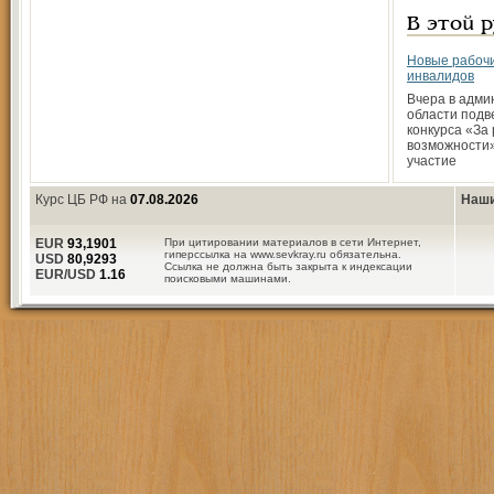
В этой 
Новые рабочи
инвалидов
Вчера в адми
области подв
конкурса «За
возможности»
участие
Курс ЦБ РФ на
07.08.2026
Наши
EUR
93,1901
При цитировании материалов в сети Интернет,
гиперссылка на www.sevkray.ru обязательна.
USD
80,9293
Ссылка не должна быть закрыта к индексации
EUR/USD
1.16
поисковыми машинами.