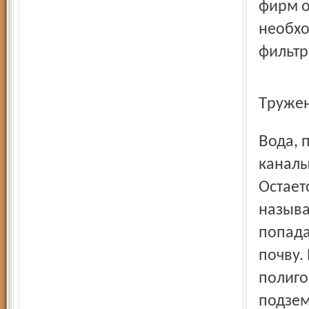
фирм о
необхо
фильтр
Труже
Вода, поступающая с полей, сразу попадает в отводные
каналы
Остает
называ
попада
почву. 
полиго
подзем