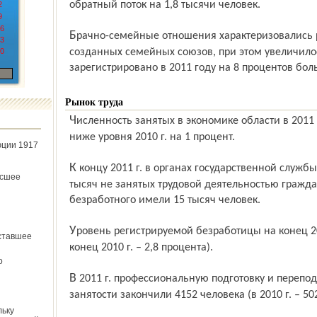
обратный поток на 1,8 тысячи человек.
2
9
6
Брачно-семейные отношения характеризовались ростом на 12 процентов, вновь
3
0
созданных семейных союзов, при этом увеличилос
зарегистрировано в 2011 году на 8 процентов бо
Рынок труда
Численность занятых в экономике области в 2011 г. составила 638 тысяч человек, что
ниже уровня 2010 г. на 1 процент.
юции 1917
К концу 2011 г. в органах государственной службы занятости состояли на учёте 16
ёсшее
тысяч не занятых трудовой деятельностью гражда
безработного имели 15 тысяч человек.
Уровень регистрируемой безработицы на конец 2011 г. составил 2,2 процента (на
ставшее
конец 2010 г. – 2,8 процента).
о
В 2011 г. профессиональную подготовку и переподготовку по направлениям службы
занятости закончили 4152 человека (в 2010 г. – 50
льку