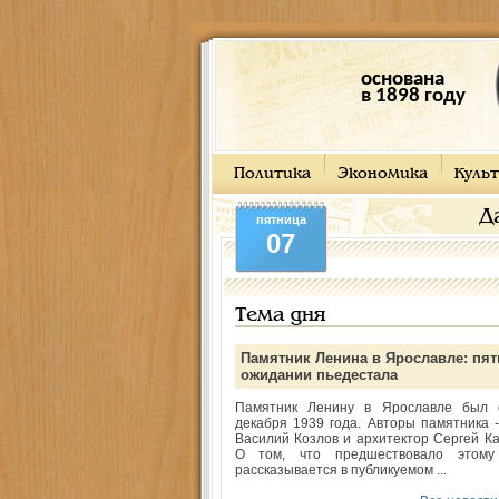
основана
в 1898 году
Политика
Экономика
Культ
Д
пятница
07
Тема дня
Памятник Ленина в Ярославле: пят
ожидании пьедестала
Памятник Ленину в Ярославле был 
декабря 1939 года. Авторы памятника -
Василий Козлов и архитектор Сергей Ка
О том, что предшествовало этому
рассказывается в публикуемом ...