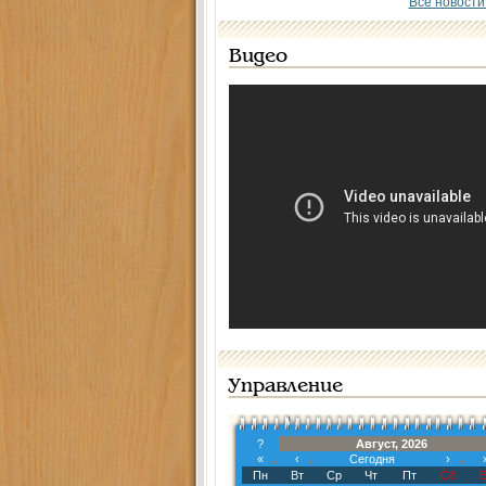
Все новости
Видео
Управление
?
Август, 2026
«
‹
Сегодня
›
Пн
Вт
Ср
Чт
Пт
Сб
В