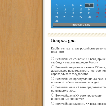
1
3
4
5
6
7
8
10
11
12
13
14
15
1
17
18
19
20
21
22
2
24
25
26
27
28
29
3
31
Выберите дату
Вопрос дня
Как Вы считаете, две российские револ
года - это
Величайшее событие ХХ века, прин
свободу и счастье народам России
Величайшее разочарование ХХ века,
доказавшее невозможность построения
справедливого государства
Величайшее преступление ХХ века, 
причиной гибели миллионов людей
Величайшее в ХХ веке предательств
правящего класса
Величайшая в ХХ веке провокация
иностранных спецслужб
Величайшая глупость ХХ века, поско