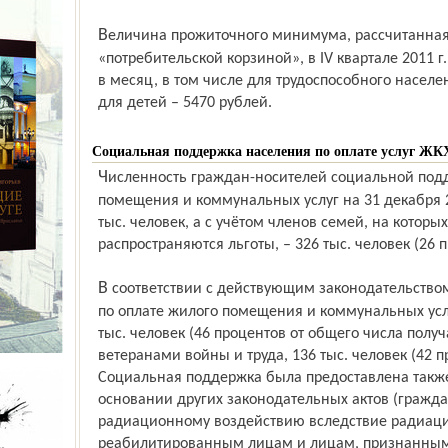
Величина прожиточного минимума, рассчитанная в соответствии с региональной
«потребительской корзиной», в IV квартале 2011 г
в месяц, в том числе для трудоспособного населен
для детей – 5470 рублей.
Социальная поддержка населения по оплате услуг ЖК
Численность граждан-носителей социальной поддержки по оплате жилого
помещения и коммунальных услуг на 31 декабря 20
тыс. человек, а с учётом членов семей, на котор
распространяются льготы, – 326 тыс. человек (26 
В соответствии с действующим законодательством, правом на социальную поддержку
по оплате жилого помещения и коммунальных услу
тыс. человек (46 процентов от общего числа полу
ветеранами войны и труда, 136 тыс. человек (42 
Социальная поддержка была предоставлена также 
основании других законодательных актов (гражд
радиационному воздействию вследствие радиаци
реабилитированным лицам и лицам, признанным