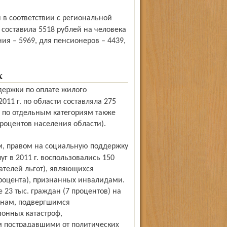
. составила 5518 рублей на человека
ия – 5969, для пенсионеров – 4439,
Х
11 г. по области составляла 275
ых по отдельным категориям также
процентов населения области).
г в 2011 г. воспользовались 150
чателей льгот), являющихся
процента), признанных инвалидами.
23 тыс. граждан (7 процентов) на
анам, подвергшимся
онных катастроф,
 пострадавшими от политических