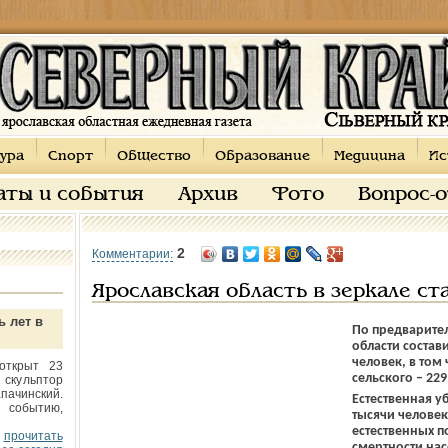
ура
Спорт
Общество
Образование
Медицина
Ис
аты и события
Архив
Фото
Вопрос-
2
Комментарии:
Ярославская область в зеркале ст
ь лет в
По предварител
области состави
человек, в том 
открыт 23
сельского – 229
 скульптор
пачинский.
Естественная уб
 событию,
тысячи человек
естественных 
прочитать
смертности нас