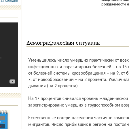
 за сегодня
рождаемости на
Демографическая ситуация
Уменьшилось число умерших практически от всех основных причин: от
инфекционных и паразитарных болезней – на 15 п
от болезней системы кровообращения – на 9, от 
7, от новообразований – на 2 процента. Увеличил
дыхания (на 2 процента).
На 17 процентов снизился уровень младенческой смертности. Меньше, чем в 2010 г.
зарегистрировано умерших в трудоспособном возра
Естественные потери населения частично компенсировал приток в область
»
мигрантов. Число прибывших в регион на постоя
с