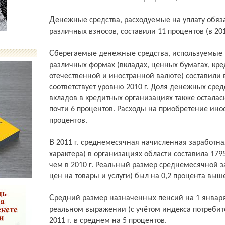
Денежные средства, расходуемые на уплату обязательных платежей (налогов) и
различных взносов, составили 11 процентов (в 2010
Сберегаемые денежные средства, используемые населением на накопления в
различных формах (вкладах, ценных бумагах, кр
отечественной и иностранной валюте) составили в
соответствует уровню 2010 г. Доля денежных сред
вкладов в кредитных организациях также осталась 
почти 6 процентов. Расходы на приобретение ино
процентов.
В 2011 г. среднемесячная начисленная заработная плата (без выплат социального
характера) в организациях области составила 179
чем в 2010 г. Реальный размер среднемесячной з
цен на товары и услуги) был на 0,2 процента выше,
Средний размер назначенных пенсий на 1 января 2012 г. составил 8347 рублей. В
реальном выражении (с учётом индекса потребит
2011 г. в среднем на 5 процентов.