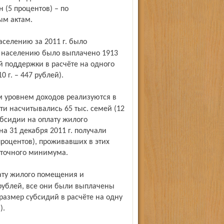
 (5 процентов) – по
ым актам.
е населению было выплачено 1913
 поддержки в расчёте на одного
0 г. – 447 рублей).
сти насчитывались 65 тыс. семей (12
бсидии на оплату жилого
а 31 декабря 2011 г. получали
процентов), проживавших в этих
иточного минимума.
 рублей, все они были выплачены
азмер субсидий в расчёте на одну
).