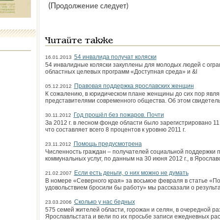
(Продолжение следует)
Читайте также
54 инвалида получат коляски
16.01.2013
54 инвалидные коляски закуплены для молодых людей с огр
областных целевых программ «Доступная среда» и &l
Правовая поддержка ярославских женщин
05.12.2012
К сожалению, в юридическом плане женщины до сих пор явл
представителями современного общества. Об этом свидетель
Год прошёл без пожаров. Почти
30.11.2012
За 2012 г. в лесном фонде области было зарегистрировано 1
что составляет всего 8 процентов к уровню 2011 г.
Помощь предусмотрена
23.11.2012
Численность граждан – получателей социальной поддержки 
коммунальных услуг, по данным на 30 июня 2012 г.,­ в Ярослав
Если есть деньги, о них можно не думать
21.02.2007
В номере «Северного края» за восьмое февраля в статье «По
удовольствием бросили бы работу» мы рассказали о результ
Сколько у нас бедных
23.03.2006
575 семей жителей области, горожан и селян, в очередной р
Ярославльстата и вели по их просьбе записи ежедневных ра