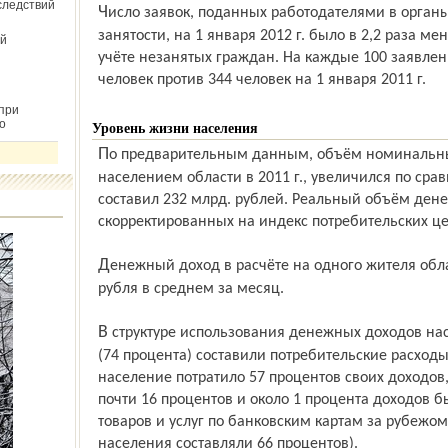
следствий
Число заявок, поданных работодателями в органы государственной службы
занятости, на 1 января 2012 г. было в 2,2 раза м
й
учёте незанятых граждан. На каждые 100 заявле
человек против 344 человек на 1 января 2011 г.
при
о
Уровень жизни населения
По предварительным данным, объём номинальных денежных доходов, полученных
населением области в 2011 г., увеличился по срав
составил 232 млрд. рублей. Реальный объём ден
скорректированных на индекс потребительских цен
Денежный доход в расчёте на одного жителя области за этот период составил 15232
рубля в среднем за месяц.
В структуре использования денежных доходов населения области наибольшую долю
(74 процента) составили потребительские расходы,
население потратило 57 процентов своих доходов, 
почти 16 процентов и около 1 процента доходов б
товаров и услуг по банков­ским картам за рубежом
населения составляли 66 процентов).