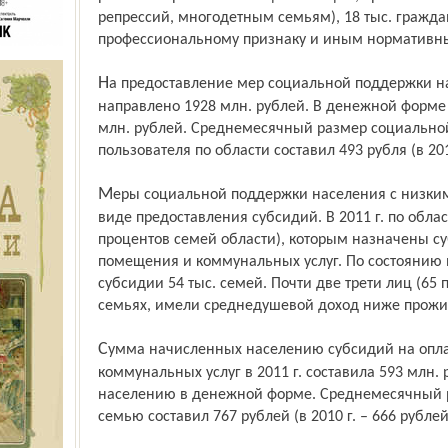
репрессий, многодетным семьям), 18 тыс. граждан
профессиональному признаку и иным нормативн
На предоставление мер социальной поддержки населению за 2011 г. было
направлено 1928 млн. рублей. В денежной форм
млн. рублей. Среднемесячный размер социальной
пользователя по области составил 493 рубля (в 201
Меры социальной поддержки населения с низким уровнем доходов реализуются в
виде предоставления субсидий. В 2011 г. по обла
процентов семей области), которым назначены су
помещения и коммунальных услуг. По состоянию н
субсидии 54 тыс. семей. Почти две трети лиц (65 
семьях, имели среднедушевой доход ниже прож
Сумма начисленных населению субсидий на оплату жилого помещения и
коммунальных услуг в 2011 г. составила 593 млн.
населению в денежной форме. Среднемесячный р
семью составил 767 рублей (в 2010 г. – 666 рублей