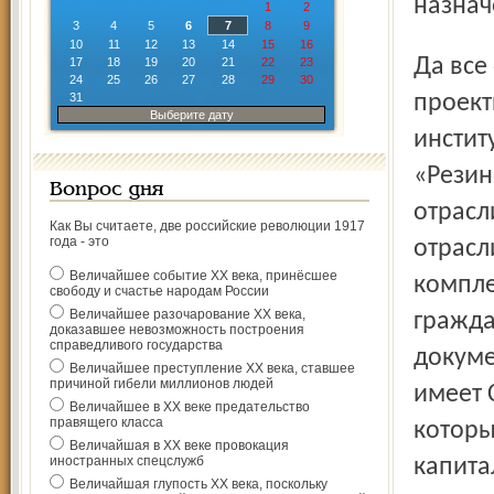
назнач
1
2
3
4
5
6
7
8
9
10
11
12
13
14
15
16
Да все они, можно сказать, родились в одной палате. Их
17
18
19
20
21
22
23
24
25
26
27
28
29
30
31
проект
Выберите дату
инстит
«Резин
Вопрос дня
отрасл
Как Вы считаете, две российские революции 1917
года - это
отрасл
Величайшее событие ХХ века, принёсшее
компле
свободу и счастье народам России
Величайшее разочарование ХХ века,
гражда
доказавшее невозможность построения
справедливого государства
докуме
Величайшее преступление ХХ века, ставшее
причиной гибели миллионов людей
имеет 
Величайшее в ХХ веке предательство
правящего класса
которы
Величайшая в ХХ веке провокация
иностранных спецслужб
капита
Величайшая глупость ХХ века, поскольку