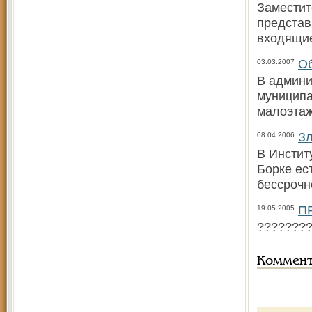
Заместит
представ
входящие
Об
03.03.2007
В админи
муниципа
малоэтаж
Зл
08.04.2006
В Инстит
Борке ес
бессрочн
П
19.05.2005
????????
Коммен