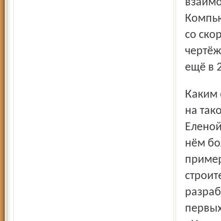
взаимо
Компью
со ско
чертёж
ещё в 2
Каким стал для института год уходящий? В поисках ответа
на так
Еленой
нём бо
пример
строит
разраб
первых