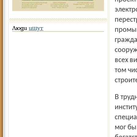
электр
перест
Люди
ищут
промыш
гражда
сооруж
всех в
том чи
строит
В трудные 90-е годы, став самостоятельной организацией,
инстит
специа
мог бы