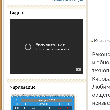
Все новости за сегодня
Видео
Юлиан Н
Реконструированные цеха Ярославского шинного завода
и обно
техноп
Кирова
Любиме
Управление
общего
?
Август, 2026
неизве
«
‹
Сегодня
›
»
Пн
Вт
Ср
Чт
Пт
Сб
Вс