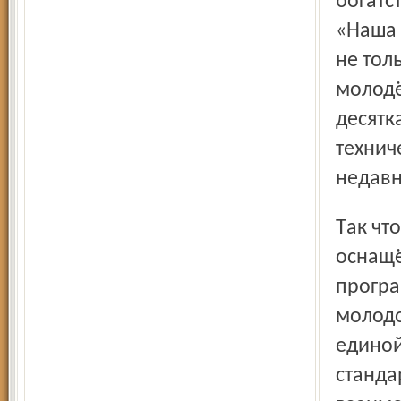
богатс
«Наша 
не тол
молодё
десятк
технич
недавн
Так что во всех его производственных отделах,
оснащё
програ
молодо
единой
станда