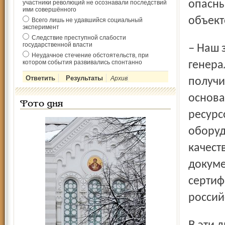
опасны
участники революций не осознавали последствий
ими совершённого
объект
Всего лишь не удавшийся социальный
эксперимент
Следствие преступной слабости
государственной власти
– Наш заказчик может быть уверен, – говорит
Неудачное стечение обстоятельств, при
котором события развивались спонтанно
генера
Архив
получи
основа
Фото дня
ресурс
оборуд
качест
докуме
сертиф
россий