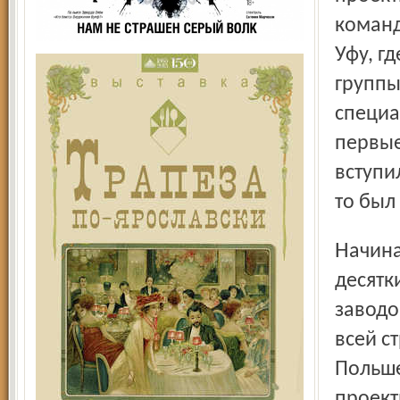
команд
Уфу, г
группы
специа
первые
вступи
то был
Начиная с послевоенных лет, из стен института вышли
десятк
заводо
всей с
Польше
проект