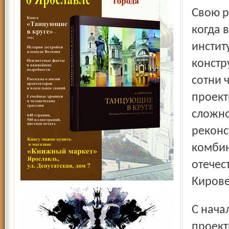
Свою родословную институт ведёт с весны 1938 года,
когда 
инстит
констр
сотни 
проект
сложно
реконс
комбин
отечес
Кирове
С началом Великой Отечественной войны многие
проект