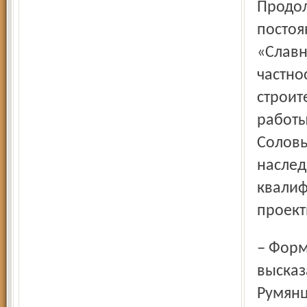
Продол
постоя
«Славн
частно
строит
работы
Соловь
наслед
квалиф
проект
– Формируем портфель заказов на наш юбилейный год, –
высказ
Румянц