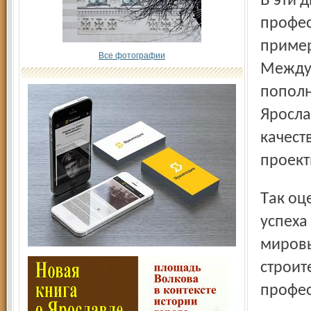
В эти дни внушительную коллекцию самых престижных
профес
пример
Все фотографии
Междун
пополн
Яросла
качест
проект
Так оценивают эксперты одну из главных составляющих
успеха
мировы
строит
профес