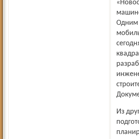
«Новос
машино
Одним 
мобиль
сегодн
квадра
разраб
инжене
строит
Докуме
Из других крупных завершённых работ года –
подгот
планир