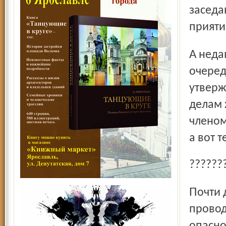
заседа
прияти
А недавно из Москвы пришло приятное сообщение: на
очеред
утверж
делам 
членом
а вот 
???????
Почти два месяца, вплоть до 5 июня, в нашем городе
провод