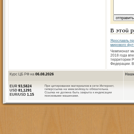
В этой 
Ярославль пр
мирового фу
Чемпионат м
2018 года вп
территории Р
Федерации. В
Курс ЦБ РФ на
06.08.2026
Наши
EUR
93,5824
При цитировании материалов в сети Интернет,
гиперссылка на www.sevkray.ru обязательна.
USD
81,1291
Ссылка не должна быть закрыта к индексации
EUR/USD
1.15
поисковыми машинами.