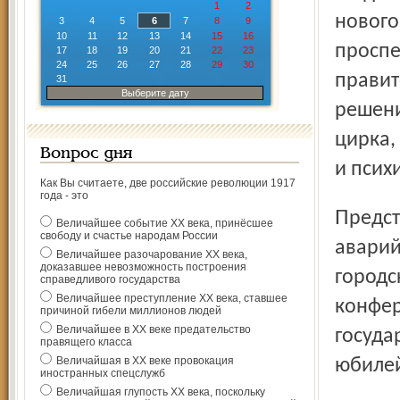
1
2
нового
3
4
5
6
7
8
9
10
11
12
13
14
15
16
проспе
17
18
19
20
21
22
23
24
25
26
27
28
29
30
правит
31
Выберите дату
решени
цирка,
Вопрос дня
и псих
Как Вы считаете, две российские революции 1917
года - это
Предстоит большая работа по расселению ветхого и
Величайшее событие ХХ века, принёсшее
свободу и счастье народам России
аварий
Величайшее разочарование ХХ века,
доказавшее невозможность построения
городс
справедливого государства
Величайшее преступление ХХ века, ставшее
конфер
причиной гибели миллионов людей
Величайшее в ХХ веке предательство
госуда
правящего класса
Величайшая в ХХ веке провокация
юбилей
иностранных спецслужб
Величайшая глупость ХХ века, поскольку