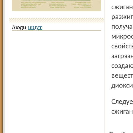
сжиган
разжиг
получа
Люди
ищут
микроо
свойст
загряз
создаю
вещест
диокси
Следует напомнить, что за несанкционированное
сжиган