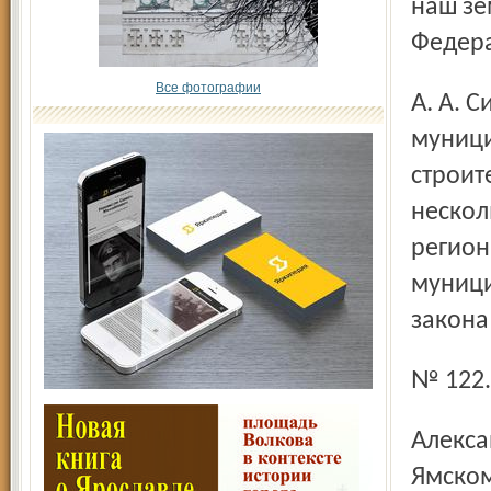
наш зе
Федер
Все фотографии
А. А. Сизов. Так, в ходе рабочего визита в Борисоглебский
муници
строит
нескол
регион
муници
закона
№ 122.
Александр Александрович побывал также в Гаврилов-
Ямском