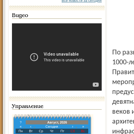
Все новости за сегодня
Видео
По разным направлениям идет подготовка Ярославля к
1000-л
Правит
меропр
предус
девятн
Управление
веков 
архите
?
Август, 2026
«
‹
Сегодня
›
»
инфрас
Пн
Вт
Ср
Чт
Пт
Сб
Вс