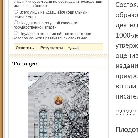
участники революций не осознавали последствий
Состоялось заседание комиссии по вопросам культуры,
ими совершённого
Всего лишь не удавшийся социальный
образо
эксперимент
Следствие преступной слабости
деятел
государственной власти
Неудачное стечение обстоятельств, при
1000-л
котором события развивались спонтанно
утверж
Архив
оценив
Фото дня
издани
приуро
вошли 
писате
??????
Плодотворно поработал в эти дни в Ярославле и области