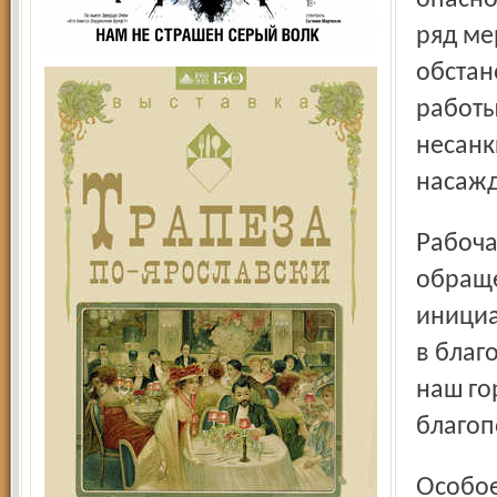
опасно
ряд ме
обстан
работы
несанк
насажд
Рабочая группа по проведению дней защиты выступила с
обраще
инициа
в благ
наш го
благоп
Особое внимание в эти дни обращено на недопустимость