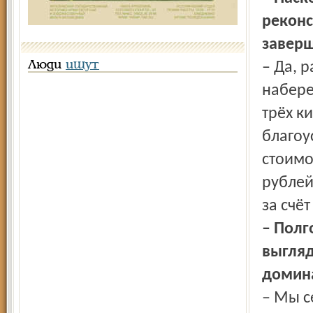
реконс
завер
Люди
ищут
– Да, 
набере
трёх к
благоу
стоимо
рублей
за счё
– Полг
выгляд
домина
– Мы се