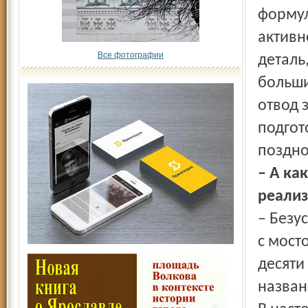
формул
активн
Все фотографии
деталь
больши
отвод 
подгот
поздно
– А ка
реализ
– Безу
с мост
десяти
назван