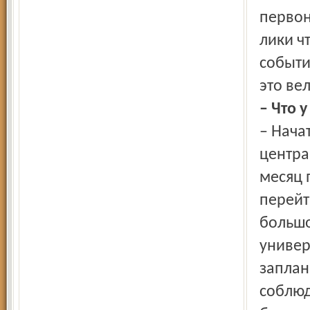
первон
лики ч
событи
это ве
– Что 
– Нача
центра
месяц 
перейт
большо
универ
заплан
соблюд