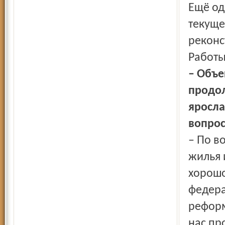
Ещё од
текуще
реконс
Работы
– Объе
продол
яросл
вопрос
– По в
жилья 
хорошо
федера
реформ
нас пр