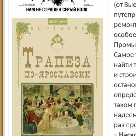
(от Вы
путепр
ремонт
особое
Промы
Самое 
найти 
и стро
остано
опреде
таком 
надеем
раз пр
– Наск