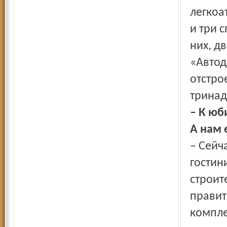
легкоа
и три 
них, д
«Автод
отстро
тринад
– К юб
А нам 
– Сейч
гостин
строит
правит
компле