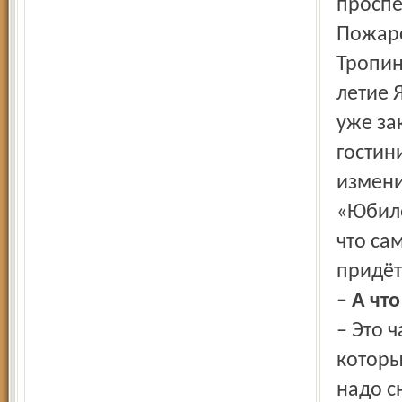
проспе
Пожарс
Тропин
летие 
уже за
гостин
измени
«Юбиле
что са
придёт
– А чт
– Это ч
которы
надо с