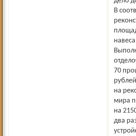
дело д
В соот
реконс
площад
навеса
Выполн
отдело
70 про
рублей
на рек
мира п
на 215
два ра
устрой