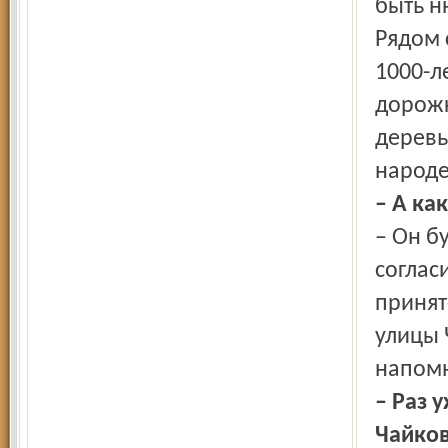
быть н
Рядом 
1000-л
дорожк
деревь
народе
– А ка
– Он б
соглас
принят
улицы 
напомн
– Раз 
Чайков