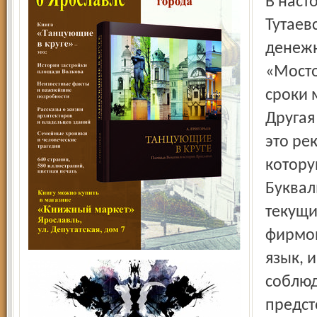
В наст
Тутаев
денежн
«Мосто
сроки 
Другая
это ре
котору
Буквал
текущи
фирмой
язык, 
соблюд
предст