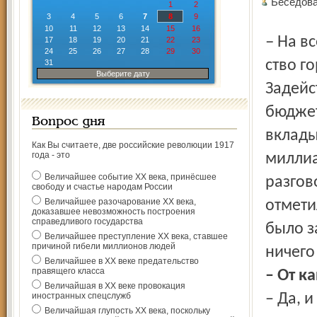
Беседов
1
2
3
4
5
6
7
8
9
10
11
12
13
14
15
16
– На всё предъюбилейное строительство и благоустрой­
17
18
19
20
21
22
23
24
25
26
27
28
29
30
ство г
31
Выберите дату
Задейс
бюджет
Вопрос дня
вклады
Как Вы считаете, две российские революции 1917
года - это
миллиа
Величайшее событие ХХ века, принёсшее
разгов
свободу и счастье народам России
Величайшее разочарование ХХ века,
отмети
доказавшее невозможность построения
справедливого государства
было з
Величайшее преступление ХХ века, ставшее
причиной гибели миллионов людей
ничего 
Величайшее в ХХ веке предательство
правящего класса
– От к
Величайшая в ХХ веке провокация
иностранных спецслужб
– Да, 
Величайшая глупость ХХ века, поскольку