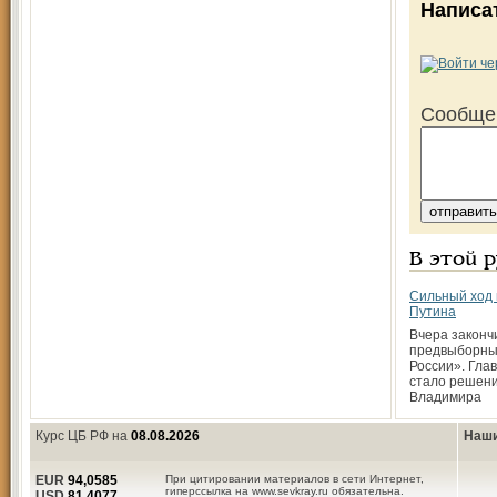
Написа
Сообще
В этой 
Сильный ход
Путина
Вчера законч
предвыборны
России». Гла
стало решен
Владимира
Курс ЦБ РФ на
08.08.2026
Наши
EUR
94,0585
При цитировании материалов в сети Интернет,
гиперссылка на www.sevkray.ru обязательна.
USD
81,4077