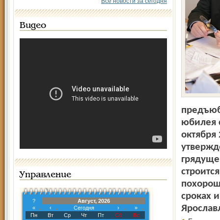
Все новости за сегодня
Видео
предъюб
юбилея с
октября
утвержд
грядуще
строится
Управление
похорош
сроках и
?
Август, 2026
Ярослав
«
‹
Сегодня
›
»
Пн
Вт
Ср
Чт
Пт
Сб
Вс