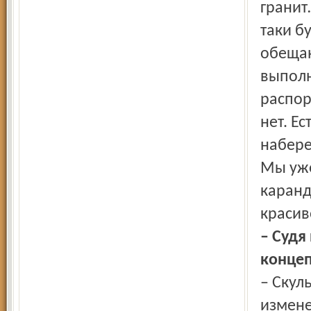
гранит
таки б
обещан
выполн
распор
нет. Е
набере
Мы уже
каранд
красив
– Судя
концеп
– Скул
измене