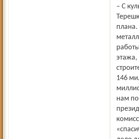
– С ку
Терешк
плана.
металл
работы
этажа,
строит
146 ми
миллио
нам по
презид
комисс
«спаси