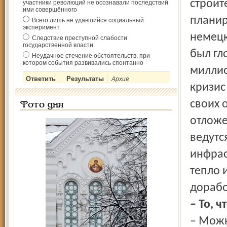
строит
участники революций не осознавали последствий
ими совершённого
планир
Всего лишь не удавшийся социальный
эксперимент
немецк
Следствие преступной слабости
государственной власти
был гл
Неудачное стечение обстоятельств, при
котором события развивались спонтанно
миллио
Архив
кризис
своих 
Фото дня
отложе
ведутс
инфрас
тепло 
дорабо
– То, 
– Можн