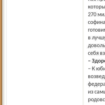
которы
270 ми
софина
готови
в лучш
доволь
себя в
– Здор
– К юб
возвед
федера
из сам
родов