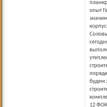
планир
опыт Г
значим
корпус
Соловь
сегодн
выполн
утепле
строит
порядк
будем 
строит
компле
12 ФОК