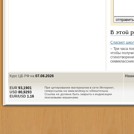
В этой 
Слагают школ
– Три часа п
чтобы получи
стихотворени
семиклассник
Курс ЦБ РФ на
07.08.2026
Наши
EUR
93,1901
При цитировании материалов в сети Интернет,
гиперссылка на www.sevkray.ru обязательна.
USD
80,9293
Ссылка не должна быть закрыта к индексации
EUR/USD
1.16
поисковыми машинами.