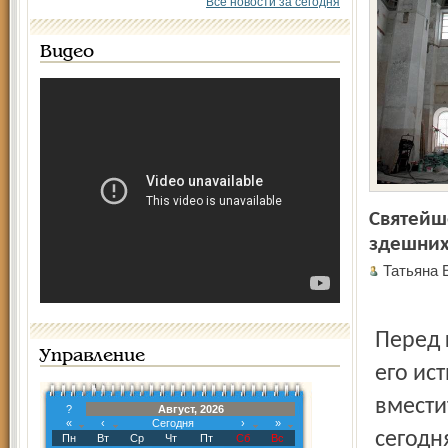
Все новости за сегодня
Видео
Святейше
здешних
Татьяна
Перед 
Управление
его ис
вмести
?
Август, 2026
«
‹
Сегодня
›
»
сегодн
Пн
Вт
Ср
Чт
Пт
Сб
Вс