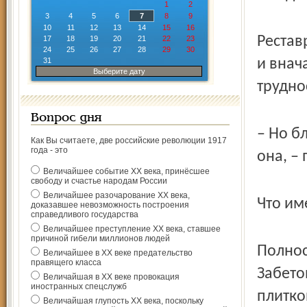
1
2
3
4
5
6
7
8
9
10
11
12
13
14
15
16
Рестав
17
18
19
20
21
22
23
24
25
26
27
28
29
30
31
и внач
Выберите дату
трудно
Вопрос дня
– Но б
Как Вы считаете, две российские революции 1917
года - это
она, –
Величайшее событие ХХ века, принёсшее
свободу и счастье народам России
Величайшее разочарование ХХ века,
Что им
доказавшее невозможность построения
справедливого государства
Величайшее преступление ХХ века, ставшее
причиной гибели миллионов людей
Полнос
Величайшее в ХХ веке предательство
правящего класса
Забето
Величайшая в ХХ веке провокация
иностранных спецслужб
плитко
Величайшая глупость ХХ века, поскольку