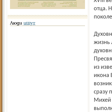
XVIII 
отца. 
поколе
Люди
ищут
Духовн
жизнь 
духовн
Пресвя
из изв
икона 
возник
сразу 
Михей 
выполн