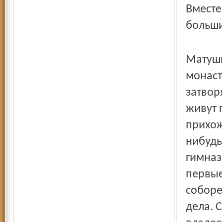
Вместе
больши
Матушк
монаст
затвор
живут 
прихож
нибудь
гимназ
первые
соборе
дела. 