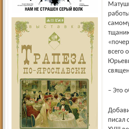
Матушк
работы
самому
тщанию
«почер
всего 
Юрьеви
священ
– Это 
Добави
писал 