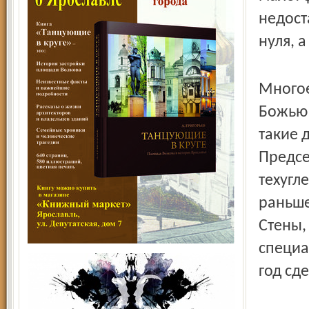
недост
нуля, 
Многое
Божью 
такие 
Предсе
техугл
раньше
Стены,
специа
год сд