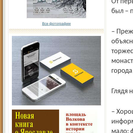
От пер
был – 
Все фотографии
– Преж
объясн
торжес
монаст
города
Глядя 
– Хоро
информ
мало: 