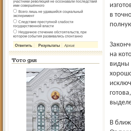
участники революций не осознавали последствий
изгото
ими совершённого
Всего лишь не удавшийся социальный
в точн
эксперимент
Следствие преступной слабости
полную
государственной власти
Неудачное стечение обстоятельств, при
котором события развивались спонтанно
Законч
Архив
на кот
Фото дня
видны 
хорошо
исключ
готова
выделе
В ближ